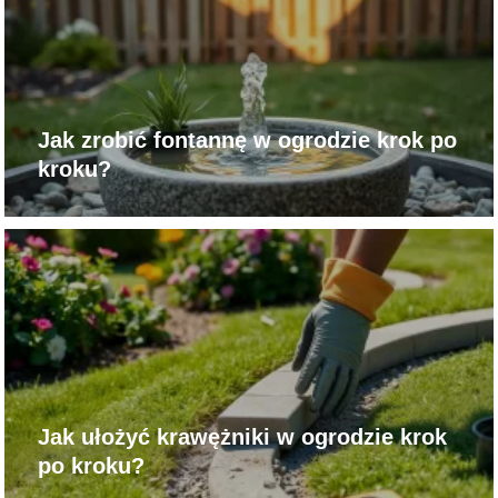
Jak zrobić fontannę w ogrodzie krok po
kroku?
Jak ułożyć krawężniki w ogrodzie krok
po kroku?