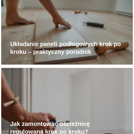
Układanie paneli podłogowych krok po
kroku – praktyczny poradnik
Jak zamontować ościeżnicę
regulowaną krok po kroku?