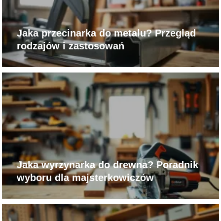
Jaka przecinarka do metalu? Przegląd
rodzajów i zastosowań
Jaka wyrzynarka do drewna? Poradnik
wyboru dla majsterkowiczów