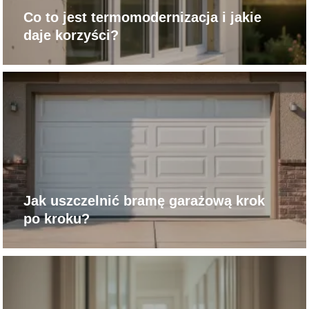
Co to jest termomodernizacja i jakie
daje korzyści?
Jak uszczelnić bramę garażową krok
po kroku?