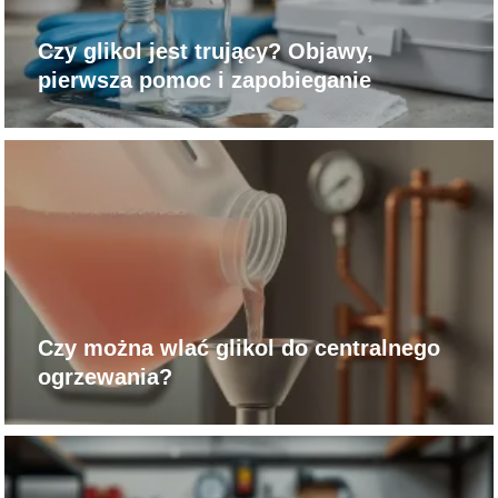
Czy glikol jest trujący? Objawy,
pierwsza pomoc i zapobieganie
Czy można wlać glikol do centralnego
ogrzewania?