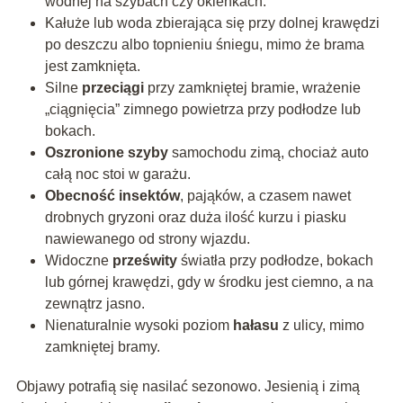
wodnej na szybach czy okienkach.
Kałuże lub woda zbierająca się przy dolnej krawędzi
po deszczu albo topnieniu śniegu, mimo że brama
jest zamknięta.
Silne
przeciągi
przy zamkniętej bramie, wrażenie
„ciągnięcia” zimnego powietrza przy podłodze lub
bokach.
Oszronione szyby
samochodu zimą, chociaż auto
całą noc stoi w garażu.
Obecność insektów
, pająków, a czasem nawet
drobnych gryzoni oraz duża ilość kurzu i piasku
nawiewanego od strony wjazdu.
Widoczne
prześwity
światła przy podłodze, bokach
lub górnej krawędzi, gdy w środku jest ciemno, a na
zewnątrz jasno.
Nienaturalnie wysoki poziom
hałasu
z ulicy, mimo
zamkniętej bramy.
Objawy potrafią się nasilać sezonowo. Jesienią i zimą