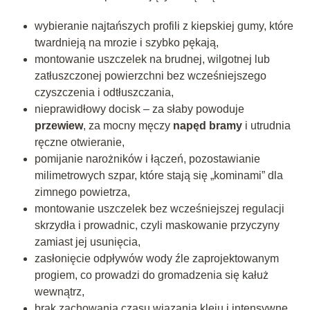
wybieranie najtańszych profili z kiepskiej gumy, które
twardnieją na mrozie i szybko pękają,
montowanie uszczelek na brudnej, wilgotnej lub
zatłuszczonej powierzchni bez wcześniejszego
czyszczenia i odtłuszczania,
nieprawidłowy docisk – za słaby powoduje
przewiew
, za mocny męczy
napęd bramy
i utrudnia
ręczne otwieranie,
pomijanie narożników i łączeń, pozostawianie
milimetrowych szpar, które stają się „kominami” dla
zimnego powietrza,
montowanie uszczelek bez wcześniejszej regulacji
skrzydła i prowadnic, czyli maskowanie przyczyny
zamiast jej usunięcia,
zasłonięcie odpływów wody źle zaprojektowanym
progiem, co prowadzi do gromadzenia się kałuż
wewnątrz,
brak zachowania czasu wiązania kleju i intensywne