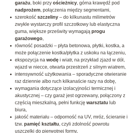
garażu
, boki przy
ościeżnicy
, górna krawędź pod
nadprożem
, połączenia między segmentami,
szerokość
szczeliny
– do kilkunastu milimetrów
zwykle wystarczy profil szczotkowy lub elastyczna
guma, większe prześwity wymagają
progu
garażowego
,
równość posadzki – płyta betonowa, płytki, kostka, a
może połączenie kostka/płytka z uskoku na łączeniu,
ekspozycja na
wodę
i wiatr, na przykład zjazd w dół,
wjazd w niecce, otwarta przestrzeń z silnym wiatrem,
intensywność użytkowania – sporadyczne otwieranie
raz dziennie albo ruch kilkanaście razy na dobę,
wymagania dotyczące izolacyjności termicznej i
akustycznej – czy garaż jest ogrzewany, połączony z
częścią mieszkalną, pełni funkcję
warsztatu
lub
biura,
jakość materiału – odporność na UV, mróz, ścieranie i
tzw.
pamięć kształtu
, czyli zdolność powrotu
uszczelki do pierwotnej formy,