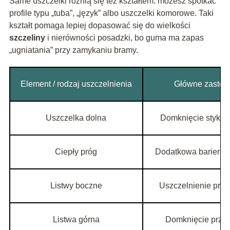
Same uszczelki różnią się też kształtem: możesz spotkać
profile typu „tuba”, „język” albo uszczelki komorowe. Taki
kształt pomaga lepiej dopasować się do wielkości
szczeliny
i nierówności posadzki, bo guma ma zapas
„ugniatania” przy zamykaniu bramy.
Element / rodzaj uszczelnienia
Główne zastos
Uszczelka dolna
Domknięcie styku 
Ciepły próg
Dodatkowa bariera 
Listwy boczne
Uszczelnienie przy
Listwa górna
Domknięcie przy