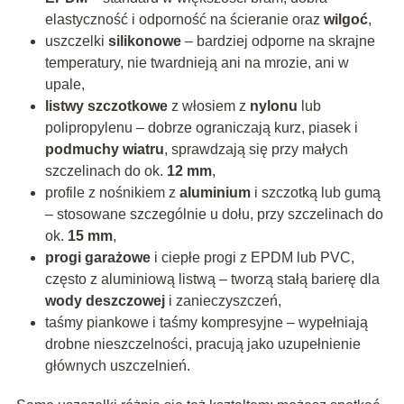
elastyczność i odporność na ścieranie oraz
wilgoć
,
uszczelki
silikonowe
– bardziej odporne na skrajne
temperatury, nie twardnieją ani na mrozie, ani w
upale,
listwy szczotkowe
z włosiem z
nylonu
lub
polipropylenu – dobrze ograniczają kurz, piasek i
podmuchy wiatru
, sprawdzają się przy małych
szczelinach do ok.
12 mm
,
profile z nośnikiem z
aluminium
i szczotką lub gumą
– stosowane szczególnie u dołu, przy szczelinach do
ok.
15 mm
,
progi garażowe
i ciepłe progi z EPDM lub PVC,
często z aluminiową listwą – tworzą stałą barierę dla
wody deszczowej
i zanieczyszczeń,
taśmy piankowe i taśmy kompresyjne – wypełniają
drobne nieszczelności, pracują jako uzupełnienie
głównych uszczelnień.