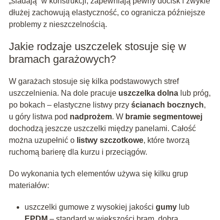
„siadają” w konstrukcji, zapewniają pewny docisk i zwykle
dłużej zachowują elastyczność, co ogranicza późniejsze
problemy z nieszczelnością.
Jakie rodzaje uszczelek stosuje się w
bramach garażowych?
W garażach stosuje się kilka podstawowych stref
uszczelnienia. Na dole pracuje
uszczelka dolna
lub próg,
po bokach – elastyczne listwy przy
ścianach bocznych
,
u góry listwa pod
nadprożem
. W
bramie segmentowej
dochodzą jeszcze uszczelki między panelami. Całość
można uzupełnić o
listwy szczotkowe
, które tworzą
ruchomą barierę dla kurzu i przeciągów.
Do wykonania tych elementów używa się kilku grup
materiałów:
uszczelki gumowe z wysokiej jakości
gumy
lub
EPDM
– standard w większości bram, dobra