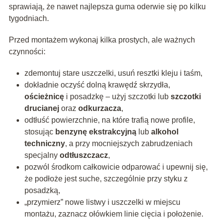
sprawiają, że nawet najlepsza guma oderwie się po kilku
tygodniach.
Przed montażem wykonaj kilka prostych, ale ważnych
czynności:
zdemontuj stare uszczelki, usuń resztki kleju i taśm,
dokładnie oczyść dolną krawędź skrzydła,
ościeżnicę
i posadzkę – użyj szczotki lub
szczotki
drucianej
oraz
odkurzacza
,
odtłuść powierzchnie, na które trafią nowe profile,
stosując
benzynę ekstrakcyjną
lub
alkohol
techniczny
, a przy mocniejszych zabrudzeniach
specjalny
odtłuszczacz
,
pozwól środkom całkowicie odparować i upewnij się,
że podłoże jest suche, szczególnie przy styku z
posadzką,
„przymierz” nowe listwy i uszczelki w miejscu
montażu, zaznacz ołówkiem linie cięcia i położenie.