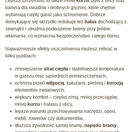
Lepsza szczelność to także mniej
kurzu
, pyłu z ulicy oraz
bariera dla owadów i drobnych gryzoni, które chętnie
wybierają ciepły garaż jako schronienie. Dobrze
domykające się skrzydło redukuje też
hałas
dochodzący z
zewnątrz i utrudnia podważenie bramy przy próbie
włamania, co wzmacnia bezpieczeństwo całego domu.
Najważniejsze efekty uszczelnienia możesz zebrać w
kilku punktach:
zmniejszenie
strat ciepła
i stabilniejsza temperatura
w garażu oraz sąsiednich pomieszczeniach,
ochrona przed
wilgocią
, kałużami, pleśnią i
korozją
elementów metalowych,
większy komfort – cieplej zimą, mniej przeciągów,
mniej
kurzu
i hałasu z ulicy,
lepsze warunki przechowywania narzędzi, opon,
mebli, rowerów czy dokumentów,
dłuższa żywotność samej bramy,
napędu bramy
,