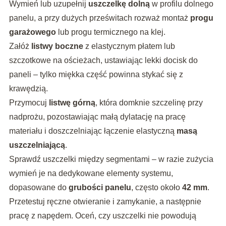
Wymień lub uzupełnij
uszczelkę dolną
w profilu dolnego
panelu, a przy dużych prześwitach rozważ montaż
progu
garażowego
lub progu termicznego na klej.
Załóż
listwy boczne
z elastycznym płatem lub
szczotkowe na ościeżach, ustawiając lekki docisk do
paneli – tylko miękka część powinna stykać się z
krawędzią.
Przymocuj
listwę górną
, która domknie szczelinę przy
nadprożu, pozostawiając małą dylatację na pracę
materiału i doszczelniając łączenie elastyczną
masą
uszczelniającą
.
Sprawdź uszczelki między segmentami – w razie zużycia
wymień je na dedykowane elementy systemu,
dopasowane do
grubości panelu
, często około
42 mm
.
Przetestuj ręczne otwieranie i zamykanie, a następnie
pracę z napędem. Oceń, czy uszczelki nie powodują