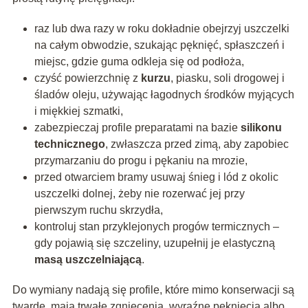
raz lub dwa razy w roku dokładnie obejrzyj uszczelki
na całym obwodzie, szukając pęknięć, spłaszczeń i
miejsc, gdzie guma odkleja się od podłoża,
czyść powierzchnię z
kurzu
, piasku, soli drogowej i
śladów oleju, używając łagodnych środków myjących
i miękkiej szmatki,
zabezpieczaj profile preparatami na bazie
silikonu
technicznego
, zwłaszcza przed zimą, aby zapobiec
przymarzaniu do progu i pękaniu na mrozie,
przed otwarciem bramy usuwaj śnieg i lód z okolic
uszczelki dolnej, żeby nie rozerwać jej przy
pierwszym ruchu skrzydła,
kontroluj stan przyklejonych progów termicznych –
gdy pojawią się szczeliny, uzupełnij je elastyczną
masą uszczelniającą
.
Do wymiany nadają się profile, które mimo konserwacji są
twarde, mają trwałe zgniecenia, wyraźne pęknięcia albo