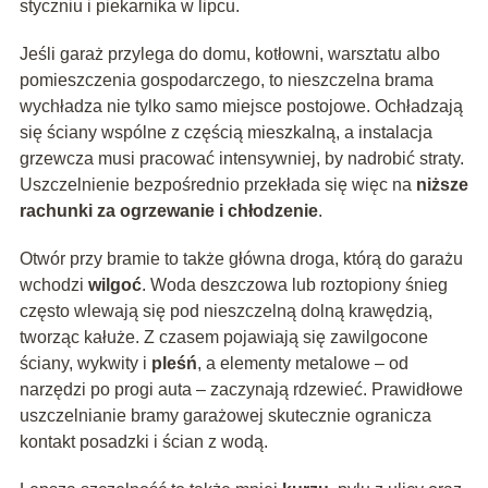
styczniu i piekarnika w lipcu.
Jeśli garaż przylega do domu, kotłowni, warsztatu albo
pomieszczenia gospodarczego, to nieszczelna brama
wychładza nie tylko samo miejsce postojowe. Ochładzają
się ściany wspólne z częścią mieszkalną, a instalacja
grzewcza musi pracować intensywniej, by nadrobić straty.
Uszczelnienie bezpośrednio przekłada się więc na
niższe
rachunki za ogrzewanie i chłodzenie
.
Otwór przy bramie to także główna droga, którą do garażu
wchodzi
wilgoć
. Woda deszczowa lub roztopiony śnieg
często wlewają się pod nieszczelną dolną krawędzią,
tworząc kałuże. Z czasem pojawiają się zawilgocone
ściany, wykwity i
pleśń
, a elementy metalowe – od
narzędzi po progi auta – zaczynają rdzewieć. Prawidłowe
uszczelnianie bramy garażowej skutecznie ogranicza
kontakt posadzki i ścian z wodą.