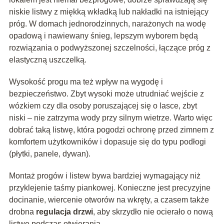
niskie listwy z miękką wkładką lub nakładki na istniejący
próg. W domach jednorodzinnych, narażonych na wodę
opadową i nawiewany śnieg, lepszym wyborem będą
rozwiązania o podwyższonej szczelności, łączące próg z
elastyczną uszczelką.
Wysokość progu ma też wpływ na wygodę i
bezpieczeństwo. Zbyt wysoki może utrudniać wejście z
wózkiem czy dla osoby poruszającej się o lasce, zbyt
niski – nie zatrzyma wody przy silnym wietrze. Warto więc
dobrać taką listwę, która pogodzi ochronę przed zimnem z
komfortem użytkowników i dopasuje się do typu podłogi
(płytki, panele, dywan).
Montaż progów i listew bywa bardziej wymagający niż
przyklejenie taśmy piankowej. Konieczne jest precyzyjne
docinanie, wiercenie otworów na wkręty, a czasem także
drobna
regulacja drzwi
, aby skrzydło nie ocierało o nową
listwę podczas otwierania.