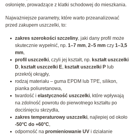
osłonięte, prowadzące z klatki schodowej do mieszkania.
Najważniejsze parametry, które warto przeanalizować
przed zakupem uszczelki, to:
zakres szerokości szczeliny
, jaki dany profil może
skutecznie wypełnić, np.
1–7 mm
,
2–5 mm
czy
1–3,5
mm
,
profil uszczelki
, czyli jej kształt, np.
kształt uszczelki
D
,
kształt uszczelki E
,
kształt uszczelki P
lub
przekrój okrągły,
rodzaj materiału – guma EPDM lub TPE, silikon,
pianka poliuretanowa,
twardość i
elastyczność uszczelki
, które wpływają
na zdolność powrotu do pierwotnego kształtu po
dociśnięciu skrzydła,
zakres temperaturowy uszczelki
, najlepiej od około
-50°C do +60°C
,
odporność na
promieniowanie UV
i działanie