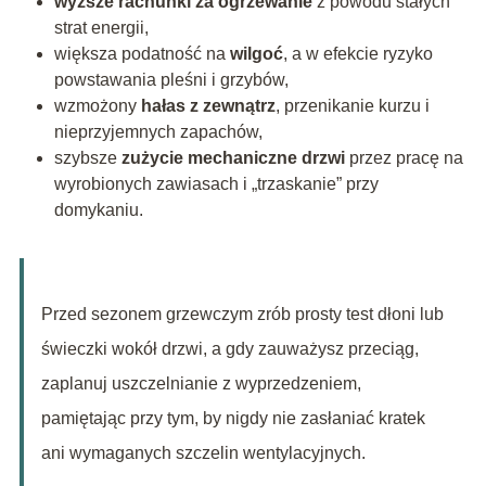
wyższe rachunki za ogrzewanie
z powodu stałych
strat energii,
większa podatność na
wilgoć
, a w efekcie ryzyko
powstawania pleśni i grzybów,
wzmożony
hałas z zewnątrz
, przenikanie kurzu i
nieprzyjemnych zapachów,
szybsze
zużycie mechaniczne drzwi
przez pracę na
wyrobionych zawiasach i „trzaskanie” przy
domykaniu.
Przed sezonem grzewczym zrób prosty test dłoni lub
świeczki wokół drzwi, a gdy zauważysz przeciąg,
zaplanuj uszczelnianie z wyprzedzeniem,
pamiętając przy tym, by nigdy nie zasłaniać kratek
ani wymaganych szczelin wentylacyjnych.