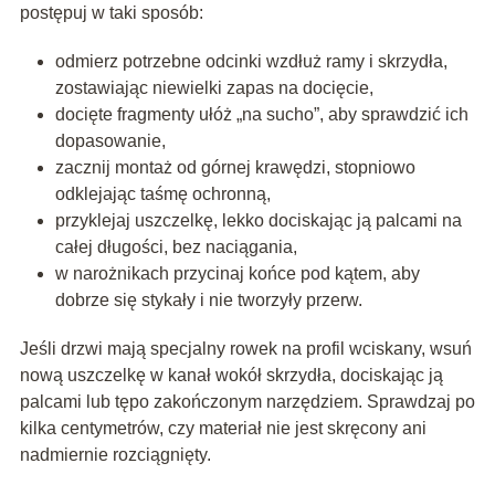
postępuj w taki sposób:
odmierz potrzebne odcinki wzdłuż ramy i skrzydła,
zostawiając niewielki zapas na docięcie,
docięte fragmenty ułóż „na sucho”, aby sprawdzić ich
dopasowanie,
zacznij montaż od górnej krawędzi, stopniowo
odklejając taśmę ochronną,
przyklejaj uszczelkę, lekko dociskając ją palcami na
całej długości, bez naciągania,
w narożnikach przycinaj końce pod kątem, aby
dobrze się stykały i nie tworzyły przerw.
Jeśli drzwi mają specjalny rowek na profil wciskany, wsuń
nową uszczelkę w kanał wokół skrzydła, dociskając ją
palcami lub tępo zakończonym narzędziem. Sprawdzaj po
kilka centymetrów, czy materiał nie jest skręcony ani
nadmiernie rozciągnięty.