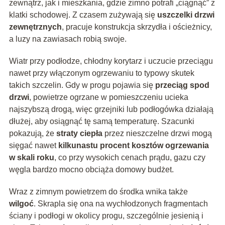
zewnątrz, jak i mieszkania, gdzie zimno potrafi „ciągnąć” z
klatki schodowej. Z czasem zużywają się
uszczelki drzwi
zewnętrznych
, pracuje konstrukcja skrzydła i ościeżnicy,
a luzy na zawiasach robią swoje.
Wiatr przy podłodze, chłodny korytarz i uczucie przeciągu
nawet przy włączonym ogrzewaniu to typowy skutek
takich szczelin. Gdy w progu pojawia się
przeciąg spod
drzwi
, powietrze ogrzane w pomieszczeniu ucieka
najszybszą drogą, więc grzejniki lub podłogówka działają
dłużej, aby osiągnąć tę samą temperaturę. Szacunki
pokazują, że
straty ciepła
przez nieszczelne drzwi mogą
sięgać nawet
kilkunastu procent kosztów ogrzewania
w skali roku
, co przy wysokich cenach prądu, gazu czy
węgla bardzo mocno obciąża domowy budżet.
Wraz z zimnym powietrzem do środka wnika także
wilgoć
. Skrapla się ona na wychłodzonych fragmentach
ściany i podłogi w okolicy progu, szczególnie jesienią i