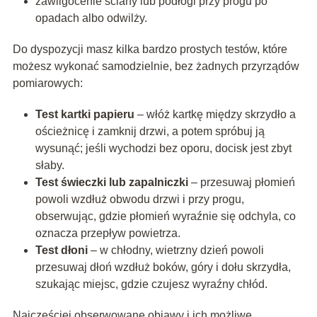
zawilgocenie ściany lub podłogi przy progu po
opadach albo odwilży.
Do dyspozycji masz kilka bardzo prostych testów, które
możesz wykonać samodzielnie, bez żadnych przyrządów
pomiarowych:
Test kartki papieru
– włóż kartkę między skrzydło a
ościeżnicę i zamknij drzwi, a potem spróbuj ją
wysunąć; jeśli wychodzi bez oporu, docisk jest zbyt
słaby.
Test świeczki lub zapalniczki
– przesuwaj płomień
powoli wzdłuż obwodu drzwi i przy progu,
obserwując, gdzie płomień wyraźnie się odchyla, co
oznacza przepływ powietrza.
Test dłoni
– w chłodny, wietrzny dzień powoli
przesuwaj dłoń wzdłuż boków, góry i dołu skrzydła,
szukając miejsc, gdzie czujesz wyraźny chłód.
Najczęściej obserwowane objawy i ich możliwe