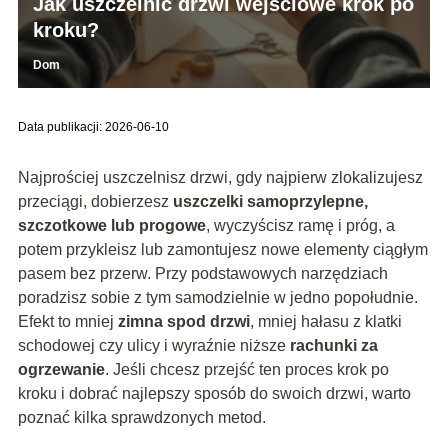
Jak uszczelnić drzwi wejściowe krok po
kroku?
Dom
Data publikacji: 2026-06-10
Najprościej uszczelnisz drzwi, gdy najpierw zlokalizujesz
przeciągi, dobierzesz
uszczelki samoprzylepne,
szczotkowe lub progowe
, wyczyścisz ramę i próg, a
potem przykleisz lub zamontujesz nowe elementy ciągłym
pasem bez przerw. Przy podstawowych narzędziach
poradzisz sobie z tym samodzielnie w jedno popołudnie.
Efekt to mniej
zimna spod drzwi
, mniej hałasu z klatki
schodowej czy ulicy i wyraźnie niższe
rachunki za
ogrzewanie
. Jeśli chcesz przejść ten proces krok po
kroku i dobrać najlepszy sposób do swoich drzwi, warto
poznać kilka sprawdzonych metod.