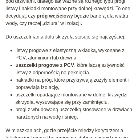
pod drzwiami, dlatego tak ważne są różnego typu progi,
listwy i nakładki montowane przy dolnej krawędzi. To one
decydują, czy
próg wejściowy
będzie barierą dla wiatru i
wody, czy raczej „dziurą” w izolacji.
Do uszczelniania dołu skrzydła stosuje się najczęściej:
listwy progowe z elastyczną wkładką, wykonane z
PCV, aluminium lub drewna,
uszczelki progowe z PCV
, które łączą sztywność
listwy z odpornością na pęknięcia,
nakładki na próg, które przykrywają zużyty element i
poprawiają izolację,
uszczelki opadające montowane w dolnej krawędzi
skrzydła, wysuwające się przy zamknięciu,
progi z wbudowaną uszczelką stosowane w drzwiach
narażonych na wodę i śnieg.
W mieszkaniach, gdzie przejście między korytarzem a
lokalem jest niemal bezprogowe, dobrze sprawdzają się