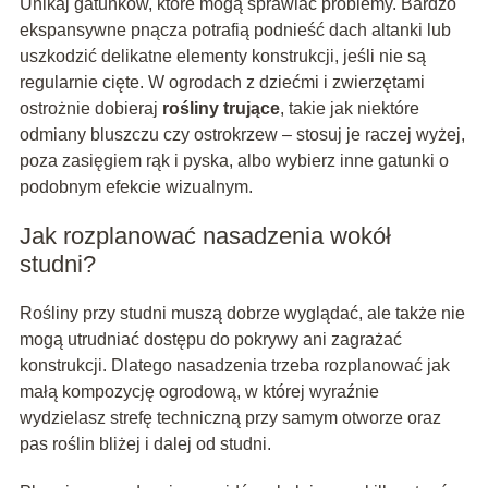
Unikaj gatunków, które mogą sprawiać problemy. Bardzo
ekspansywne pnącza potrafią podnieść dach altanki lub
uszkodzić delikatne elementy konstrukcji, jeśli nie są
regularnie cięte. W ogrodach z dziećmi i zwierzętami
ostrożnie dobieraj
rośliny trujące
, takie jak niektóre
odmiany bluszczu czy ostrokrzew – stosuj je raczej wyżej,
poza zasięgiem rąk i pyska, albo wybierz inne gatunki o
podobnym efekcie wizualnym.
Jak rozplanować nasadzenia wokół
studni?
Rośliny przy studni muszą dobrze wyglądać, ale także nie
mogą utrudniać dostępu do pokrywy ani zagrażać
konstrukcji. Dlatego nasadzenia trzeba rozplanować jak
małą kompozycję ogrodową, w której wyraźnie
wydzielasz strefę techniczną przy samym otworze oraz
pas roślin bliżej i dalej od studni.