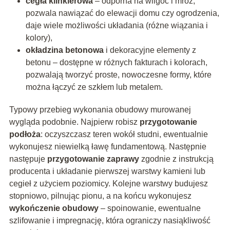
cegła klinkierowa
– odporna na wilgoć i mróz,
pozwala nawiązać do elewacji domu czy ogrodzenia,
daje wiele możliwości układania (różne wiązania i
kolory),
okładzina betonowa
i dekoracyjne elementy z
betonu – dostępne w różnych fakturach i kolorach,
pozwalają tworzyć proste, nowoczesne formy, które
można łączyć ze szkłem lub metalem.
Typowy przebieg wykonania obudowy murowanej
wygląda podobnie. Najpierw robisz
przygotowanie
podłoża
: oczyszczasz teren wokół studni, ewentualnie
wykonujesz niewielką ławę fundamentową. Następnie
następuje
przygotowanie zaprawy
zgodnie z instrukcją
producenta i układanie pierwszej warstwy kamieni lub
cegieł z użyciem poziomicy. Kolejne warstwy budujesz
stopniowo, pilnując pionu, a na końcu wykonujesz
wykończenie obudowy
– spoinowanie, ewentualne
szlifowanie i impregnację, która ograniczy nasiąkliwość