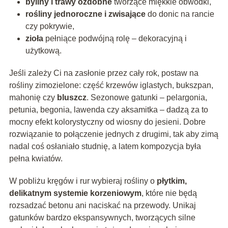
byliny i trawy ozdobne
tworzące miękkie obwódki,
rośliny jednoroczne i zwisające
do donic na rancie
czy pokrywie,
zioła
pełniące podwójną rolę – dekoracyjną i
użytkową.
Jeśli zależy Ci na zasłonie przez cały rok, postaw na
rośliny zimozielone: część krzewów iglastych, bukszpan,
mahonię czy
bluszcz
. Sezonowe gatunki – pelargonia,
petunia, begonia, lawenda czy aksamitka – dadzą za to
mocny efekt kolorystyczny od wiosny do jesieni. Dobre
rozwiązanie to połączenie jednych z drugimi, tak aby zimą
nadal coś osłaniało studnię, a latem kompozycja była
pełna kwiatów.
W pobliżu kręgów i rur wybieraj rośliny o
płytkim,
delikatnym systemie korzeniowym
, które nie będą
rozsadzać betonu ani naciskać na przewody. Unikaj
gatunków bardzo ekspansywnych, tworzących silne