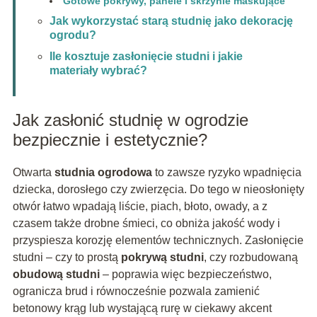
Gotowe pokrywy, panele i skrzynie maskujące
Jak wykorzystać starą studnię jako dekorację
ogrodu?
Ile kosztuje zasłonięcie studni i jakie
materiały wybrać?
Jak zasłonić studnię w ogrodzie
bezpiecznie i estetycznie?
Otwarta
studnia ogrodowa
to zawsze ryzyko wpadnięcia
dziecka, dorosłego czy zwierzęcia. Do tego w nieosłonięty
otwór łatwo wpadają liście, piach, błoto, owady, a z
czasem także drobne śmieci, co obniża jakość wody i
przyspiesza korozję elementów technicznych. Zasłonięcie
studni – czy to prostą
pokrywą studni
, czy rozbudowaną
obudową studni
– poprawia więc bezpieczeństwo,
ogranicza brud i równocześnie pozwala zamienić
betonowy krąg lub wystającą rurę w ciekawy akcent