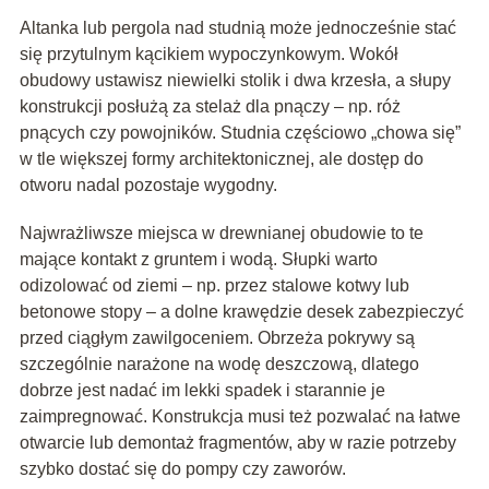
Altanka lub pergola nad studnią może jednocześnie stać
się przytulnym kącikiem wypoczynkowym. Wokół
obudowy ustawisz niewielki stolik i dwa krzesła, a słupy
konstrukcji posłużą za stelaż dla pnączy – np. róż
pnących czy powojników. Studnia częściowo „chowa się”
w tle większej formy architektonicznej, ale dostęp do
otworu nadal pozostaje wygodny.
Najwrażliwsze miejsca w drewnianej obudowie to te
mające kontakt z gruntem i wodą. Słupki warto
odizolować od ziemi – np. przez stalowe kotwy lub
betonowe stopy – a dolne krawędzie desek zabezpieczyć
przed ciągłym zawilgoceniem. Obrzeża pokrywy są
szczególnie narażone na wodę deszczową, dlatego
dobrze jest nadać im lekki spadek i starannie je
zaimpregnować. Konstrukcja musi też pozwalać na łatwe
otwarcie lub demontaż fragmentów, aby w razie potrzeby
szybko dostać się do pompy czy zaworów.