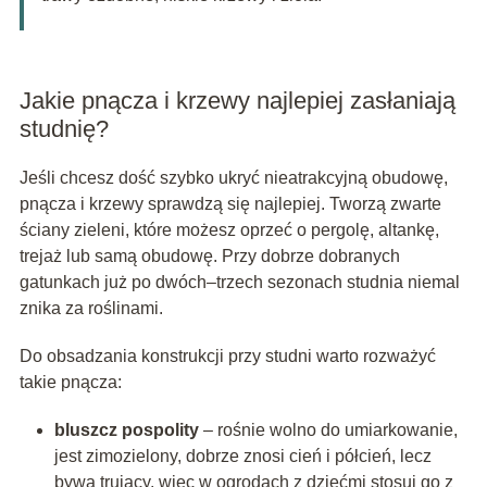
Jakie pnącza i krzewy najlepiej zasłaniają
studnię?
Jeśli chcesz dość szybko ukryć nieatrakcyjną obudowę,
pnącza i krzewy sprawdzą się najlepiej. Tworzą zwarte
ściany zieleni, które możesz oprzeć o pergolę, altankę,
trejaż lub samą obudowę. Przy dobrze dobranych
gatunkach już po dwóch–trzech sezonach studnia niemal
znika za roślinami.
Do obsadzania konstrukcji przy studni warto rozważyć
takie pnącza:
bluszcz pospolity
– rośnie wolno do umiarkowanie,
jest zimozielony, dobrze znosi cień i półcień, lecz
bywa trujący, więc w ogrodach z dziećmi stosuj go z