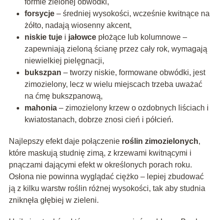
formie zielonej obwódki,
forsycje
– średniej wysokości, wcześnie kwitnące na
żółto, nadają wiosenny akcent,
niskie tuje
i
jałowce
płożące lub kolumnowe –
zapewniają zieloną ścianę przez cały rok, wymagają
niewielkiej pielęgnacji,
bukszpan
– tworzy niskie, formowane obwódki, jest
zimozielony, lecz w wielu miejscach trzeba uważać
na ćmę bukszpanową,
mahonia
– zimozielony krzew o ozdobnych liściach i
kwiatostanach, dobrze znosi cień i półcień.
Najlepszy efekt daje połączenie
roślin zimozielonych
,
które maskują studnię zimą, z krzewami kwitnącymi i
pnączami dającymi efekt w określonych porach roku.
Osłona nie powinna wyglądać ciężko – lepiej zbudować
ją z kilku warstw roślin różnej wysokości, tak aby studnia
zniknęła głębiej w zieleni.