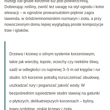
rozłogi lub grube korzenie tuż pod powierzchnią.
Dobierając rośliny, zwróć też uwagę na styl ogrodu i kolor
elewacji – w ogrodzie prowansalskim pięknie zagra
lawenda, w śródziemnomorskim rozmaryn i zioła, a przy
nowoczesnym domu lepiej wyglądają proste kompozycje
traw i iglaków.
Drzewa i krzewy o silnym systemie korzeniowym,
takie jak wierzby, topole, orzechy czy niektóre śliwy,
sadź w odległości co najmniej 3–5 m od kręgów i rur
studni. Ich korzenie potrafią rozszczelniać obudowę,
uszkadzać rury i pogarszać jakość wody. W
bezpośrednim sąsiedztwie studni stawiaj na gatunki
o płytszych, delikatniejszych korzeniach – byliny,
trawy ozdobne, niskie krzewy i zioła.