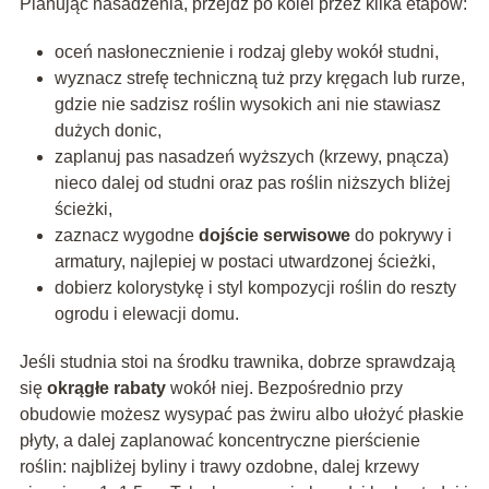
Planując nasadzenia, przejdź po kolei przez kilka etapów:
oceń nasłonecznienie i rodzaj gleby wokół studni,
wyznacz strefę techniczną tuż przy kręgach lub rurze,
gdzie nie sadzisz roślin wysokich ani nie stawiasz
dużych donic,
zaplanuj pas nasadzeń wyższych (krzewy, pnącza)
nieco dalej od studni oraz pas roślin niższych bliżej
ścieżki,
zaznacz wygodne
dojście serwisowe
do pokrywy i
armatury, najlepiej w postaci utwardzonej ścieżki,
dobierz kolorystykę i styl kompozycji roślin do reszty
ogrodu i elewacji domu.
Jeśli studnia stoi na środku trawnika, dobrze sprawdzają
się
okrągłe rabaty
wokół niej. Bezpośrednio przy
obudowie możesz wysypać pas żwiru albo ułożyć płaskie
płyty, a dalej zaplanować koncentryczne pierścienie
roślin: najbliżej byliny i trawy ozdobne, dalej krzewy