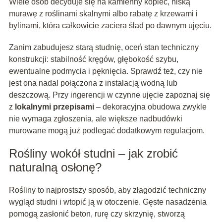
Wiele osób decyduje się na kamienny kopiec, niską
murawę z roślinami skalnymi albo rabatę z krzewami i
bylinami, która całkowicie zaciera ślad po dawnym ujęciu.
Zanim zabudujesz starą studnię, oceń stan techniczny
konstrukcji: stabilność kręgów, głębokość szybu,
ewentualne podmycia i pęknięcia. Sprawdź też, czy nie
jest ona nadal połączona z instalacją wodną lub
deszczową. Przy ingerencji w czynne ujęcie zapoznaj się
z
lokalnymi przepisami
– dekoracyjna obudowa zwykle
nie wymaga zgłoszenia, ale większe nadbudówki
murowane mogą już podlegać dodatkowym regulacjom.
Rośliny wokół studni – jak zrobić
naturalną osłonę?
Rośliny to najprostszy sposób, aby złagodzić techniczny
wygląd studni i wtopić ją w otoczenie. Gęste nasadzenia
pomogą zasłonić beton, rurę czy skrzynię, stworzą