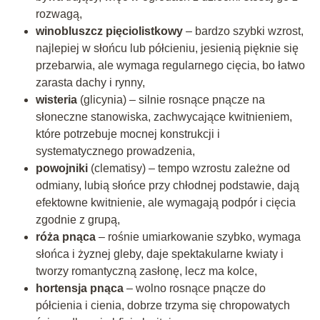
rozwagą,
winobluszcz pięciolistkowy
– bardzo szybki wzrost,
najlepiej w słońcu lub półcieniu, jesienią pięknie się
przebarwia, ale wymaga regularnego cięcia, bo łatwo
zarasta dachy i rynny,
wisteria
(glicynia) – silnie rosnące pnącze na
słoneczne stanowiska, zachwycające kwitnieniem,
które potrzebuje mocnej konstrukcji i
systematycznego prowadzenia,
powojniki
(clematisy) – tempo wzrostu zależne od
odmiany, lubią słońce przy chłodnej podstawie, dają
efektowne kwitnienie, ale wymagają podpór i cięcia
zgodnie z grupą,
róża pnąca
– rośnie umiarkowanie szybko, wymaga
słońca i żyznej gleby, daje spektakularne kwiaty i
tworzy romantyczną zasłonę, lecz ma kolce,
hortensja pnąca
– wolno rosnące pnącze do
półcienia i cienia, dobrze trzyma się chropowatych