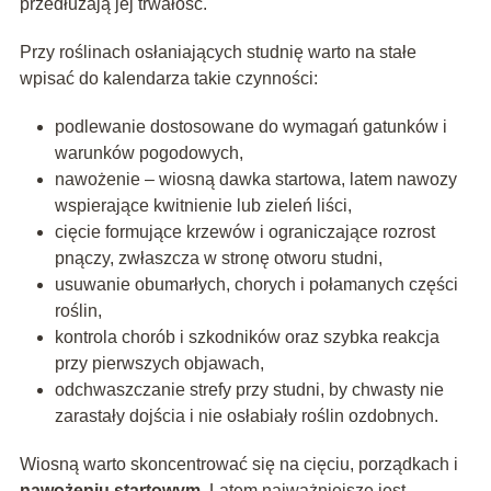
przedłużają jej trwałość.
Przy roślinach osłaniających studnię warto na stałe
wpisać do kalendarza takie czynności:
podlewanie dostosowane do wymagań gatunków i
warunków pogodowych,
nawożenie – wiosną dawka startowa, latem nawozy
wspierające kwitnienie lub zieleń liści,
cięcie formujące krzewów i ograniczające rozrost
pnączy, zwłaszcza w stronę otworu studni,
usuwanie obumarłych, chorych i połamanych części
roślin,
kontrola chorób i szkodników oraz szybka reakcja
przy pierwszych objawach,
odchwaszczanie strefy przy studni, by chwasty nie
zarastały dojścia i nie osłabiały roślin ozdobnych.
Wiosną warto skoncentrować się na cięciu, porządkach i
nawożeniu startowym
. Latem najważniejsze jest