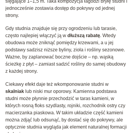
sięgające 1–1,5 m. Taka kompozycja łagodzi bryłę studni i
jednocześnie zostawia dostęp do pokrywy od jednej
strony.
Gdy studnia znajduje się przy ogrodzeniu lub tarasie,
często najlepiej włączyć ją w
dłuższą rabatę
. Wtedy
obudowa może zniknąć pomiędzy krzewami, a u jej
podstawy sadzisz niższe byliny, zioła i rośliny sezonowe.
Ważne, by zaplanować boczne dojście – np. wąską
ścieżkę z płyt – zamiast sadzić rośliny do samej obudowy
z każdej strony.
Ciekawy efekt daje też wkomponowanie studni w
skalniak
lub niski mur oporowy. Kamienna podstawa
studni może płynnie przechodzić w taras kamieni, w
których rosną floks szydlasty, rojniki, rozchodnik ostry czy
macierzanka piaskowa. W takim układzie część kamieni
można zdjąć lub odsunąć, by dostać się do pokrywy, ale
optycznie studnia wygląda jak element naturalnej formacji