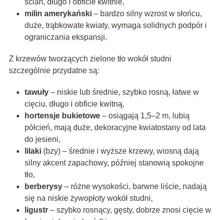
ścian, długo i obficie kwitnie,
milin amerykański
– bardzo silny wzrost w słońcu,
duże, trąbkowate kwiaty, wymaga solidnych podpór i
ograniczania ekspansji.
Z krzewów tworzących zielone tło wokół studni
szczególnie przydatne są:
tawuły
– niskie lub średnie, szybko rosną, łatwe w
cięciu, długo i obficie kwitną,
hortensje bukietowe
– osiągają 1,5–2 m, lubią
półcień, mają duże, dekoracyjne kwiatostany od lata
do jesieni,
lilaki
(bzy) – średnie i wyższe krzewy, wiosną dają
silny akcent zapachowy, później stanowią spokojne
tło,
berberysy
– różne wysokości, barwne liście, nadają
się na niskie żywopłoty wokół studni,
ligustr
– szybko rosnący, gęsty, dobrze znosi cięcie w