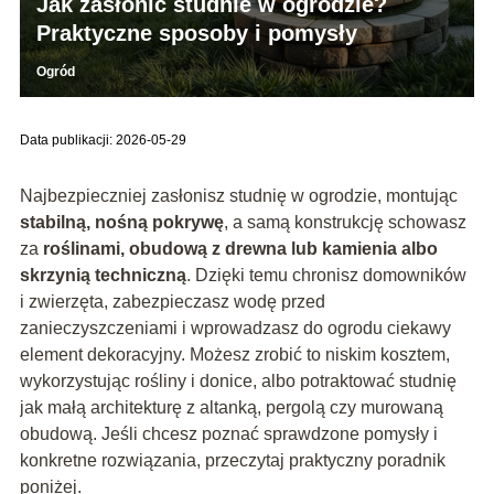
Jak zasłonić studnie w ogrodzie?
Praktyczne sposoby i pomysły
Ogród
Data publikacji: 2026-05-29
Najbezpieczniej zasłonisz studnię w ogrodzie, montując
stabilną, nośną pokrywę
, a samą konstrukcję schowasz
za
roślinami, obudową z drewna lub kamienia albo
skrzynią techniczną
. Dzięki temu chronisz domowników
i zwierzęta, zabezpieczasz wodę przed
zanieczyszczeniami i wprowadzasz do ogrodu ciekawy
element dekoracyjny. Możesz zrobić to niskim kosztem,
wykorzystując rośliny i donice, albo potraktować studnię
jak małą architekturę z altanką, pergolą czy murowaną
obudową. Jeśli chcesz poznać sprawdzone pomysły i
konkretne rozwiązania, przeczytaj praktyczny poradnik
poniżej.