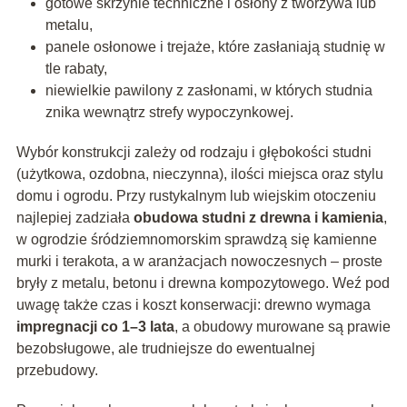
gotowe skrzynie techniczne i osłony z tworzywa lub
metalu,
panele osłonowe i trejaże, które zasłaniają studnię w
tle rabaty,
niewielkie pawilony z zasłonami, w których studnia
znika wewnątrz strefy wypoczynkowej.
Wybór konstrukcji zależy od rodzaju i głębokości studni
(użytkowa, ozdobna, nieczynna), ilości miejsca oraz stylu
domu i ogrodu. Przy rustykalnym lub wiejskim otoczeniu
najlepiej zadziała
obudowa studni z drewna i kamienia
,
w ogrodzie śródziemnomorskim sprawdzą się kamienne
murki i terakota, a w aranżacjach nowoczesnych – proste
bryły z metalu, betonu i drewna kompozytowego. Weź pod
uwagę także czas i koszt konserwacji: drewno wymaga
impregnacji co 1–3 lata
, a obudowy murowane są prawie
bezobsługowe, ale trudniejsze do ewentualnej
przebudowy.