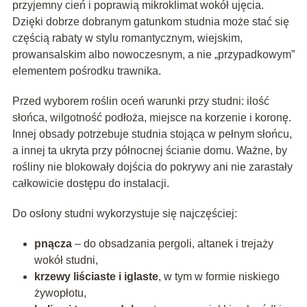
przyjemny cień i poprawią mikroklimat wokół ujęcia.
Dzięki dobrze dobranym gatunkom studnia może stać się
częścią rabaty w stylu romantycznym, wiejskim,
prowansalskim albo nowoczesnym, a nie „przypadkowym”
elementem pośrodku trawnika.
Przed wyborem roślin oceń warunki przy studni: ilość
słońca, wilgotność podłoża, miejsce na korzenie i koronę.
Innej obsady potrzebuje studnia stojąca w pełnym słońcu,
a innej ta ukryta przy północnej ścianie domu. Ważne, by
rośliny nie blokowały dojścia do pokrywy ani nie zarastały
całkowicie dostępu do instalacji.
Do osłony studni wykorzystuje się najczęściej:
pnącza
– do obsadzania pergoli, altanek i trejaży
wokół studni,
krzewy liściaste i iglaste
, w tym w formie niskiego
żywopłotu,