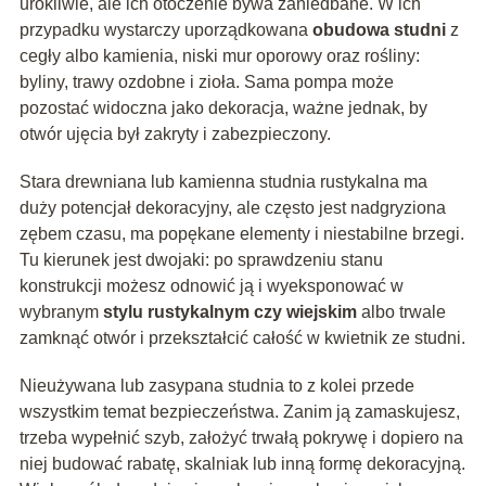
urokliwie, ale ich otoczenie bywa zaniedbane. W ich
przypadku wystarczy uporządkowana
obudowa studni
z
cegły albo kamienia, niski mur oporowy oraz rośliny:
byliny, trawy ozdobne i zioła. Sama pompa może
pozostać widoczna jako dekoracja, ważne jednak, by
otwór ujęcia był zakryty i zabezpieczony.
Stara drewniana lub kamienna studnia rustykalna ma
duży potencjał dekoracyjny, ale często jest nadgryziona
zębem czasu, ma popękane elementy i niestabilne brzegi.
Tu kierunek jest dwojaki: po sprawdzeniu stanu
konstrukcji możesz odnowić ją i wyeksponować w
wybranym
stylu rustykalnym czy wiejskim
albo trwale
zamknąć otwór i przekształcić całość w kwietnik ze studni.
Nieużywana lub zasypana studnia to z kolei przede
wszystkim temat bezpieczeństwa. Zanim ją zamaskujesz,
trzeba wypełnić szyb, założyć trwałą pokrywę i dopiero na
niej budować rabatę, skalniak lub inną formę dekoracyjną.