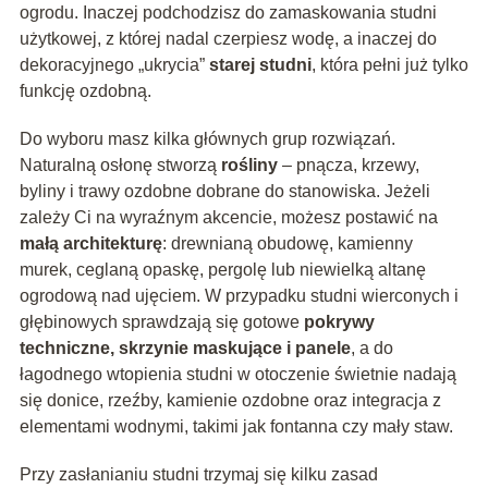
ogrodu. Inaczej podchodzisz do zamaskowania studni
użytkowej, z której nadal czerpiesz wodę, a inaczej do
dekoracyjnego „ukrycia”
starej studni
, która pełni już tylko
funkcję ozdobną.
Do wyboru masz kilka głównych grup rozwiązań.
Naturalną osłonę stworzą
rośliny
– pnącza, krzewy,
byliny i trawy ozdobne dobrane do stanowiska. Jeżeli
zależy Ci na wyraźnym akcencie, możesz postawić na
małą architekturę
: drewnianą obudowę, kamienny
murek, ceglaną opaskę, pergolę lub niewielką altanę
ogrodową nad ujęciem. W przypadku studni wierconych i
głębinowych sprawdzają się gotowe
pokrywy
techniczne, skrzynie maskujące i panele
, a do
łagodnego wtopienia studni w otoczenie świetnie nadają
się donice, rzeźby, kamienie ozdobne oraz integracja z
elementami wodnymi, takimi jak fontanna czy mały staw.
Przy zasłanianiu studni trzymaj się kilku zasad