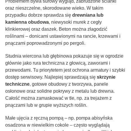
Problemem bywa surowy wygląd, zabrudzone ścianki
oraz nieszczelne, skorodowane wieko. W takim
przypadku dobrze sprawdza się
drewniana lub
kamienna obudowa
, niewysoki murek z cegły
klinkierowej oraz daszek. Beton można złagodzić
roślinami – donicami ustawionymi na rancie, krzewami i
pnączami poprowadzonymi po pergoli.
Studnia wiercona lub głębinowa pokazuje się w ogrodzie
głównie jako rura techniczna z głowicą, zaworami i
przewodami. Tu priorytetem jest ochrona armatury i szybki
dostęp serwisowy. Najlepiej sprawdzają się
skrzynie
techniczne
, gotowe obudowy z tworzywa, panele
osłonowe oraz solidne pokrywy z metalu lub drewna.
Całość można zamaskować w tle, np. za trejażem z
pnączami lub w grupie wyższych roślin.
Małe ujęcia z ręczną pompą – np. pompa abisyńska
osadzona w niewielkim cokole – często wyglądają