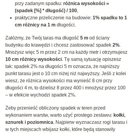
przy zadanym spadku:
różnica wysokości =
(spadek [%] * długość) / 100
,
praktyczne przeliczenie na budowie:
1% spadku to 1
cm różnicy na 1 m
długości.
Załóżmy, że Twój taras ma długość
5 m
od ściany
budynku do krawędzi i chcesz zastosować spadek
2%
.
Mnożysz więc 5 m przez 2 cm na każdy metr i otrzymujesz
10 cm różnicy wysokości
. Tę samą sytuację opiszesz
tak: spadek 2% na długości 5 m oznacza, że najniższy
punkt tarasu jest o 10 cm niżej niż najwyższy. Jeśli z kolei
wiesz, że różnica wysokości ma wynieść 8 cm przy
długości 4 m, to dzielisz 8 przez 400 i mnożysz przez 100
– w efekcie wychodzi spadek 2%.
Żeby przenieść obliczony spadek w teren przed
wykonaniem warstw, warto użyć prostego zestawu:
kołki,
sznurek i poziomnica
. Najpierw wyznaczasz rogi tarasu i
w tych miejscach wbijasz kołki, które będą stanowiły