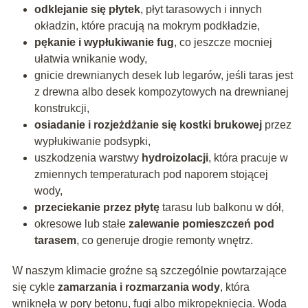
odklejanie się płytek
, płyt tarasowych i innych
okładzin, które pracują na mokrym podkładzie,
pękanie i wypłukiwanie fug
, co jeszcze mocniej
ułatwia wnikanie wody,
gnicie drewnianych desek lub legarów, jeśli taras jest
z drewna albo desek kompozytowych na drewnianej
konstrukcji,
osiadanie i rozjeżdżanie się kostki brukowej
przez
wypłukiwanie podsypki,
uszkodzenia warstwy
hydroizolacji
, która pracuje w
zmiennych temperaturach pod naporem stojącej
wody,
przeciekanie przez płytę
tarasu lub balkonu w dół,
okresowe lub stałe
zalewanie pomieszczeń pod
tarasem
, co generuje drogie remonty wnętrz.
W naszym klimacie groźne są szczególnie powtarzające
się cykle
zamarzania i rozmarzania wody
, która
wniknęła w pory betonu, fugi albo mikropęknięcia. Woda