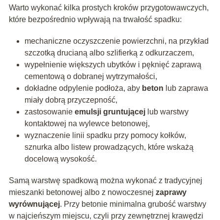
Warto wykonać kilka prostych kroków przygotowawczych,
które bezpośrednio wpływają na trwałość spadku:
mechaniczne oczyszczenie powierzchni, na przykład
szczotką drucianą albo szlifierką z odkurzaczem,
wypełnienie większych ubytków i pęknięć zaprawą
cementową o dobranej wytrzymałości,
dokładne odpylenie podłoża, aby
beton
lub zaprawa
miały dobrą przyczepność,
zastosowanie
emulsji gruntującej
lub warstwy
kontaktowej na wylewce betonowej,
wyznaczenie linii spadku przy pomocy kołków,
sznurka albo listew prowadzących, które wskażą
docelową wysokość.
Samą warstwę spadkową można wykonać z tradycyjnej
mieszanki betonowej albo z nowoczesnej
zaprawy
wyrównującej
. Przy betonie minimalna grubość warstwy
w najcieńszym miejscu, czyli przy zewnętrznej krawędzi