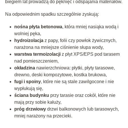
biegiem lat prowadzą do pęknięć i odspajania materiałów.
Na odpowiednim spadku szczególnie zyskują:
nośna płyta betonowa
, która mniej nasiąka wodą i
wolniej pęka,
hydroizolacja
z papy, folii czy powłok żywicznych,
narażona na mniejsze ciśnienie słupa wody,
warstwa termoizolacji
z płyt XPS/EPS pod tarasem
nad pomieszczeniem,
okładzina
nawierzchniowa: płytki, płyty tarasowe,
drewno, deski kompozytowe, kostka brukowa,
fugi i spoiny
, które nie są stale zawilgocone i nie
wypłukują się,
ściana budynku
przy tarasie oraz cokół, które nie
mają przy sobie kałuży,
próg drzwiowy
drzwi balkonowych lub tarasowych,
mniej narażony na przecieki.