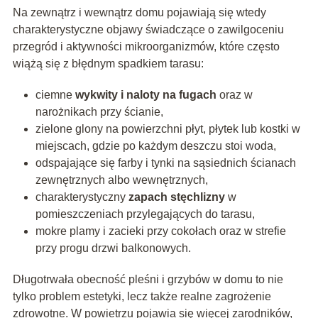
Na zewnątrz i wewnątrz domu pojawiają się wtedy
charakterystyczne objawy świadczące o zawilgoceniu
przegród i aktywności mikroorganizmów, które często
wiążą się z błędnym spadkiem tarasu:
ciemne
wykwity i naloty na fugach
oraz w
narożnikach przy ścianie,
zielone glony na powierzchni płyt, płytek lub kostki w
miejscach, gdzie po każdym deszczu stoi woda,
odspajające się farby i tynki na sąsiednich ścianach
zewnętrznych albo wewnętrznych,
charakterystyczny
zapach stęchlizny
w
pomieszczeniach przylegających do tarasu,
mokre plamy i zacieki przy cokołach oraz w strefie
przy progu drzwi balkonowych.
Długotrwała obecność pleśni i grzybów w domu to nie
tylko problem estetyki, lecz także realne zagrożenie
zdrowotne. W powietrzu pojawia się więcej zarodników,