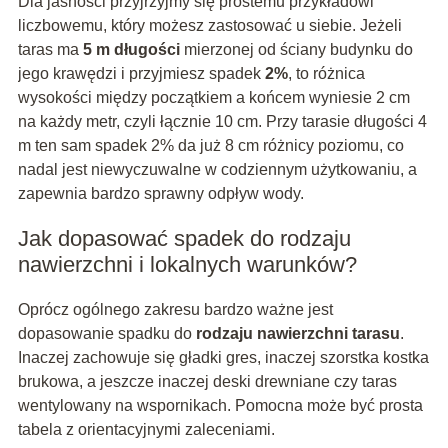
Dla jasności przyjrzyjmy się prostemu przykładowi
liczbowemu, który możesz zastosować u siebie. Jeżeli
taras ma
5 m długości
mierzonej od ściany budynku do
jego krawędzi i przyjmiesz spadek
2%
, to różnica
wysokości między początkiem a końcem wyniesie 2 cm
na każdy metr, czyli łącznie 10 cm. Przy tarasie długości 4
m ten sam spadek 2% da już 8 cm różnicy poziomu, co
nadal jest niewyczuwalne w codziennym użytkowaniu, a
zapewnia bardzo sprawny odpływ wody.
Jak dopasować spadek do rodzaju
nawierzchni i lokalnych warunków?
Oprócz ogólnego zakresu bardzo ważne jest
dopasowanie spadku do
rodzaju nawierzchni tarasu
.
Inaczej zachowuje się gładki gres, inaczej szorstka kostka
brukowa, a jeszcze inaczej deski drewniane czy taras
wentylowany na wspornikach. Pomocna może być prosta
tabela z orientacyjnymi zaleceniami.