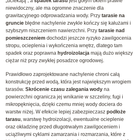
„uciekają”, a
spadek tarasu
jest gołym okiem prawie
niewidoczny, ale ma ogromne znaczenie dla
grawitacyjnego odprowadzania wody. Przy
tarasie na
gruncie
błędne nachylenie zwykle kończy się kałużami i
szybszym niszczeniem nawierzchni. Przy
tarasie nad
pomieszczeniem
dochodzi jeszcze ryzyko zawilgocenia
stropu, ocieplenia i wykończenia wnętrz, dlatego tam
spadek oraz poprawna
hydroizolacja
mają dużo większy
ciężar niż przy zwykłej posadzce ogrodowej.
Prawidłowo zaprojektowane nachylenie chroni całą
konstrukcję przed wodą, która jest największym wrogiem
tarasów.
Skrócenie czasu zalegania wody
na
powierzchni ogranicza jej wnikanie w szczeliny, fugi i
mikropęknięcia, dzięki czemu mniej wody dociera do
warstw niżej. W efekcie lepiej zabezpieczasz
podłoże
tarasu
, warstwę hydroizolacji, ewentualne ocieplenie
oraz okładzinę przed długotrwałym zawilgoceniem i
uciążliwymi cyklami zamarzania i rozmarzania, które z