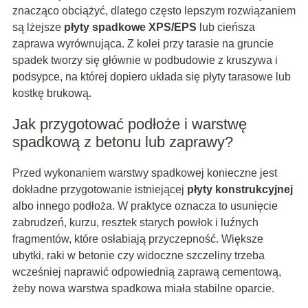
znacząco obciążyć, dlatego często lepszym rozwiązaniem
są lżejsze
płyty spadkowe XPS/EPS
lub cieńsza
zaprawa wyrównująca. Z kolei przy tarasie na gruncie
spadek tworzy się głównie w podbudowie z kruszywa i
podsypce, na której dopiero układa się płyty tarasowe lub
kostkę brukową.
Jak przygotować podłoże i warstwę
spadkową z betonu lub zaprawy?
Przed wykonaniem warstwy spadkowej konieczne jest
dokładne przygotowanie istniejącej
płyty konstrukcyjnej
albo innego podłoża. W praktyce oznacza to usunięcie
zabrudzeń, kurzu, resztek starych powłok i luźnych
fragmentów, które osłabiają przyczepność. Większe
ubytki, raki w betonie czy widoczne szczeliny trzeba
wcześniej naprawić odpowiednią zaprawą cementową,
żeby nowa warstwa spadkowa miała stabilne oparcie.