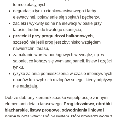
termoizolacyjnych,
degradacja tynku cienkowarstwowego i farby
elewacyjnej, pojawienie się spękań i pęcherzy,
zacieki i wykwity solne na elewacji w pasie przy
tarasie, trudne do trwałego usunięcia,
przecieki przy progu drzwi balkonowych
,
szczególnie jeśli próg jest zbyt nisko względem
nawierzchni tarasu,
zamakanie warstw podłogowych wewnątrz, np. w
salonie, co kończy się wymianą paneli, listew i części
tynku,
ryzyko zalania pomieszczenia w czasie intensywnych
opadów lub szybkich roztopów śniegu, kiedy odpływy
nie nadążają.
Dobrze dobrany kierunek spadku współpracuje z innymi
elementami detalu tarasowego.
Progi drzwiowe, obróbki
blacharskie, listwy progowe, odwodnienia liniowe i
rynny
tworzą wtedy spójny system, który prowadzi wodę z