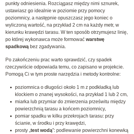
punkty odniesienia. Rozciągasz między nimi sznurek,
ustawiasz go idealnie w poziomie przy pomocy
poziomnicy, a następnie opuszczasz jego koniec o
wyliczoną wartość, na przykład 2 cm na każdy metr, w
kierunku krawędzi tarasu. W ten sposób otrzymujesz linię,
po której wykonawca może formować
warstwę
spadkową
bez zgadywania.
Po zakończeniu prac warto sprawdzić, czy spadek
rzeczywiście odpowiada temu, co zapisano w projekcie.
Pomogą Ci w tym proste narzędzia i metody kontrolne:
poziomnica o długości około 1 m z podkładką lub
klockiem o znanej wysokości, na przykład 1 lub 2 cm,
miarka lub przymiar do zmierzenia prześwitu między
powierzchnią tarasu a końcem poziomnicy,
pomiar spadku w kilku przekrojach tarasu: przy
ścianie, w środku i przy krawędzi,
prosty „
test wodą
”: podlewanie powierzchni konewką