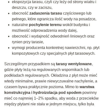
ekspozycja tarasu, czyli czy leży od strony wiatru i
deszczu, czy w zaciszu,
obecność
zadaszenia tarasu
częściowego lub
pełnego, które ogranicza ilość wody na posadzce,
naturalne
pochylenie terenu
wokół budynku i
możliwość odprowadzenia wody dalej,
obecność i wydajność odwodnień liniowych oraz
rynien przy tarasie,
wymogi producenta konkretnej nawierzchni, np. płyt
kompozytowych czy specjalnych płyt tarasowych.
Szczególnym przypadkiem są
tarasy wentylowane
,
gdzie płyty leżą na regulowanych wspornikach lub
podkładach regulowanych. Okładzina z płyt może mieć
wtedy minimalne, prawie niewyczuwalne nachylenie, a
czasem bywa praktycznie pozioma. Mimo to
warstwa
konstrukcyjna i hydroizolacja pod spodem
powinny
mieć co najmniej 1–2% spadku, aby woda z przecieków
między płytami nie stała w jednym miejscu, tylko była