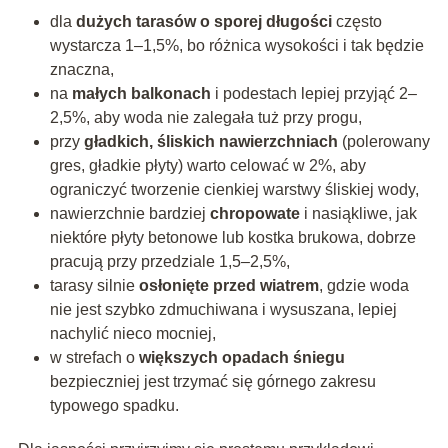
dla
dużych tarasów o sporej długości
często
wystarcza 1–1,5%, bo różnica wysokości i tak będzie
znaczna,
na
małych balkonach
i podestach lepiej przyjąć 2–
2,5%, aby woda nie zalegała tuż przy progu,
przy
gładkich, śliskich nawierzchniach
(polerowany
gres, gładkie płyty) warto celować w 2%, aby
ograniczyć tworzenie cienkiej warstwy śliskiej wody,
nawierzchnie bardziej
chropowate
i nasiąkliwe, jak
niektóre płyty betonowe lub kostka brukowa, dobrze
pracują przy przedziale 1,5–2,5%,
tarasy silnie
osłonięte przed wiatrem
, gdzie woda
nie jest szybko zdmuchiwana i wysuszana, lepiej
nachylić nieco mocniej,
w strefach o
większych opadach śniegu
bezpieczniej jest trzymać się górnego zakresu
typowego spadku.