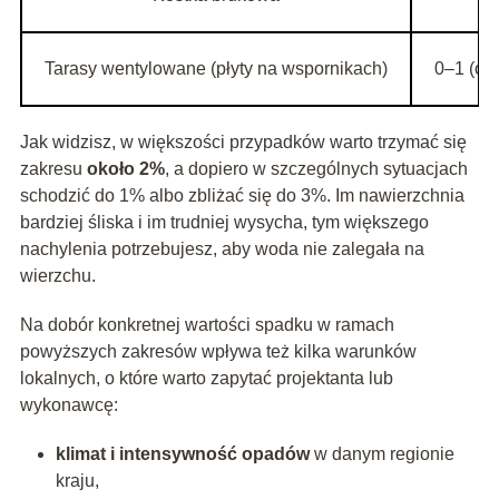
Tarasy wentylowane (płyty na wspornikach)
0–1 (ok
Jak widzisz, w większości przypadków warto trzymać się
zakresu
około 2%
, a dopiero w szczególnych sytuacjach
schodzić do 1% albo zbliżać się do 3%. Im nawierzchnia
bardziej śliska i im trudniej wysycha, tym większego
nachylenia potrzebujesz, aby woda nie zalegała na
wierzchu.
Na dobór konkretnej wartości spadku w ramach
powyższych zakresów wpływa też kilka warunków
lokalnych, o które warto zapytać projektanta lub
wykonawcę:
klimat i intensywność opadów
w danym regionie
kraju,