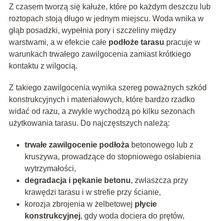
Z czasem tworzą się kałuże, które po każdym deszczu lub
roztopach stoją długo w jednym miejscu. Woda wnika w
głąb posadzki, wypełnia pory i szczeliny między
warstwami, a w efekcie całe
podłoże tarasu
pracuje w
warunkach trwałego zawilgocenia zamiast krótkiego
kontaktu z wilgocią.
Z takiego zawilgocenia wynika szereg poważnych szkód
konstrukcyjnych i materiałowych, które bardzo rzadko
widać od razu, a zwykle wychodzą po kilku sezonach
użytkowania tarasu. Do najczęstszych należą:
trwałe zawilgocenie podłoża
betonowego lub z
kruszywa, prowadzące do stopniowego osłabienia
wytrzymałości,
degradacja i pękanie betonu
, zwłaszcza przy
krawędzi tarasu i w strefie przy ścianie,
korozja zbrojenia w żelbetowej
płycie
konstrukcyjnej
, gdy woda dociera do prętów,