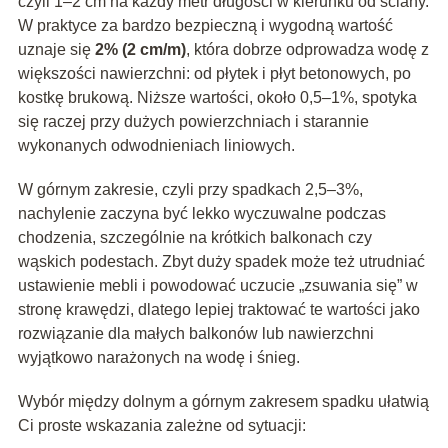
czyli 1–2 cm na każdy metr długości w kierunku od ściany.
W praktyce za bardzo bezpieczną i wygodną wartość
uznaje się
2% (2 cm/m)
, która dobrze odprowadza wodę z
większości nawierzchni: od płytek i płyt betonowych, po
kostkę brukową. Niższe wartości, około 0,5–1%, spotyka
się raczej przy dużych powierzchniach i starannie
wykonanych odwodnieniach liniowych.
W górnym zakresie, czyli przy spadkach 2,5–3%,
nachylenie zaczyna być lekko wyczuwalne podczas
chodzenia, szczególnie na krótkich balkonach czy
wąskich podestach. Zbyt duży spadek może też utrudniać
ustawienie mebli i powodować uczucie „zsuwania się” w
stronę krawędzi, dlatego lepiej traktować te wartości jako
rozwiązanie dla małych balkonów lub nawierzchni
wyjątkowo narażonych na wodę i śnieg.
Wybór między dolnym a górnym zakresem spadku ułatwią
Ci proste wskazania zależne od sytuacji: