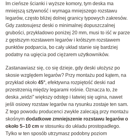
Im cieńsze ścianki i wyższe komory, tym deska ma
mniejszą sztywność i wymaga mniejszego rozstawu
legarów, często bliżej dolnej granicy typowych zakresów.
Gdy zastosujesz deski o minimalnej dopuszczalnej
grubości, przykładowo poniżej 20 mm, musi to iść w parze
z gęstszym rozstawem legarów i krótszym rozstawem
punktów podparcia, bo cały układ stanie się bardziej
podatny na ugięcia pod ciężarem użytkowników.
Zastanawiasz się, co się dzieje, gdy deski ułożysz po
skosie względem legarów? Przy montażu pod kątem, na
przykład około
45°
, efektywna rozpiętość deski nad
przestrzenią między legarami rośnie. Oznacza to, że
deska „widzi” większy odstęp i łatwiej się ugina, nawet
jeśli osiowy rozstaw legarów na rysunku zostaje ten sam.
Z tego powodu producenci zwykle zalecają przy montażu
skośnym
dodatkowe zmniejszenie rozstawu legarów o
około 5–10 cm
w stosunku do układu prostopadłego.
Tylko w ten sposób utrzymasz podobny poziom