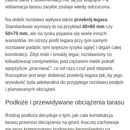
reklamacja tarasu zwykle zostaje wtedy odrzucona.
Na dobór rozstawu wpływa także
przekrój legara
.
Standardowe wymiary to na przykład
40×60 mm
czy
50×70 mm
, ale na rynku pojawia się wiele innych
wariantów. Im niższy profil legara przy tym samym
rozstawie podpór, tym większe ryzyko ugięć i drgań całej
konstrukcji. Zbyt niski i smukły legar, rozstawiony co
kilkadziesiąt centymetrów, pod ciężarem mebli potrafi
sprężyście „pracować”, co od razu czuć pod stopami.
Rozsądnie jest więc dobierać przekrój legara tak, by jego
wysokość była adekwatna do przyjętego rozstawu podpór
i planowanych obciążeń.
Podłoże i przewidywane obciążenia tarasu
Rodzaj podłoża decyduje o tym, jak cała konstrukcja
tarasu przenosi obciążenia na grunt. Inaczej zachowuje
się taras kompozytowy budowany bezpośrednio na