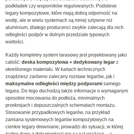
podkładek czy wsporników regulowanych. Podobnie
legary kompozytowe, które mają dobrą odporność na
wodę, ale w wielu systemach są mniej sztywne niż
aluminium, dlatego producenci zwykle zalecają dla nich
odległości podpór w dolnym przedziale typowych
wartości.
Każdy kompletny system tarasowy jest projektowany jako
całość:
deska kompozytowa + dedykowany legar
z
określonego materiału. W kartach technicznych
znajdziesz zarówno zalecany rozstaw legarów, jak i
maksymalne odległości między podporami
samego
legara. Do tego dochodzą także informacje o wymaganym
sposobie mocowania do podłoża, minimalnych
przekrojach i dopuszczalnych schematach montażu.
Stosowanie przypadkowych legarów, na przykład
zamiana systemowych legarów kompozytowych na
cienkie legary drewniane, prowadzi do sytuacji, w której
żadne dane z dokumentacji nie są już wiążące – a