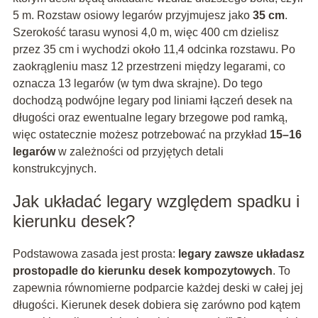
5 m. Rozstaw osiowy legarów przyjmujesz jako
35 cm
.
Szerokość tarasu wynosi 4,0 m, więc 400 cm dzielisz
przez 35 cm i wychodzi około 11,4 odcinka rozstawu. Po
zaokrągleniu masz 12 przestrzeni między legarami, co
oznacza 13 legarów (w tym dwa skrajne). Do tego
dochodzą podwójne legary pod liniami łączeń desek na
długości oraz ewentualne legary brzegowe pod ramką,
więc ostatecznie możesz potrzebować na przykład
15–16
legarów
w zależności od przyjętych detali
konstrukcyjnych.
Jak układać legary względem spadku i
kierunku desek?
Podstawowa zasada jest prosta:
legary zawsze układasz
prostopadle do kierunku desek kompozytowych
. To
zapewnia równomierne podparcie każdej deski w całej jej
długości. Kierunek desek dobiera się zarówno pod kątem