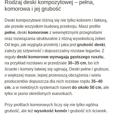
Rodzaj deski kompozytowej – pełna,
komorowa i jej grubość
Deski kompozytowe różnią się nie tylko kolorem i fakturą,
ale przede wszystkim budową przekroju. Masz profile
pełne
, deski
komorowe
z wewnętrznymi przegrodami
oraz rozwiązania strukturalne z różną wysokością żeber.
Od tego, jak wygląda przekrój i jaka jest
grubość deski
,
zależy jej sztywność i dopuszczalny rozstaw legarów. Z
reguły
deski komorowe wymagają gęstszego rusztu
,
na przykład rozstawu w przedziale
30–35 cm
, bo ich
ścianki i komory łatwiej się uginają. Deski pełne i grubsze,
o większej masie, lepiej przenoszą obciążenia i wielu
producentów dopuszcza dla nich rozstaw rzędu
35–40
cm
, a w niektórych systemach nawet
do około 50 cm
, ale
tylko w jasno określonych warunkach.
Przy profilach komorowych liczy się nie tylko ogólna
grubość, ale też
wysokość komór
i grubość ich ścianek.