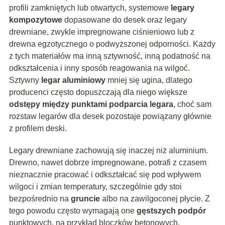
profili zamkniętych lub otwartych, systemowe
legary
kompozytowe
dopasowane do desek oraz legary
drewniane, zwykle impregnowane ciśnieniowo lub z
drewna egzotycznego o podwyższonej odporności. Każdy
z tych materiałów ma inną sztywność, inną podatność na
odkształcenia i inny sposób reagowania na wilgoć.
Sztywny
legar aluminiowy
mniej się ugina, dlatego
producenci często dopuszczają dla niego większe
odstępy między punktami podparcia legara
, choć sam
rozstaw legarów dla desek pozostaje powiązany głównie
z profilem deski.
Legary drewniane zachowują się inaczej niż aluminium.
Drewno, nawet dobrze impregnowane, potrafi z czasem
nieznacznie pracować i odkształcać się pod wpływem
wilgoci i zmian temperatury, szczególnie gdy stoi
bezpośrednio na
gruncie
albo na zawilgoconej płycie. Z
tego powodu często wymagają one
gęstszych podpór
punktowych, na przykład bloczków betonowych,