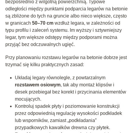
bezpośrednio z wilgotną powierzchnią. Typowe
odległości między punktami podparcia legarów na betonie
są zbliżone do tych na gruncie albo nieco większe, często
w granicach
50–70 cm
wzdłuż legara, w zależności od
typu profilu i zaleceń systemu. Im wyższy i sztywniejszy
legar, tym większe odstępy między podporami można
przyjąć bez odczuwalnych ugięć.
Przy planowaniu rozstawu legarów na betonie dobrze jest
trzymać się kilku praktycznych zasad:
Układaj legary równolegle, z powtarzalnym
rozstawem osiowym
, tak aby montaż klipsów i
desek przebiegał bez korekt i przycinania elementów
mocujących.
Kontroluj spadek płyty i poziomowanie konstrukcji
przez odpowiednią regulację wysokości podkładek
lub wsporników, zamiast „podkładania”
przypadkowych kawałków drewna czy płytek.