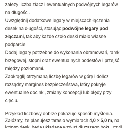
zależy liczba złącz i ewentualnych podwójnych legarów
na długości.
Uwzględnij dodatkowe legary w miejscach łączenia
desek na długości, stosując
podwójne legary pod
złączami
, tak aby każde czoło deski miało własne
podparcie.
Dodaj legary potrzebne do wykonania obramowań, ramki
brzegowej, stopni oraz ewentualnych podestów i przejść
między poziomami.
Zaokrąglij otrzymaną liczbę legarów w górę i dolicz
rozsądny margines bezpieczeństwa, który pokryje
ewentualne docinki, zmiany koncepcji lub błędy przy
cięciu.
Przykład liczbowy dobrze pokazuje sposób myślenia.
Załóżmy, że planujesz taras o wymiarach
4,0 × 5,0 m
, na
którym deski będą układane wzdłuż dłuższego boku, czyli