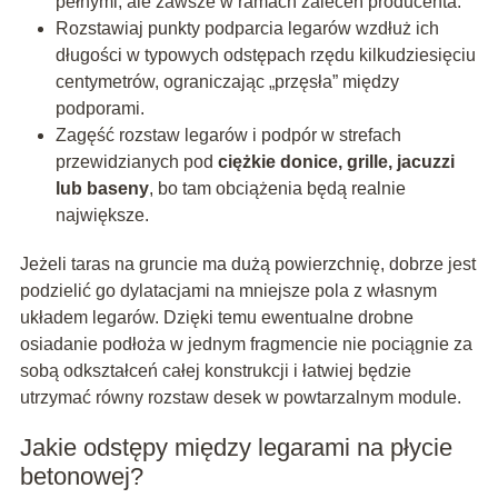
pełnymi, ale zawsze w ramach zaleceń producenta.
Rozstawiaj punkty podparcia legarów wzdłuż ich
długości w typowych odstępach rzędu kilkudziesięciu
centymetrów, ograniczając „przęsła” między
podporami.
Zagęść rozstaw legarów i podpór w strefach
przewidzianych pod
ciężkie donice, grille, jacuzzi
lub baseny
, bo tam obciążenia będą realnie
największe.
Jeżeli taras na gruncie ma dużą powierzchnię, dobrze jest
podzielić go dylatacjami na mniejsze pola z własnym
układem legarów. Dzięki temu ewentualne drobne
osiadanie podłoża w jednym fragmencie nie pociągnie za
sobą odkształceń całej konstrukcji i łatwiej będzie
utrzymać równy rozstaw desek w powtarzalnym module.
Jakie odstępy między legarami na płycie
betonowej?