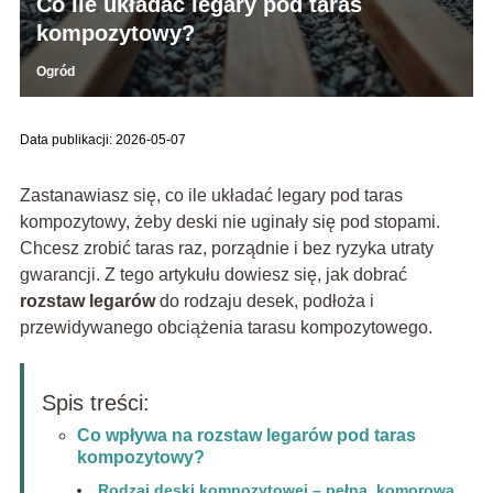
Co ile układać legary pod taras
kompozytowy?
Ogród
Data publikacji: 2026-05-07
Zastanawiasz się, co ile układać legary pod taras
kompozytowy, żeby deski nie uginały się pod stopami.
Chcesz zrobić taras raz, porządnie i bez ryzyka utraty
gwarancji. Z tego artykułu dowiesz się, jak dobrać
rozstaw legarów
do rodzaju desek, podłoża i
przewidywanego obciążenia tarasu kompozytowego.
Spis treści:
Co wpływa na rozstaw legarów pod taras
kompozytowy?
Rodzaj deski kompozytowej – pełna, komorowa