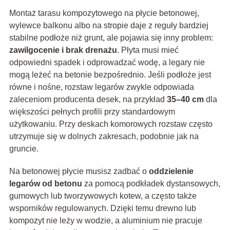
Montaż tarasu kompozytowego na płycie betonowej,
wylewce balkonu albo na stropie daje z reguły bardziej
stabilne podłoże niż grunt, ale pojawia się inny problem:
zawilgocenie i brak drenażu
. Płyta musi mieć
odpowiedni spadek i odprowadzać wodę, a legary nie
mogą leżeć na betonie bezpośrednio. Jeśli podłoże jest
równe i nośne, rozstaw legarów zwykle odpowiada
zaleceniom producenta desek, na przykład
35–40 cm
dla
większości pełnych profili przy standardowym
użytkowaniu. Przy deskach komorowych rozstaw często
utrzymuje się w dolnych zakresach, podobnie jak na
gruncie.
Na betonowej płycie musisz zadbać o
oddzielenie
legarów od betonu
za pomocą podkładek dystansowych,
gumowych lub tworzywowych kotew, a często także
wsporników regulowanych. Dzięki temu drewno lub
kompozyt nie leży w wodzie, a aluminium nie pracuje