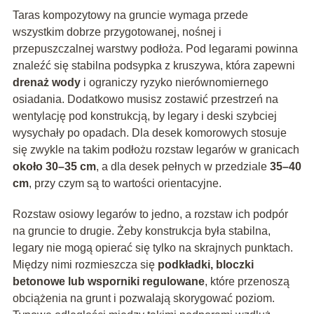
Taras kompozytowy na gruncie wymaga przede
wszystkim dobrze przygotowanej, nośnej i
przepuszczalnej warstwy podłoża. Pod legarami powinna
znaleźć się stabilna podsypka z kruszywa, która zapewni
drenaż wody
i ograniczy ryzyko nierównomiernego
osiadania. Dodatkowo musisz zostawić przestrzeń na
wentylację pod konstrukcją, by legary i deski szybciej
wysychały po opadach. Dla desek komorowych stosuje
się zwykle na takim podłożu rozstaw legarów w granicach
około 30–35 cm
, a dla desek pełnych w przedziale
35–40
cm
, przy czym są to wartości orientacyjne.
Rozstaw osiowy legarów to jedno, a rozstaw ich podpór
na gruncie to drugie. Żeby konstrukcja była stabilna,
legary nie mogą opierać się tylko na skrajnych punktach.
Między nimi rozmieszcza się
podkładki, bloczki
betonowe lub wsporniki regulowane
, które przenoszą
obciążenia na grunt i pozwalają skorygować poziom.