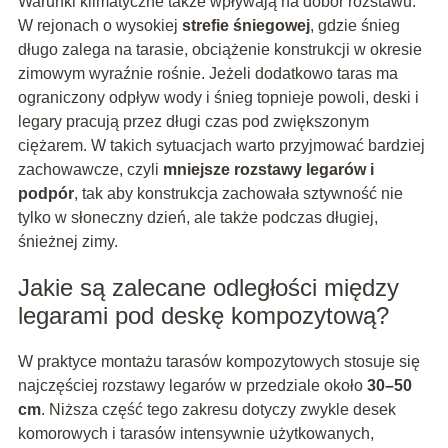
Warunki klimatyczne także wpływają na dobór rozstawu.
W rejonach o wysokiej
strefie śniegowej
, gdzie śnieg
długo zalega na tarasie, obciążenie konstrukcji w okresie
zimowym wyraźnie rośnie. Jeżeli dodatkowo taras ma
ograniczony odpływ wody i śnieg topnieje powoli, deski i
legary pracują przez długi czas pod zwiększonym
ciężarem. W takich sytuacjach warto przyjmować bardziej
zachowawcze, czyli
mniejsze rozstawy legarów i
podpór
, tak aby konstrukcja zachowała sztywność nie
tylko w słoneczny dzień, ale także podczas długiej,
śnieżnej zimy.
Jakie są zalecane odległości między
legarami pod deskę kompozytową?
W praktyce montażu tarasów kompozytowych stosuje się
najczęściej rozstawy legarów w przedziale około
30–50
cm
. Niższa część tego zakresu dotyczy zwykle desek
komorowych i tarasów intensywnie użytkowanych,