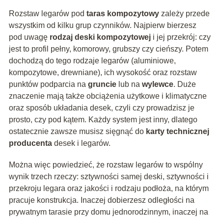
Rozstaw legarów pod
taras kompozytowy
zależy przede
wszystkim od kilku grup czynników. Najpierw bierzesz
pod uwagę
rodzaj deski kompozytowej
i jej przekrój: czy
jest to profil pełny, komorowy, grubszy czy cieńszy. Potem
dochodzą do tego rodzaje legarów (aluminiowe,
kompozytowe, drewniane), ich wysokość oraz rozstaw
punktów podparcia na
gruncie
lub na
wylewce
. Duże
znaczenie mają także obciążenia użytkowe i klimatyczne
oraz sposób układania desek, czyli czy prowadzisz je
prosto, czy pod kątem. Każdy system jest inny, dlatego
ostatecznie zawsze musisz sięgnąć do
karty technicznej
producenta
desek i legarów.
Można więc powiedzieć, że rozstaw legarów to wspólny
wynik trzech rzeczy: sztywności samej deski, sztywności i
przekroju legara oraz jakości i rodzaju podłoża, na którym
pracuje konstrukcja. Inaczej dobierzesz odległości na
prywatnym tarasie przy domu jednorodzinnym, inaczej na