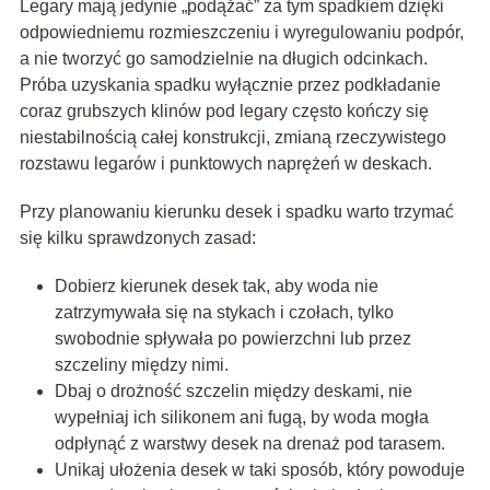
Legary mają jedynie „podążać” za tym spadkiem dzięki
odpowiedniemu rozmieszczeniu i wyregulowaniu podpór,
a nie tworzyć go samodzielnie na długich odcinkach.
Próba uzyskania spadku wyłącznie przez podkładanie
coraz grubszych klinów pod legary często kończy się
niestabilnością całej konstrukcji, zmianą rzeczywistego
rozstawu legarów i punktowych naprężeń w deskach.
Przy planowaniu kierunku desek i spadku warto trzymać
się kilku sprawdzonych zasad:
Dobierz kierunek desek tak, aby woda nie
zatrzymywała się na stykach i czołach, tylko
swobodnie spływała po powierzchni lub przez
szczeliny między nimi.
Dbaj o drożność szczelin między deskami, nie
wypełniaj ich silikonem ani fugą, by woda mogła
odpłynąć z warstwy desek na drenaż pod tarasem.
Unikaj ułożenia desek w taki sposób, który powoduje