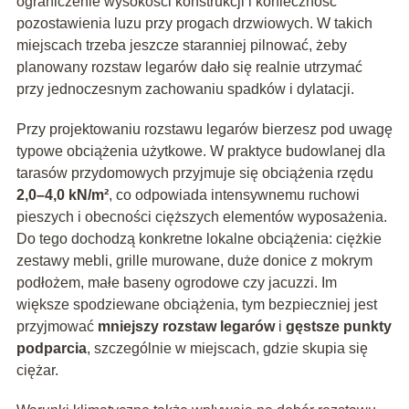
ograniczenie wysokości konstrukcji i konieczność
pozostawienia luzu przy progach drzwiowych. W takich
miejscach trzeba jeszcze staranniej pilnować, żeby
planowany rozstaw legarów dało się realnie utrzymać
przy jednoczesnym zachowaniu spadków i dylatacji.
Przy projektowaniu rozstawu legarów bierzesz pod uwagę
typowe obciążenia użytkowe. W praktyce budowlanej dla
tarasów przydomowych przyjmuje się obciążenia rzędu
2,0–4,0 kN/m²
, co odpowiada intensywnemu ruchowi
pieszych i obecności cięższych elementów wyposażenia.
Do tego dochodzą konkretne lokalne obciążenia: ciężkie
zestawy mebli, grille murowane, duże donice z mokrym
podłożem, małe baseny ogrodowe czy jacuzzi. Im
większe spodziewane obciążenia, tym bezpieczniej jest
przyjmować
mniejszy rozstaw legarów
i
gęstsze punkty
podparcia
, szczególnie w miejscach, gdzie skupia się
ciężar.