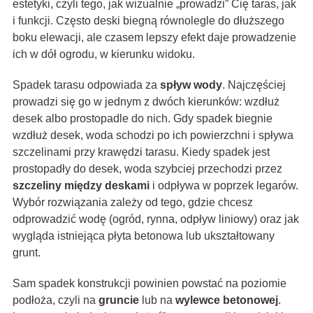
estetyki, czyli tego, jak wizualnie „prowadzi” Cię taras, jak
i funkcji. Często deski biegną równolegle do dłuższego
boku elewacji, ale czasem lepszy efekt daje prowadzenie
ich w dół ogrodu, w kierunku widoku.
Spadek tarasu odpowiada za
spływ wody
. Najczęściej
prowadzi się go w jednym z dwóch kierunków: wzdłuż
desek albo prostopadle do nich. Gdy spadek biegnie
wzdłuż desek, woda schodzi po ich powierzchni i spływa
szczelinami przy krawędzi tarasu. Kiedy spadek jest
prostopadły do desek, woda szybciej przechodzi przez
szczeliny między deskami
i odpływa w poprzek legarów.
Wybór rozwiązania zależy od tego, gdzie chcesz
odprowadzić wodę (ogród, rynna, odpływ liniowy) oraz jak
wygląda istniejąca płyta betonowa lub ukształtowany
grunt.
Sam spadek konstrukcji powinien powstać na poziomie
podłoża, czyli na
gruncie
lub na
wylewce betonowej
.