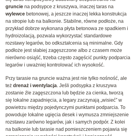
gruncie
na podsypce z kruszywa, inaczej taras na
wylewce
betonowej, a jeszcze inaczej lekka konstrukcja
na stropie lub na balkonie. Stabilne, równe podłoże, na
przykład dobrze wykonana płyta betonowa ze spadkiem i
hydroizolacją, pozwala wykorzystać standardowe
rozstawy legarów, bo odkształcenia są minimalne. Gdy
podłoże jest słabiej zagęszczone albo z czasem może
nierówno osiąść, trzeba często zagęścić punkty podparcia
legarów i uważniej kontrolować ich wysokość.
Przy tarasie na gruncie ważna jest nie tylko nośność, ale
też
drenaż i wentylacja
. Jeśli podsypka z kruszywa
zostanie źle zagęszczona lub będzie za cienka, tworzą
się lokalne zapadnięcia, a legary zaczynają „wisieć” w
powietrzu między pojedynczymi punktami podparcia. To
powoduje lokalne ugięcia desek i wymusza zmniejszenie
rozstawu zarówno legarów, jak i samych podpór. Z kolei
na balkonie lub tarasie nad pomieszczeniem pojawia się