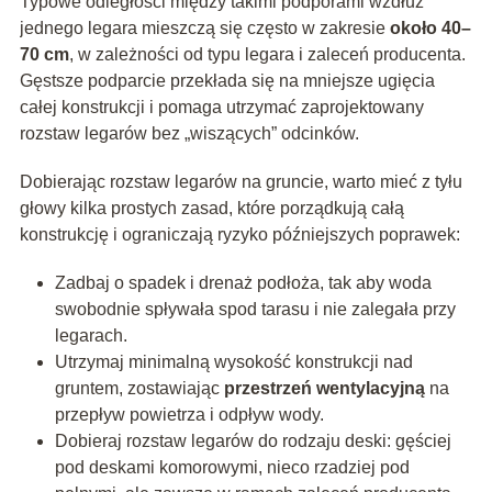
Typowe odległości między takimi podporami wzdłuż
jednego legara mieszczą się często w zakresie
około 40–
70 cm
, w zależności od typu legara i zaleceń producenta.
Gęstsze podparcie przekłada się na mniejsze ugięcia
całej konstrukcji i pomaga utrzymać zaprojektowany
rozstaw legarów bez „wiszących” odcinków.
Dobierając rozstaw legarów na gruncie, warto mieć z tyłu
głowy kilka prostych zasad, które porządkują całą
konstrukcję i ograniczają ryzyko późniejszych poprawek:
Zadbaj o spadek i drenaż podłoża, tak aby woda
swobodnie spływała spod tarasu i nie zalegała przy
legarach.
Utrzymaj minimalną wysokość konstrukcji nad
gruntem, zostawiając
przestrzeń wentylacyjną
na
przepływ powietrza i odpływ wody.
Dobieraj rozstaw legarów do rodzaju deski: gęściej
pod deskami komorowymi, nieco rzadziej pod