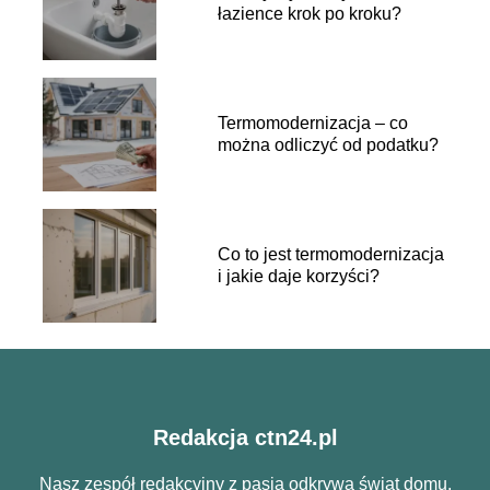
łazience krok po kroku?
Termomodernizacja – co
można odliczyć od podatku?
Co to jest termomodernizacja
i jakie daje korzyści?
Redakcja ctn24.pl
Nasz zespół redakcyjny z pasją odkrywa świat domu,