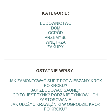
KATEGORIE:
BUDOWNICTWO
DOM
OGRÓD
PRZEMYSŁ
WNĘTRZA
ZAKUPY
OSTATNIE WPISY:
JAK ZAMONTOWAĆ SUFIT PODWIESZANY KROK
PO KROKU?
JAK ZBUDOWAĆ SAUNĘ?
CO TO JEST TYNK? RODZAJE TYNKÓW I ICH
ZASTOSOWANIE
JAK UŁOŻYĆ KRAWĘŻNIKI W OGRODZIE KROK
PO KROKU?