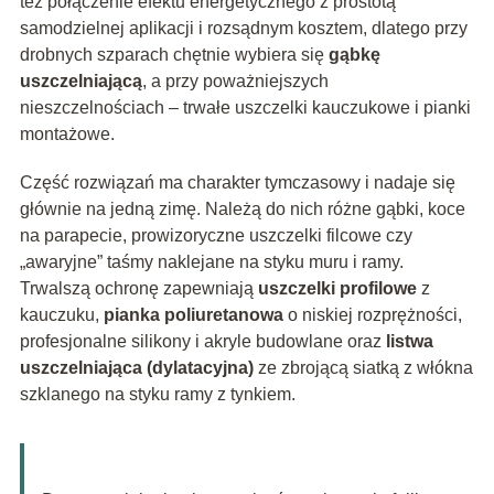
też połączenie efektu energetycznego z prostotą
samodzielnej aplikacji i rozsądnym kosztem, dlatego przy
drobnych szparach chętnie wybiera się
gąbkę
uszczelniającą
, a przy poważniejszych
nieszczelnościach – trwałe uszczelki kauczukowe i pianki
montażowe.
Część rozwiązań ma charakter tymczasowy i nadaje się
głównie na jedną zimę. Należą do nich różne gąbki, koce
na parapecie, prowizoryczne uszczelki filcowe czy
„awaryjne” taśmy naklejane na styku muru i ramy.
Trwalszą ochronę zapewniają
uszczelki profilowe
z
kauczuku,
pianka poliuretanowa
o niskiej rozprężności,
profesjonalne silikony i akryle budowlane oraz
listwa
uszczelniająca (dylatacyjna)
ze zbrojącą siatką z włókna
szklanego na styku ramy z tynkiem.