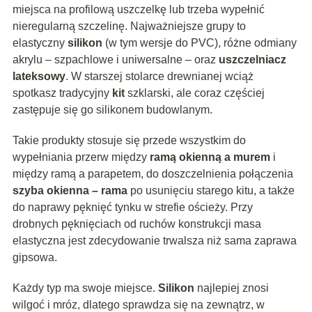
miejsca na profilową uszczelkę lub trzeba wypełnić
nieregularną szczelinę. Najważniejsze grupy to
elastyczny
silikon
(w tym wersje do PVC), różne odmiany
akrylu – szpachlowe i uniwersalne – oraz
uszczelniacz
lateksowy
. W starszej stolarce drewnianej wciąż
spotkasz tradycyjny
kit
szklarski, ale coraz częściej
zastępuje się go silikonem budowlanym.
Takie produkty stosuje się przede wszystkim do
wypełniania przerw między
ramą okienną a murem
i
między ramą a parapetem, do doszczelnienia połączenia
szyba okienna – rama
po usunięciu starego kitu, a także
do naprawy pęknięć tynku w strefie ościeży. Przy
drobnych pęknięciach od ruchów konstrukcji masa
elastyczna jest zdecydowanie trwalsza niż sama zaprawa
gipsowa.
Każdy typ ma swoje miejsce.
Silikon
najlepiej znosi
wilgoć i mróz, dlatego sprawdza się na zewnątrz, w