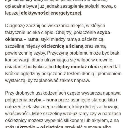
opłacalne bywa już jednak zastąpienie stolarki nową, o
lepszej
efektywności energetycznej
.
Diagnozę zacznij od wskazania miejsc, w których
faktycznie ucieka ciepło. Obejrzyj połączenie
szyba
okienna – rama
, styki między ramą a ościeżnicą,
szczelinę między
ościeżnicą a ścianą
oraz samą
powierzchnię szyby. Przyczyną problemu może być brak
konserwacji, długo utrzymująca się wilgoć w drewnie,
osiadanie budynku albo
błędny montaż okna
sprzed lat.
Krótkie oględziny połączone z testem dłonią i płomieniem
wystarczą, by zaplanować zakres napraw.
Przy drobnych uszkodzeniach często wystarcza naprawa
połączenia
szyba – rama
przez usunięcie starego kitu i
nałożenie elastycznego silikonu, który dłużej zachowuje
właściwości. Małe szczeliny wzdłuż ramy czy w narożach
ościeżnicy możesz wypełnić silikonem lub akrylem, a na
styku
skrzydło – ościeżnica
przykleić gumowe albo