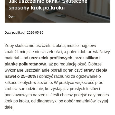
Jak uszczelnić okna? Skuteczne
sposoby krok po kroku
Dom
Data publikacji: 2026-05-30
Żeby skutecznie uszczelnić okna, musisz najpierw
znaleźć miejsce nieszczelności, a potem dobrać właściwy
materiał – od
uszczelek profilowych
, przez
silikon
i
piankę poliuretanową
, aż po regulację okuć. Dobrze
wykonane uszczelnianie potrafi ograniczyć
straty ciepła
nawet o 25–30%
i obniżyć rachunki za ogrzewanie o
kilkaset złotych w sezonie. W praktyce większość prac
zrobisz samodzielnie, korzystając z prostych testów i
podstawowych narzędzi. Jeśli chcesz przejść cały proces
krok po kroku, od diagnostyki po dobór materiałów, czytaj
dalej.