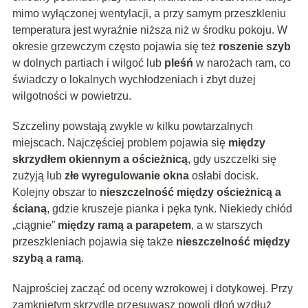
mimo wyłączonej wentylacji, a przy samym przeszkleniu
temperatura jest wyraźnie niższa niż w środku pokoju. W
okresie grzewczym często pojawia się też
roszenie szyb
w dolnych partiach i wilgoć lub
pleśń
w narożach ram, co
świadczy o lokalnych wychłodzeniach i zbyt dużej
wilgotności w powietrzu.
Szczeliny powstają zwykle w kilku powtarzalnych
miejscach. Najczęściej problem pojawia się
między
skrzydłem okiennym a ościeżnicą
, gdy uszczelki się
zużyją lub
złe wyregulowanie okna
osłabi docisk.
Kolejny obszar to
nieszczelność między ościeżnicą a
ścianą
, gdzie kruszeje pianka i pęka tynk. Niekiedy chłód
„ciągnie”
między ramą a parapetem
, a w starszych
przeszkleniach pojawia się także
nieszczelność między
szybą a ramą
.
Najprościej zacząć od oceny wzrokowej i dotykowej. Przy
zamkniętym skrzydle przesuwasz powoli dłoń wzdłuż