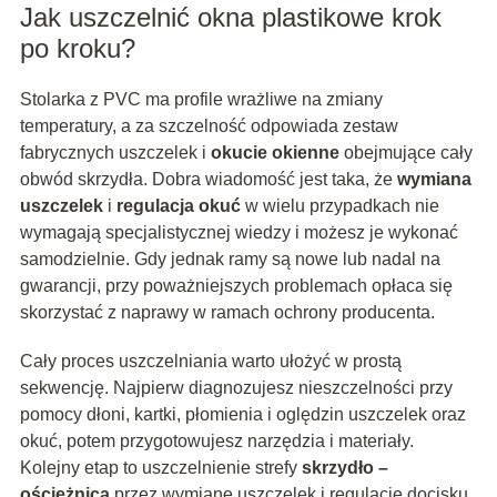
Jak uszczelnić okna plastikowe krok
po kroku?
Stolarka z PVC ma profile wrażliwe na zmiany
temperatury, a za szczelność odpowiada zestaw
fabrycznych uszczelek i
okucie okienne
obejmujące cały
obwód skrzydła. Dobra wiadomość jest taka, że
wymiana
uszczelek
i
regulacja okuć
w wielu przypadkach nie
wymagają specjalistycznej wiedzy i możesz je wykonać
samodzielnie. Gdy jednak ramy są nowe lub nadal na
gwarancji, przy poważniejszych problemach opłaca się
skorzystać z naprawy w ramach ochrony producenta.
Cały proces uszczelniania warto ułożyć w prostą
sekwencję. Najpierw diagnozujesz nieszczelności przy
pomocy dłoni, kartki, płomienia i oględzin uszczelek oraz
okuć, potem przygotowujesz narzędzia i materiały.
Kolejny etap to uszczelnienie strefy
skrzydło –
ościeżnica
przez wymianę uszczelek i regulację docisku,