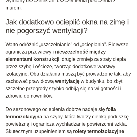
wymiany uszczelek ani uszczelnienia połączenia z
murem.
Jak dodatkowo ocieplić okna na zimę i
nie pogorszyć wentylacji?
Warto odróżnić „uszczelnianie” od „ocieplania”. Pierwsze
ogranicza przewiewy i
nieszczelność między
elementami konstrukcji
, drugie zmniejsza straty ciepła
przez szybę i ościeże, tworząc dodatkowe warstwy
izolacyjne. Oba działania muszą być prowadzone tak, aby
zachować prawidłową
wentylację
w budynku, bo zbyt
szczelne przegrody szybko odbiją się na wilgotności i
zdrowiu domowników.
Do sezonowego ocieplenia dobrze nadaje się
folia
termoizolacyjna
na szyby, która tworzy cienką poduszkę
powietrzną i ogranicza wychładzanie powierzchni szkła.
Skutecznym uzupełnieniem są
rolety termoizolacyjne