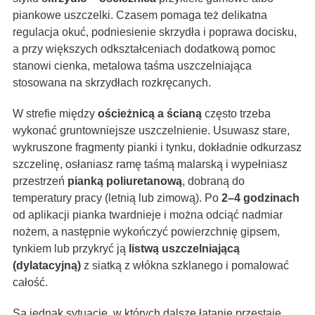
piankowe uszczelki. Czasem pomaga też delikatna
regulacja okuć, podniesienie skrzydła i poprawa docisku,
a przy większych odkształceniach dodatkową pomoc
stanowi cienka, metalowa taśma uszczelniająca
stosowana na skrzydłach rozkręcanych.
W strefie między
ościeżnicą a ścianą
często trzeba
wykonać gruntowniejsze uszczelnienie. Usuwasz stare,
wykruszone fragmenty pianki i tynku, dokładnie odkurzasz
szczelinę, osłaniasz ramę taśmą malarską i wypełniasz
przestrzeń
pianką poliuretanową
, dobraną do
temperatury pracy (letnią lub zimową). Po
2–4 godzinach
od aplikacji pianka twardnieje i można odciąć nadmiar
nożem, a następnie wykończyć powierzchnię gipsem,
tynkiem lub przykryć ją
listwą uszczelniającą
(dylatacyjną)
z siatką z włókna szklanego i pomalować
całość.
Są jednak sytuacje, w których dalsze łatanie przestaje