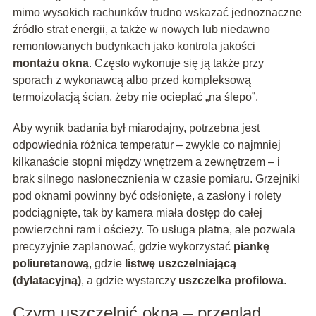
mimo wysokich rachunków trudno wskazać jednoznaczne
źródło strat energii, a także w nowych lub niedawno
remontowanych budynkach jako kontrola jakości
montażu okna
. Często wykonuje się ją także przy
sporach z wykonawcą albo przed kompleksową
termoizolacją ścian, żeby nie ocieplać „na ślepo”.
Aby wynik badania był miarodajny, potrzebna jest
odpowiednia różnica temperatur – zwykle co najmniej
kilkanaście stopni między wnętrzem a zewnętrzem – i
brak silnego nasłonecznienia w czasie pomiaru. Grzejniki
pod oknami powinny być odsłonięte, a zasłony i rolety
podciągnięte, tak by kamera miała dostęp do całej
powierzchni ram i ościeży. To usługa płatna, ale pozwala
precyzyjnie zaplanować, gdzie wykorzystać
piankę
poliuretanową
, gdzie
listwę uszczelniającą
(dylatacyjną)
, a gdzie wystarczy
uszczelka profilowa
.
Czym uszczelnić okna – przegląd