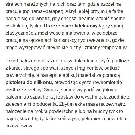
strefach narażonych na ruch oraz tam, gdzie szczelina
pracuje (np. rama–parapet). Akryl lepiej przyjmuje farbę i
nadaje się do wnętrz, gdy chcesz idealnie wtopić spoinę
w strukturę tynku.
Uszczelniacz lateksowy
łączy sporą
elastyczność z możliwością malowania, więc dobrze
pracuje na łączeniach konstrukcyjnych wewnątrz, gdzie
mogą występować niewielkie ruchy i zmiany temperatury.
Przed nałożeniem każdej masy dokładnie oczyść podłoże
z kurzu, starego spoiwa i luźnych fragmentów, odtłuść
powierzchnię, a następnie aplikuj materiał za pomocą
pistoletu do silikonu
, prowadząc dyszę równomiernie
wzdłuż szczeliny. Świeżą spoinę wygładź wilgotnym
palcem lub szpachelką i zostaw do wyschnięcia zgodnie z
zaleceniami producenta. Zbyt miękka masa na zewnątrz,
nałożenie na mokrą powierzchnię lub na brudny tynk to
najczęstsze błędy, które kończą się pękaniem i powrotem
przewiewów.