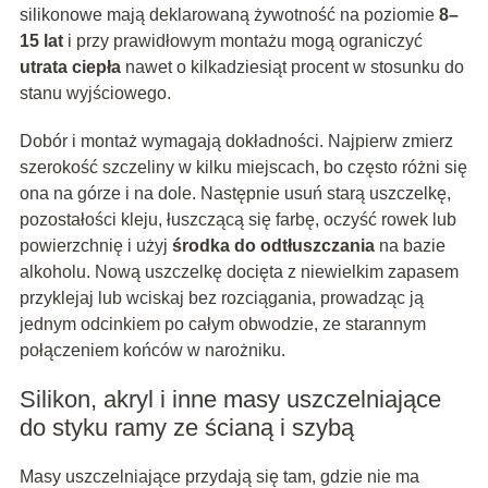
silikonowe mają deklarowaną żywotność na poziomie
8–
15 lat
i przy prawidłowym montażu mogą ograniczyć
utrata ciepła
nawet o kilkadziesiąt procent w stosunku do
stanu wyjściowego.
Dobór i montaż wymagają dokładności. Najpierw zmierz
szerokość szczeliny w kilku miejscach, bo często różni się
ona na górze i na dole. Następnie usuń starą uszczelkę,
pozostałości kleju, łuszczącą się farbę, oczyść rowek lub
powierzchnię i użyj
środka do odtłuszczania
na bazie
alkoholu. Nową uszczelkę docięta z niewielkim zapasem
przyklejaj lub wciskaj bez rozciągania, prowadząc ją
jednym odcinkiem po całym obwodzie, ze starannym
połączeniem końców w narożniku.
Silikon, akryl i inne masy uszczelniające
do styku ramy ze ścianą i szybą
Masy uszczelniające przydają się tam, gdzie nie ma