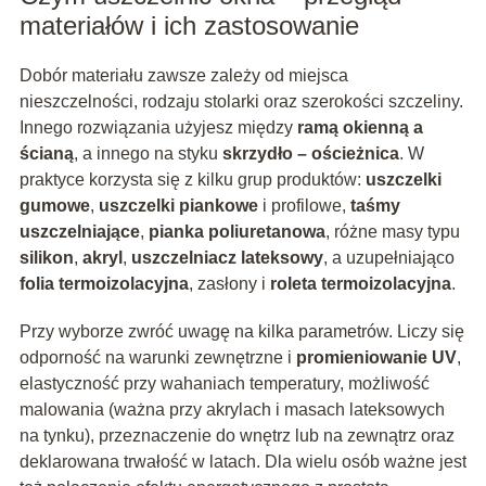
materiałów i ich zastosowanie
Dobór materiału zawsze zależy od miejsca
nieszczelności, rodzaju stolarki oraz szerokości szczeliny.
Innego rozwiązania użyjesz między
ramą okienną a
ścianą
, a innego na styku
skrzydło – ościeżnica
. W
praktyce korzysta się z kilku grup produktów:
uszczelki
gumowe
,
uszczelki piankowe
i profilowe,
taśmy
uszczelniające
,
pianka poliuretanowa
, różne masy typu
silikon
,
akryl
,
uszczelniacz lateksowy
, a uzupełniająco
folia termoizolacyjna
, zasłony i
roleta termoizolacyjna
.
Przy wyborze zwróć uwagę na kilka parametrów. Liczy się
odporność na warunki zewnętrzne i
promieniowanie UV
,
elastyczność przy wahaniach temperatury, możliwość
malowania (ważna przy akrylach i masach lateksowych
na tynku), przeznaczenie do wnętrz lub na zewnątrz oraz
deklarowana trwałość w latach. Dla wielu osób ważne jest