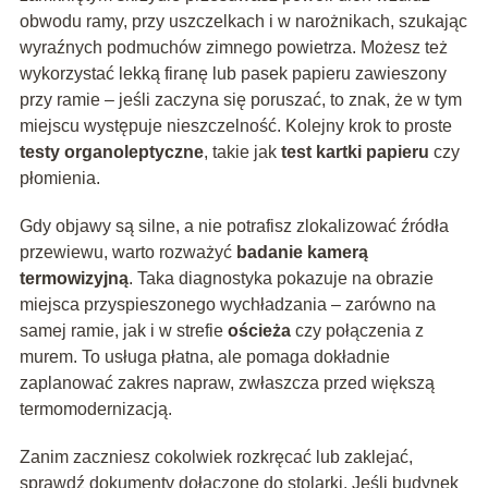
obwodu ramy, przy uszczelkach i w narożnikach, szukając
wyraźnych podmuchów zimnego powietrza. Możesz też
wykorzystać lekką firanę lub pasek papieru zawieszony
przy ramie – jeśli zaczyna się poruszać, to znak, że w tym
miejscu występuje nieszczelność. Kolejny krok to proste
testy organoleptyczne
, takie jak
test kartki papieru
czy
płomienia.
Gdy objawy są silne, a nie potrafisz zlokalizować źródła
przewiewu, warto rozważyć
badanie kamerą
termowizyjną
. Taka diagnostyka pokazuje na obrazie
miejsca przyspieszonego wychładzania – zarówno na
samej ramie, jak i w strefie
ościeża
czy połączenia z
murem. To usługa płatna, ale pomaga dokładnie
zaplanować zakres napraw, zwłaszcza przed większą
termomodernizacją.
Zanim zaczniesz cokolwiek rozkręcać lub zaklejać,
sprawdź dokumenty dołączone do stolarki. Jeśli budynek