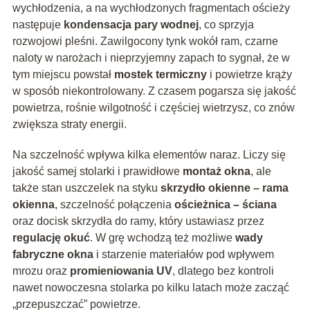
wychłodzenia, a na wychłodzonych fragmentach ościeży
następuje
kondensacja pary wodnej
, co sprzyja
rozwojowi pleśni. Zawilgocony tynk wokół ram, czarne
naloty w narożach i nieprzyjemny zapach to sygnał, że w
tym miejscu powstał
mostek termiczny
i powietrze krąży
w sposób niekontrolowany. Z czasem pogarsza się jakość
powietrza, rośnie wilgotność i częściej wietrzysz, co znów
zwiększa straty energii.
Na szczelność wpływa kilka elementów naraz. Liczy się
jakość samej stolarki i prawidłowe
montaż okna
, ale
także stan uszczelek na styku
skrzydło okienne – rama
okienna
, szczelność połączenia
ościeżnica – ściana
oraz docisk skrzydła do ramy, który ustawiasz przez
regulację okuć
. W grę wchodzą też możliwe
wady
fabryczne okna
i starzenie materiałów pod wpływem
mrozu oraz
promieniowania UV
, dlatego bez kontroli
nawet nowoczesna stolarka po kilku latach może zacząć
„przepuszczać” powietrze.