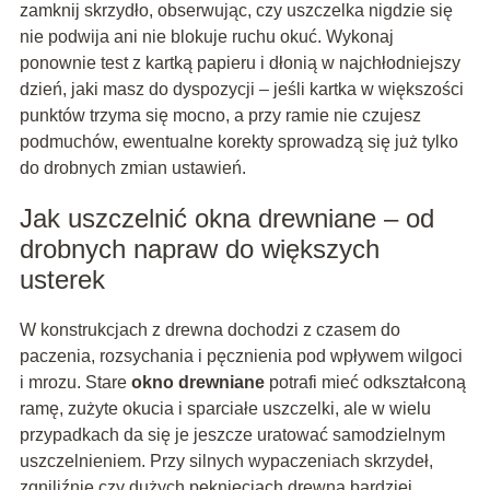
zamknij skrzydło, obserwując, czy uszczelka nigdzie się
nie podwija ani nie blokuje ruchu okuć. Wykonaj
ponownie test z kartką papieru i dłonią w najchłodniejszy
dzień, jaki masz do dyspozycji – jeśli kartka w większości
punktów trzyma się mocno, a przy ramie nie czujesz
podmuchów, ewentualne korekty sprowadzą się już tylko
do drobnych zmian ustawień.
Jak uszczelnić okna drewniane – od
drobnych napraw do większych
usterek
W konstrukcjach z drewna dochodzi z czasem do
paczenia, rozsychania i pęcznienia pod wpływem wilgoci
i mrozu. Stare
okno drewniane
potrafi mieć odkształconą
ramę, zużyte okucia i sparciałe uszczelki, ale w wielu
przypadkach da się je jeszcze uratować samodzielnym
uszczelnieniem. Przy silnych wypaczeniach skrzydeł,
zgniliźnie czy dużych pęknięciach drewna bardziej