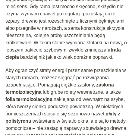
mieć sens. Gdy rama jest mocno skręcona, skrzydło nie
trzyma wymiaru i nawet po regulacji pozostają duże
szpary, drewno jest rozeschnięte z licznymi pęknięciami
albo przegniłe w narożach, a sama konstrukcja skrzydła
nieszczelna, kolejne próby uszczelniania będą
krótkotrwałe. W takim stanie wymiana stolarki na nową, o
lepszym pakiecie szybowym, zwykle zmniejsza
utrata
ciepła
bardziej niż jakiekolwiek doraźne poprawki.
Aby ograniczyć straty energii przez same przeszklenia w
starych ramach, możesz sięgnąć po rozwiązania
uzupełniające. Pomagają ciężkie zasłony,
zasłona
termoizolacyjna
lub grube rolety wewnętrzne, a także
folia termoizolacyjna
naklejana od wewnątrz na szybę,
która tworzy cienką poduszkę powietrzną. W niektórych
pomieszczeniach stosuje się sezonowo nawet
płyty z
polistyrenu
wstawiane w światło okna, ale są to metody
pomocnicze – nie zastąpią naprawy zbutwiałego drewna,