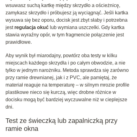
wsuwasz suchą kartkę między skrzydło a ościeżnicę,
zamykasz skrzydło i próbujesz ją wyciągnąć. Jeśli kartka
wysuwa się bez oporu, docisk jest zbyt słaby i potrzebna
jest
regulacja okuć
lub wymiana uszczelki. Gdy kartka
stawia wyraźny opór, w tym fragmencie połączenie jest
prawidłowe.
Aby wynik był miarodajny, powtórz oba testy w kilku
miejscach każdego skrzydła i po całym obwodzie, a nie
tylko w jednym narożniku. Metoda sprawdza się zarówno
przy ramie drewnianej, jak i z PVC, ale pamiętaj, że
materiał reaguje na temperaturę – w silnym mrozie profile
plastikowe nieco się kurczą, więc drobne różnice w
docisku mogą być bardziej wyczuwalne niż w cieplejsze
dni.
Test ze świeczką lub zapalniczką przy
ramie okna