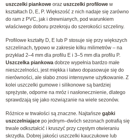
uszczelki piankowe
oraz
uszczelki profilowe
w
kształtach D, E, P. Większość z nich nadaje się zarówno
do ram z PVC, jak i drewnianych, pod warunkiem
właściwego doboru przekroju do szerokości szczeliny.
Profilowe kształty D, E lub P stosuje się przy większych
szczelinach, typowo w zakresie kilku milimetrów – na
przykład 2–4 mm dla profilu E i 3–5 mm dla profilu P.
Uszczelka piankowa
dobrze wypełnia bardzo małe
nieszczelności, jest miękka i łatwo dopasowuje się do
nierówności, ale słabo znosi intensywne użytkowanie. Z
kolei uszczelki gumowe i silikonowe są bardziej
sprężyste, odporne na mróz i nasłonecznienie, dlatego
sprawdzają się jako rozwiązanie na wiele sezonów.
Różnice w trwałości są znaczne. Najtańsze
gąbki
uszczelniające
po jednym–dwóch sezonach potrafią się
trwale odkształcić i kruszyć przy częstym otwieraniu
skrzydła. Dobrej jakości uszczelki kauczukowe lub