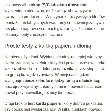
jest nowy albo
okno PVC
lub
okno drewniane
wymieniono niedawno, może wciąż obowiązywać
gwarancja producenta. W przypadku oczywistych błędów
montażu lub fabrycznych wad ramy sensowniejsza bywa
bezpłatna naprawa w ramach gwarancji niż samodzielne
eksperymenty z uszczelniaczami.
Proste testy z kartką papieru i dłonią
Najpierw użyj dłoni. Wybierz chłodny, najlepiej wietrzny
dzień, zamknij szczelnie skrzydło i powoli przesuwaj rękę
wzdłuż obwodu – od dolnego narożnika, przez słupek, aż
po górną krawędź i zawiasy. W miejscach, gdzie
występuje
nieszczelność między ramą a ościeżnicą
,
poczujesz wyraźny, chłodny strumień powietrza, czasem
nawet przy niewielkiej różnicy temperatur.
Drugi krok to
test kartki papieru
, który dobrze pokazuje,
czy docisk jest wystarczający. W kilku punktach obwodu