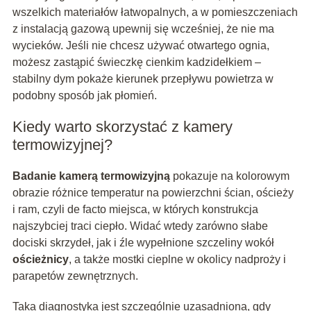
wszelkich materiałów łatwopalnych, a w pomieszczeniach
z instalacją gazową upewnij się wcześniej, że nie ma
wycieków. Jeśli nie chcesz używać otwartego ognia,
możesz zastąpić świeczkę cienkim kadzidełkiem –
stabilny dym pokaże kierunek przepływu powietrza w
podobny sposób jak płomień.
Kiedy warto skorzystać z kamery
termowizyjnej?
Badanie kamerą termowizyjną
pokazuje na kolorowym
obrazie różnice temperatur na powierzchni ścian, ościeży
i ram, czyli de facto miejsca, w których konstrukcja
najszybciej traci ciepło. Widać wtedy zarówno słabe
dociski skrzydeł, jak i źle wypełnione szczeliny wokół
ościeżnicy
, a także mostki cieplne w okolicy nadproży i
parapetów zewnętrznych.
Taka diagnostyka jest szczególnie uzasadniona, gdy