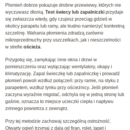
Płomień dobrze pokazuje drobne przewiewy, których nie
wyczuwasz dłonią.
Test świecy lub zapalniczki
przydaje
się zwłaszcza wtedy, gdy czujesz przeciąg gdzieś w
okolicy parapetu lub ramy, ale trudno namierzyć konkretną
szczelinę. Wahania płomienia zdradzą zarówno
mikroprzedmuchy przy uszczelkach, jak i nieszczelności
w strefie
ościeża
.
Przygotuj się, zamykając inne okna i drzwi w
pomieszczeniu oraz wyłączając wentylatory, okapy i
klimatyzację. Zapal świeczkę lub zapalniczkę i prowadź
płomień powoli wzdłuż połączeń: przy ramie, na styku z
parapetem, wzdłuż tynku przy ościeżnicy. Jeśli płomień
zaczyna wyraźnie migotać, odchyla się w jedną stronę lub
gaśnie, oznacza to miejsce ucieczki ciepła i napływu
zimnego powietrza z zewnątrz.
Przy tej metodzie zachowaj szczególną ostrożność.
Otwarty ogień trzymaj z dala od firan, rolet, tapet i