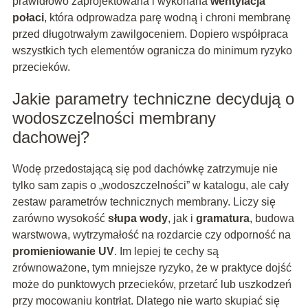
prawidłowo zaprojektowana i wykonana
wentylacja
połaci
, która odprowadza parę wodną i chroni membranę
przed długotrwałym zawilgoceniem. Dopiero współpraca
wszystkich tych elementów ogranicza do minimum ryzyko
przecieków.
Jakie parametry techniczne decydują o
wodoszczelności membrany
dachowej?
Wodę przedostającą się pod dachówkę zatrzymuje nie
tylko sam zapis o „wodoszczelności” w katalogu, ale cały
zestaw parametrów technicznych membrany. Liczy się
zarówno wysokość
słupa wody
, jak i
gramatura
, budowa
warstwowa, wytrzymałość na rozdarcie czy odporność na
promieniowanie UV
. Im lepiej te cechy są
zrównoważone, tym mniejsze ryzyko, że w praktyce dojść
może do punktowych przecieków, przetarć lub uszkodzeń
przy mocowaniu kontrłat. Dlatego nie warto skupiać się