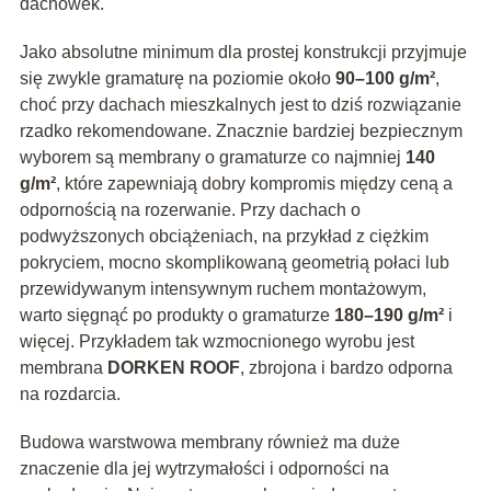
dachówek.
Jako absolutne minimum dla prostej konstrukcji przyjmuje
się zwykle gramaturę na poziomie około
90–100 g/m²
,
choć przy dachach mieszkalnych jest to dziś rozwiązanie
rzadko rekomendowane. Znacznie bardziej bezpiecznym
wyborem są membrany o gramaturze co najmniej
140
g/m²
, które zapewniają dobry kompromis między ceną a
odpornością na rozerwanie. Przy dachach o
podwyższonych obciążeniach, na przykład z ciężkim
pokryciem, mocno skomplikowaną geometrią połaci lub
przewidywanym intensywnym ruchem montażowym,
warto sięgnąć po produkty o gramaturze
180–190 g/m²
i
więcej. Przykładem tak wzmocnionego wyrobu jest
membrana
DORKEN ROOF
, zbrojona i bardzo odporna
na rozdarcia.
Budowa warstwowa membrany również ma duże
znaczenie dla jej wytrzymałości i odporności na