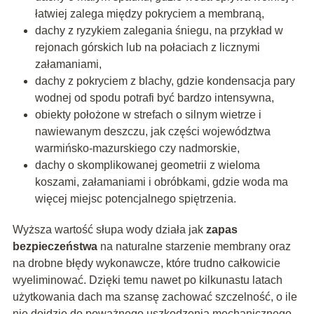
łatwiej zalega między pokryciem a membraną,
dachy z ryzykiem zalegania śniegu, na przykład w
rejonach górskich lub na połaciach z licznymi
załamaniami,
dachy z pokryciem z blachy, gdzie kondensacja pary
wodnej od spodu potrafi być bardzo intensywna,
obiekty położone w strefach o silnym wietrze i
nawiewanym deszczu, jak części województwa
warmińsko-mazurskiego czy nadmorskie,
dachy o skomplikowanej geometrii z wieloma
koszami, załamaniami i obróbkami, gdzie woda ma
więcej miejsc potencjalnego spiętrzenia.
Wyższa wartość słupa wody działa jak
zapas
bezpieczeństwa
na naturalne starzenie membrany oraz
na drobne błędy wykonawcze, które trudno całkowicie
wyeliminować. Dzięki temu nawet po kilkunastu latach
użytkowania dach ma szansę zachować szczelność, o ile
nie dojdzie do poważnego uszkodzenia mechanicznego