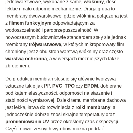
jednowarstwowe, wykonane z samej
włókniny
, dość
lekkie i mało odporne mechanicznie. Druga grupa to
membrany dwuwarstwowe, gdzie włóknina połączona jest
z
filmem funkcyjnym
odpowiadającym za
wodoszczelność i paroprzepuszczalność. W
nowoczesnym budownictwie standardem stały się jednak
membrany
trójwarstwowe
, w których mikroporowaty film
chroniony jest z obu stron warstwą włókniny oraz często
warstwą ochronną
, a w wersjach mocniejszych także
zbrojeniem.
Do produkcji membran stosuje się głównie tworzywa
sztuczne takie jak PP,
PVC
,
TPO
czy
EPDM
, dobierane
pod kątem elastyczności, odporności na starzenie i
stabilności wymiarowej. Dzięki temu membrana dachowa
jest lekka, łatwa do rozwinięcia z
rolki membrany
, a
jednocześnie dobrze znosi skrajne temperatury oraz
promieniowanie UV
przez określony czas ekspozycji.
Część nowoczesnych wyrobów można poddać