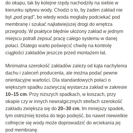
do okapu, tak by kolejne rzędy nachodziły na siebie w
kierunku spływu wody. Chodzi o to, by żaden zakład nie
był „pod prąd”, bo wtedy woda mogłaby podciekać pod
membranę i szukać najłatwiejszej drogi do wnętrza
przegrody. W praktyce błędnie ułożony zakład w jednym
miejscu potrafi zepsuć pracę całego systemu w danej
połaci. Dlatego warto poświęcić chwilę na kontrolę
ciągłości zakładów jeszcze przed montażem łat.
Minimalna szerokość zakładów zależy od kąta nachylenia
dachu i zaleceń producenta, ale można podać pewne
orientacyjne wartości. Dla standardowych połaci o
większym spadku zazwyczaj wystarcza zakład w zakresie
10–15 cm
. Przy niższych spadkach, w koszach, przy
okapie czy w innych newralgicznych strefach szerokość
zakładu zwiększa się do
20–30 cm
. Im mniejszy spadek,
tym ostrożniej trzeba do tego podejść, bo nawet niewielkie
cofnięcie się wody może doprowadzić do wciekania jej
pod membranę.