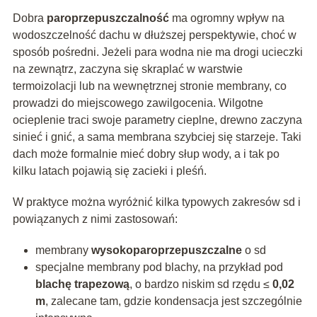
Dobra
paroprzepuszczalność
ma ogromny wpływ na
wodoszczelność dachu w dłuższej perspektywie, choć w
sposób pośredni. Jeżeli para wodna nie ma drogi ucieczki
na zewnątrz, zaczyna się skraplać w warstwie
termoizolacji lub na wewnętrznej stronie membrany, co
prowadzi do miejscowego zawilgocenia. Wilgotne
ocieplenie traci swoje parametry cieplne, drewno zaczyna
sinieć i gnić, a sama membrana szybciej się starzeje. Taki
dach może formalnie mieć dobry słup wody, a i tak po
kilku latach pojawią się zacieki i pleśń.
W praktyce można wyróżnić kilka typowych zakresów sd i
powiązanych z nimi zastosowań:
membrany
wysokoparoprzepuszczalne
o sd
specjalne membrany pod blachy, na przykład pod
blachę trapezową
, o bardzo niskim sd rzędu ≤
0,02
m
, zalecane tam, gdzie kondensacja jest szczególnie