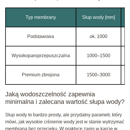
Typ membrany
Słup wody [mm]
G
Podstawowa
ok. 1000
Wysokoparoprzepuszczalna
1000–1500
Premium zbrojona
1500–3000
Jaką wodoszczelność zapewnia
minimalna i zalecana wartość słupa wody?
Słup wody to bardzo prosty, ale przydatny parametr, który
mówi, jak wysokie ciśnienie wody jest w stanie wytrzymać
membrana bez przecieku. W praktyce zapis w karcie w