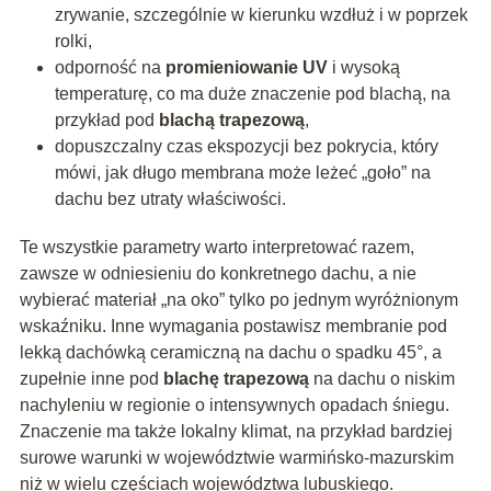
zrywanie, szczególnie w kierunku wzdłuż i w poprzek
rolki,
odporność na
promieniowanie UV
i wysoką
temperaturę, co ma duże znaczenie pod blachą, na
przykład pod
blachą trapezową
,
dopuszczalny czas ekspozycji bez pokrycia, który
mówi, jak długo membrana może leżeć „goło” na
dachu bez utraty właściwości.
Te wszystkie parametry warto interpretować razem,
zawsze w odniesieniu do konkretnego dachu, a nie
wybierać materiał „na oko” tylko po jednym wyróżnionym
wskaźniku. Inne wymagania postawisz membranie pod
lekką dachówką ceramiczną na dachu o spadku 45°, a
zupełnie inne pod
blachę trapezową
na dachu o niskim
nachyleniu w regionie o intensywnych opadach śniegu.
Znaczenie ma także lokalny klimat, na przykład bardziej
surowe warunki w województwie warmińsko-mazurskim
niż w wielu częściach województwa lubuskiego.