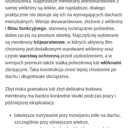
uszkodzenia. Najprostsze membrany jednowarstwowe z
samej włókniny są lekkie, ale najsłabsze, dlatego
praktycznie nie stosuje się ich na wymagających dachach
mieszkalnych. Wersje dwuwarstwowe, złożone z włókniny
i
filmu funkcyjnego
, stanowią rozwiązanie pośrednie,
dobre raczej na prostsze obiekty. Najczęściej wybierane
są membrany
trójwarstwowe
, w których aktywny film
chroniony jest dodatkowymi warstwami włókniny oraz
często
warstwą ochronną
przed uszkodzeniem, a w
wersjach premium także siatką poliestrową lub
włóknami
zbrojącymi. Taka konstrukcja znosi lepiej chodzenie po
dachu i długotrwałe obciążenia.
Zbyt niska gramatura lub zbyt delikatna budowa
membrany ma bardzo konkretne skutki podczas pracy i
późniejszej eksploatacji:
łatwiejsze rozrywanie przy rozwijaniu rolki na dachu,
szczególnie przy silniejszym wietrze,