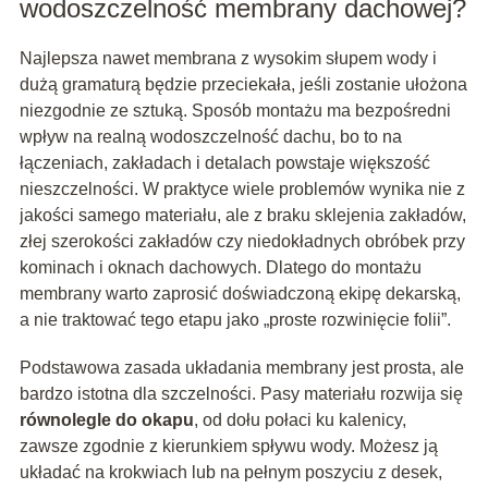
wodoszczelność membrany dachowej?
Najlepsza nawet membrana z wysokim słupem wody i
dużą gramaturą będzie przeciekała, jeśli zostanie ułożona
niezgodnie ze sztuką. Sposób montażu ma bezpośredni
wpływ na realną wodoszczelność dachu, bo to na
łączeniach, zakładach i detalach powstaje większość
nieszczelności. W praktyce wiele problemów wynika nie z
jakości samego materiału, ale z braku sklejenia zakładów,
złej szerokości zakładów czy niedokładnych obróbek przy
kominach i oknach dachowych. Dlatego do montażu
membrany warto zaprosić doświadczoną ekipę dekarską,
a nie traktować tego etapu jako „proste rozwinięcie folii”.
Podstawowa zasada układania membrany jest prosta, ale
bardzo istotna dla szczelności. Pasy materiału rozwija się
równolegle do okapu
, od dołu połaci ku kalenicy,
zawsze zgodnie z kierunkiem spływu wody. Możesz ją
układać na krokwiach lub na pełnym poszyciu z desek,