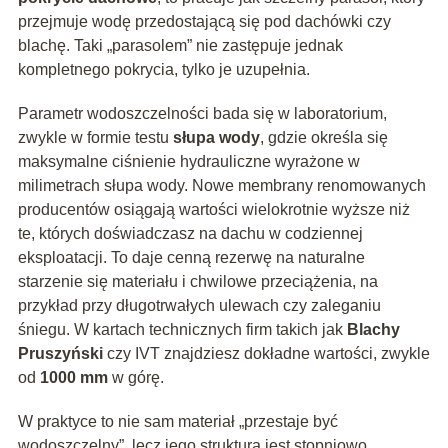
przejmuje wodę przedostającą się pod dachówki czy
blachę. Taki „parasolem” nie zastępuje jednak
kompletnego pokrycia, tylko je uzupełnia.
Parametr wodoszczelności bada się w laboratorium,
zwykle w formie testu
słupa wody
, gdzie określa się
maksymalne ciśnienie hydrauliczne wyrażone w
milimetrach słupa wody. Nowe membrany renomowanych
producentów osiągają wartości wielokrotnie wyższe niż
te, których doświadczasz na dachu w codziennej
eksploatacji. To daje cenną rezerwę na naturalne
starzenie się materiału i chwilowe przeciążenia, na
przykład przy długotrwałych ulewach czy zaleganiu
śniegu. W kartach technicznych firm takich jak
Blachy
Pruszyński
czy IVT znajdziesz dokładne wartości, zwykle
od
1000 mm
w górę.
W praktyce to nie sam materiał „przestaje być
wodoszczelny”, lecz jego struktura jest stopniowo