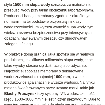
stylu
1500 mm słupa wody
oznacza, że materiał nie
przepuści wody przy takim obciążeniu laboratoryjnym.
Producenci badają membrany zgodnie z określonymi
normami i na tej podstawie przypisują im klasy
wodoszczelności. Im wyższa wartość słupa wody, tym
większa rezerwa bezpieczeństwa przy intensywnych
opadach, nawiewanym deszczu czy długotrwałym
zaleganiu śniegu.
W praktyce dolną granicą, jaką spotyka się w realnych
produktach, jest kilkaset milimetrów słupa wody, choć
takie wyroby stosuje się dziś raczej sporadycznie.
Najczęściej spotkasz membrany o deklarowanej
wodoszczelności co najmniej
1000 mm
, a wiele
produktów osiąga znacznie wyższe wartości. Na rynku
materiałów oferowanych przez uznane marki, takie jak
Blachy Pruszyński
czy systemy IVT, wodoszczelność
rzędu 1500–3000 mm nie jest niczym niezwykłym. Daje to
wyraźny zapas w stosunku do obciążeń występujących na