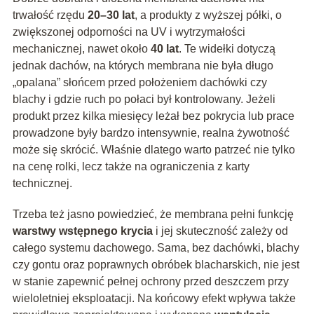
trwałość rzędu
20–30 lat
, a produkty z wyższej półki, o
zwiększonej odporności na UV i wytrzymałości
mechanicznej, nawet około
40 lat
. Te widełki dotyczą
jednak dachów, na których membrana nie była długo
„opalana” słońcem przed położeniem dachówki czy
blachy i gdzie ruch po połaci był kontrolowany. Jeżeli
produkt przez kilka miesięcy leżał bez pokrycia lub prace
prowadzone były bardzo intensywnie, realna żywotność
może się skrócić. Właśnie dlatego warto patrzeć nie tylko
na cenę rolki, lecz także na ograniczenia z karty
technicznej.
Trzeba też jasno powiedzieć, że membrana pełni funkcję
warstwy wstępnego krycia
i jej skuteczność zależy od
całego systemu dachowego. Sama, bez dachówki, blachy
czy gontu oraz poprawnych obróbek blacharskich, nie jest
w stanie zapewnić pełnej ochrony przed deszczem przy
wieloletniej eksploatacji. Na końcowy efekt wpływa także