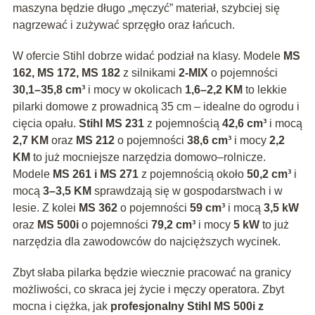
maszyna będzie długo „męczyć” materiał, szybciej się
nagrzewać i zużywać sprzęgło oraz łańcuch.
W ofercie Stihl dobrze widać podział na klasy. Modele
MS
162, MS 172, MS 182
z silnikami
2-MIX
o pojemności
30,1–35,8 cm³
i mocy w okolicach
1,6–2,2 KM
to lekkie
pilarki domowe z prowadnicą 35 cm – idealne do ogrodu i
cięcia opału.
Stihl MS 231
z pojemnością
42,6 cm³
i mocą
2,7 KM
oraz
MS 212
o pojemności
38,6 cm³
i mocy
2,2
KM
to już mocniejsze narzędzia domowo–rolnicze.
Modele
MS 261 i MS 271
z pojemnością około
50,2 cm³
i
mocą
3–3,5 KM
sprawdzają się w gospodarstwach i w
lesie. Z kolei
MS 362
o pojemności
59 cm³
i mocą
3,5 kW
oraz
MS 500i
o pojemności
79,2 cm³
i mocy
5 kW
to już
narzędzia dla zawodowców do najcięższych wycinek.
Zbyt słaba pilarka będzie wiecznie pracować na granicy
możliwości, co skraca jej życie i męczy operatora. Zbyt
mocna i ciężka, jak
profesjonalny Stihl MS 500i z