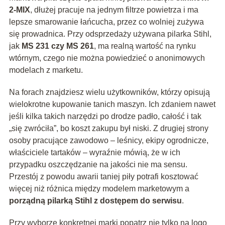
2-MIX
, dłużej pracuje na jednym filtrze powietrza i ma
lepsze smarowanie łańcucha, przez co wolniej zużywa
się prowadnica. Przy odsprzedaży używana pilarka Stihl,
jak
MS 231 czy MS 261
, ma realną wartość na rynku
wtórnym, czego nie można powiedzieć o anonimowych
modelach z marketu.
Na forach znajdziesz wielu użytkowników, którzy opisują
wielokrotne kupowanie tanich maszyn. Ich zdaniem nawet
jeśli kilka takich narzędzi po drodze padło, całość i tak
„się zwróciła”, bo koszt zakupu był niski. Z drugiej strony
osoby pracujące zawodowo – leśnicy, ekipy ogrodnicze,
właściciele tartaków – wyraźnie mówią, że w ich
przypadku oszczędzanie na jakości nie ma sensu.
Przestój z powodu awarii taniej piły potrafi kosztować
więcej niż różnica między modelem marketowym a
porządną pilarką Stihl z dostępem do serwisu
.
Przy wyborze konkretnej marki popatrz nie tylko na logo