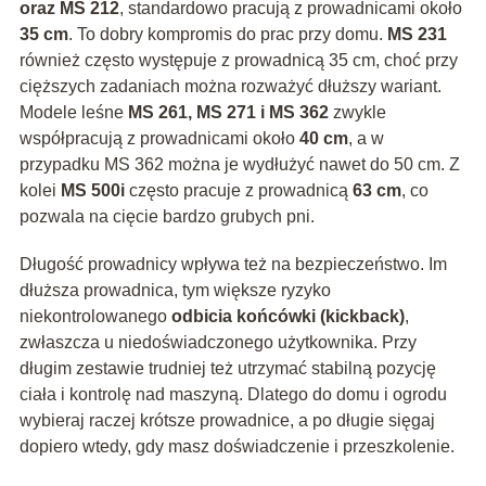
oraz MS 212
, standardowo pracują z prowadnicami około
35 cm
. To dobry kompromis do prac przy domu.
MS 231
również często występuje z prowadnicą 35 cm, choć przy
cięższych zadaniach można rozważyć dłuższy wariant.
Modele leśne
MS 261, MS 271 i MS 362
zwykle
współpracują z prowadnicami około
40 cm
, a w
przypadku MS 362 można je wydłużyć nawet do 50 cm. Z
kolei
MS 500i
często pracuje z prowadnicą
63 cm
, co
pozwala na cięcie bardzo grubych pni.
Długość prowadnicy wpływa też na bezpieczeństwo. Im
dłuższa prowadnica, tym większe ryzyko
niekontrolowanego
odbicia końcówki (kickback)
,
zwłaszcza u niedoświadczonego użytkownika. Przy
długim zestawie trudniej też utrzymać stabilną pozycję
ciała i kontrolę nad maszyną. Dlatego do domu i ogrodu
wybieraj raczej krótsze prowadnice, a po długie sięgaj
dopiero wtedy, gdy masz doświadczenie i przeszkolenie.