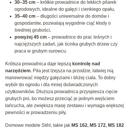
30–35 cm
– krótkie prowadnice do lekkich pilarek
ogrodowych, idealne do gałęzi i cienkiego opału,
35–40 cm
– długości uniwersalne do domów i
gospodarstw, pozwalają wygodnie ciąć kłody o
średniej grubości,
powyżej 45 cm
– prowadnice do prac leśnych i
najcięższych zadań, jak ścinka grubych drzew czy
praca w grubym surowcu.
Krótsza prowadnica daje lepszą
kontrolę nad
narzędziem
. Piła jest lżejsza na przodzie, łatwiej nią
manewrować między gałęziami i bliżej ciała. To dobry
wybór do ogrodu i dla mniej doświadczonych
użytkowników. Dłuższa prowadnica przyspiesza cięcie
grubych pni, bo możesz przeciąć je jednym wejściem
łańcucha, ale zwiększa masę zestawu i wymaga większej
pewności w prowadzeniu piły.
Domowe modele Stihl, takie jak
MS 162, MS 172, MS 182