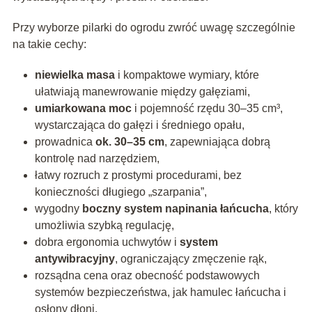
Przy wyborze pilarki do ogrodu zwróć uwagę szczególnie
na takie cechy:
niewielka masa
i kompaktowe wymiary, które
ułatwiają manewrowanie między gałęziami,
umiarkowana moc
i pojemność rzędu 30–35 cm³,
wystarczająca do gałęzi i średniego opału,
prowadnica
ok. 30–35 cm
, zapewniająca dobrą
kontrolę nad narzędziem,
łatwy rozruch z prostymi procedurami, bez
konieczności długiego „szarpania”,
wygodny
boczny system napinania łańcucha
, który
umożliwia szybką regulację,
dobra ergonomia uchwytów i
system
antywibracyjny
, ograniczający zmęczenie rąk,
rozsądna cena oraz obecność podstawowych
systemów bezpieczeństwa, jak hamulec łańcucha i
osłony dłoni.