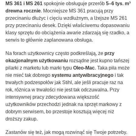
MS 361 i MS 261
spokojnie obsługuje przerób
5–6 tys. m³
drewna rocznie
. Mocniejsze MS 361 pracują przy
przecinaniu dłużyc i cięciu wzdłużnym, a lżejsze MS 261
przy przecinaniu desek. Dzięki właściwemu dopasowaniu
klasy sprzętu do obciążenia awarie zdarzają się rzadko, a
serwis to głównie zaplanowana obsługa.
Na forach użytkownicy często podkreślają, że
przy
okazjonalnym użytkowaniu
rozsądne jest kupno tańszej
pilarki z marketu lub marki typu
Oleo-Mac
. Taka piła może
nie mieć tak dobrego
systemu antywibracyjnego
i tak
trwałych podzespołów jak Stihl, ale jeśli pracuje raz na
rok, różnica w trwałości nie jest tak odczuwalna. Przy
intensywnej pracy zdecydowana większość
użytkowników przechodzi jednak na sprzęt markowy z
dobrym serwisem, bo przestoje kosztują więcej niż
droższy zakup.
Zastanów się też, jak mogą rozwinąć się Twoje potrzeby.