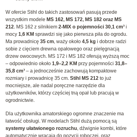
W ofercie Stihl do takich zastosowań pasują przede
wszystkim modele
MS 162, MS 172, MS 182 oraz MS
212
. MS 162 z silnikiem
2-MIX o pojemności 30,1 cm³
i
mocy
1,6 KM
sprawdzi się jako pierwsza piła do ogrodu.
Ma prowadnicę
35 cm
, waży około
4,5 kg
i dobrze radzi
sobie z cięciem drewna opałowego oraz pielęgnacją
drzew owocowych. MS 172 i MS 182 oferują wyższą moc
– odpowiednio około
1,9–2,2 KM
przy pojemności
31,8–
35,8 cm³
– a jednocześnie zachowują kompaktowe
rozmiary i prowadnicę 35 cm.
Stihl MS 212
to już
mocniejsze, ale nadal poręczne narzędzie dla
użytkowników, którzy częściej tną opał lub pracują w
ogrodnictwie.
Dla użytkownika amatorskiego ogromne znaczenie ma
łatwość obsługi. W modelach Stihl dużą pomocą są
systemy ułatwionego rozruchu
, dźwignie kombi, które
automatycznie wracają do pozycji roboczej, oraz