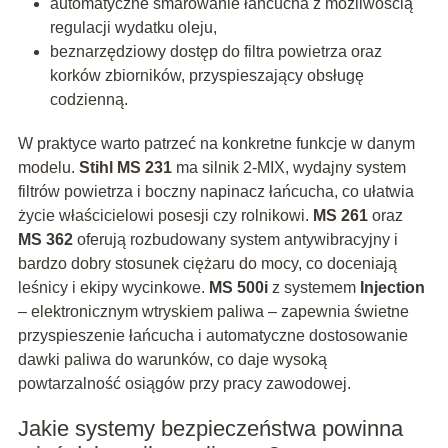
automatyczne smarowanie łańcucha z możliwością
regulacji wydatku oleju,
beznarzędziowy dostęp do filtra powietrza oraz
korków zbiorników, przyspieszający obsługę
codzienną.
W praktyce warto patrzeć na konkretne funkcje w danym
modelu.
Stihl MS 231
ma silnik 2-MIX, wydajny system
filtrów powietrza i boczny napinacz łańcucha, co ułatwia
życie właścicielowi posesji czy rolnikowi.
MS 261
oraz
MS 362
oferują rozbudowany system antywibracyjny i
bardzo dobry stosunek ciężaru do mocy, co doceniają
leśnicy i ekipy wycinkowe.
MS 500i
z systemem
Injection
– elektronicznym wtryskiem paliwa – zapewnia świetne
przyspieszenie łańcucha i automatyczne dostosowanie
dawki paliwa do warunków, co daje wysoką
powtarzalność osiągów przy pracy zawodowej.
Jakie systemy bezpieczeństwa powinna