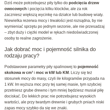
Dziś może potrzebujesz piły tylko do
podcięcia drzew
owocowych
i pocięcia kilku klocków, ale za rok
zaczniesz większą wycinkę na działce lub budowę wiaty.
Niewielka rezerwa mocy i trwałości jest rozsądna, by nie
wymieniać sprzętu po jednym sezonie, ale nie przesadzaj
– zbyt duży i ciężki model w rękach niedoświadczonej
osoby to realne zagrożenie.
Jak dobrać moc i pojemność silnika do
rodzaju pracy?
Podstawowe parametry piły spalinowej to
pojemność
skokowa w cm³
i
moc w kW lub KM
. Liczy się też
stosunek mocy do masy, czyli ile kilogramów przypada na
1 kW. Im wyższa moc przy tej samej masie, tym szybciej
przetniesz grube drewno i tym mniej będziesz musiał piłę
dociskać. Do lekkich prac nie potrzebujesz wysokich
wartości, ale przy twardym drewnie i grubych pniach niski
zapas mocy szybko da się we znaki.