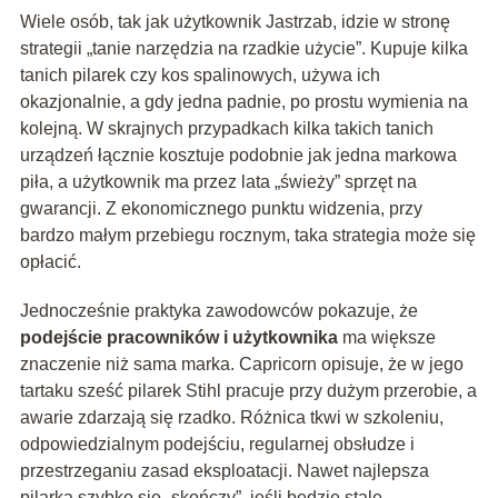
Wiele osób, tak jak użytkownik Jastrzab, idzie w stronę
strategii „tanie narzędzia na rzadkie użycie”. Kupuje kilka
tanich pilarek czy kos spalinowych, używa ich
okazjonalnie, a gdy jedna padnie, po prostu wymienia na
kolejną. W skrajnych przypadkach kilka takich tanich
urządzeń łącznie kosztuje podobnie jak jedna markowa
piła, a użytkownik ma przez lata „świeży” sprzęt na
gwarancji. Z ekonomicznego punktu widzenia, przy
bardzo małym przebiegu rocznym, taka strategia może się
opłacić.
Jednocześnie praktyka zawodowców pokazuje, że
podejście pracowników i użytkownika
ma większe
znaczenie niż sama marka. Capricorn opisuje, że w jego
tartaku sześć pilarek Stihl pracuje przy dużym przerobie, a
awarie zdarzają się rzadko. Różnica tkwi w szkoleniu,
odpowiedzialnym podejściu, regularnej obsłudze i
przestrzeganiu zasad eksploatacji. Nawet najlepsza
pilarka szybko się „skończy”, jeśli będzie stale