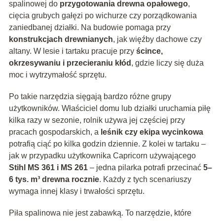
spalinowej do
przygotowania drewna opałowego
,
cięcia grubych gałęzi po wichurze czy porządkowania
zaniedbanej działki. Na budowie pomaga przy
konstrukcjach drewnianych
, jak więźby dachowe czy
altany. W lesie i tartaku pracuje przy
ścince,
okrzesywaniu i przecieraniu kłód
, gdzie liczy się duża
moc i wytrzymałość sprzętu.
Po takie narzędzia sięgają bardzo różne grupy
użytkowników. Właściciel domu lub działki uruchamia piłę
kilka razy w sezonie, rolnik używa jej częściej przy
pracach gospodarskich, a
leśnik czy ekipa wycinkowa
potrafią ciąć po kilka godzin dziennie. Z kolei w tartaku –
jak w przypadku użytkownika Capricorn używającego
Stihl MS 361 i MS 261
– jedna pilarka potrafi przecinać
5–
6 tys. m³ drewna rocznie
. Każdy z tych scenariuszy
wymaga innej klasy i trwałości sprzętu.
Piła spalinowa nie jest zabawką. To narzędzie, które