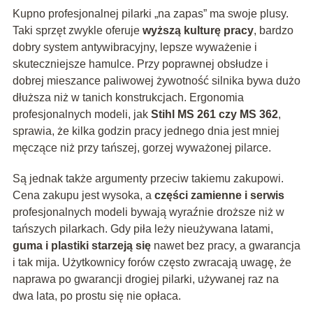
Kupno profesjonalnej pilarki „na zapas” ma swoje plusy.
Taki sprzęt zwykle oferuje
wyższą kulturę pracy
, bardzo
dobry system antywibracyjny, lepsze wyważenie i
skuteczniejsze hamulce. Przy poprawnej obsłudze i
dobrej mieszance paliwowej żywotność silnika bywa dużo
dłuższa niż w tanich konstrukcjach. Ergonomia
profesjonalnych modeli, jak
Stihl MS 261 czy MS 362
,
sprawia, że kilka godzin pracy jednego dnia jest mniej
męczące niż przy tańszej, gorzej wyważonej pilarce.
Są jednak także argumenty przeciw takiemu zakupowi.
Cena zakupu jest wysoka, a
części zamienne i serwis
profesjonalnych modeli bywają wyraźnie droższe niż w
tańszych pilarkach. Gdy piła leży nieużywana latami,
guma i plastiki starzeją się
nawet bez pracy, a gwarancja
i tak mija. Użytkownicy forów często zwracają uwagę, że
naprawa po gwarancji drogiej pilarki, używanej raz na
dwa lata, po prostu się nie opłaca.