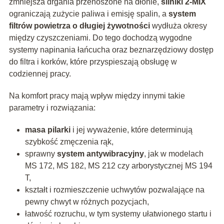
zmniejsza drgania przenoszone na dłonie,
silniki 2-MIX
ograniczają zużycie paliwa i emisję spalin, a
system
filtrów powietrza o długiej żywotności
wydłuża okresy
między czyszczeniami. Do tego dochodzą wygodne
systemy napinania łańcucha oraz beznarzędziowy dostęp
do filtra i korków, które przyspieszają obsługę w
codziennej pracy.
Na komfort pracy mają wpływ między innymi takie
parametry i rozwiązania:
masa pilarki
i jej wyważenie, które determinują
szybkość zmęczenia rąk,
sprawny
system antywibracyjny
, jak w modelach
MS 172, MS 182, MS 212 czy arborystycznej MS 194
T,
kształt i rozmieszczenie uchwytów pozwalające na
pewny chwyt w różnych pozycjach,
łatwość rozruchu, w tym systemy ułatwionego startu i