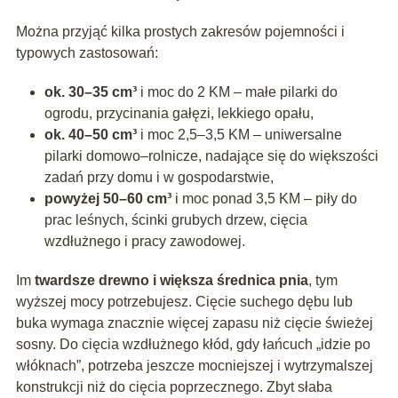
Można przyjąć kilka prostych zakresów pojemności i
typowych zastosowań:
ok. 30–35 cm³
i moc do 2 KM – małe pilarki do
ogrodu, przycinania gałęzi, lekkiego opału,
ok. 40–50 cm³
i moc 2,5–3,5 KM – uniwersalne
pilarki domowo–rolnicze, nadające się do większości
zadań przy domu i w gospodarstwie,
powyżej 50–60 cm³
i moc ponad 3,5 KM – piły do
prac leśnych, ścinki grubych drzew, cięcia
wzdłużnego i pracy zawodowej.
Im
twardsze drewno i większa średnica pnia
, tym
wyższej mocy potrzebujesz. Cięcie suchego dębu lub
buka wymaga znacznie więcej zapasu niż cięcie świeżej
sosny. Do cięcia wzdłużnego kłód, gdy łańcuch „idzie po
włóknach”, potrzeba jeszcze mocniejszej i wytrzymalszej
konstrukcji niż do cięcia poprzecznego. Zbyt słaba