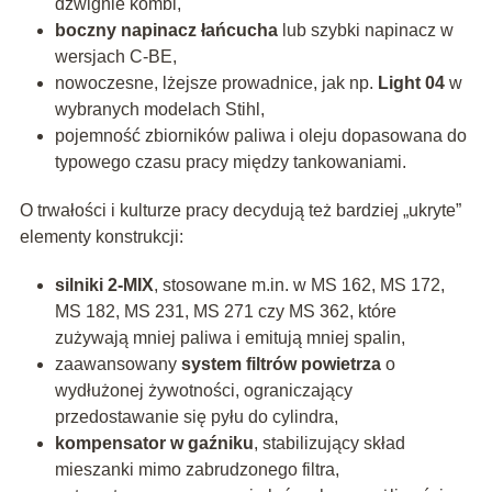
dźwignie kombi,
boczny napinacz łańcucha
lub szybki napinacz w
wersjach C-BE,
nowoczesne, lżejsze prowadnice, jak np.
Light 04
w
wybranych modelach Stihl,
pojemność zbiorników paliwa i oleju dopasowana do
typowego czasu pracy między tankowaniami.
O trwałości i kulturze pracy decydują też bardziej „ukryte”
elementy konstrukcji:
silniki 2-MIX
, stosowane m.in. w MS 162, MS 172,
MS 182, MS 231, MS 271 czy MS 362, które
zużywają mniej paliwa i emitują mniej spalin,
zaawansowany
system filtrów powietrza
o
wydłużonej żywotności, ograniczający
przedostawanie się pyłu do cylindra,
kompensator w gaźniku
, stabilizujący skład
mieszanki mimo zabrudzonego filtra,