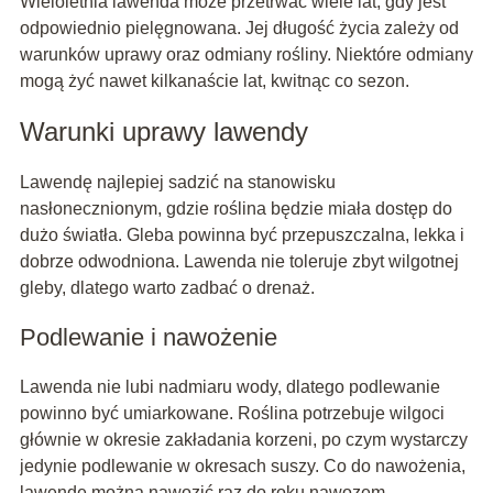
Wieloletnia lawenda może przetrwać wiele lat, gdy jest
odpowiednio pielęgnowana. Jej długość życia zależy od
warunków uprawy oraz odmiany rośliny. Niektóre odmiany
mogą żyć nawet kilkanaście lat, kwitnąc co sezon.
Warunki uprawy lawendy
Lawendę najlepiej sadzić na stanowisku
nasłonecznionym, gdzie roślina będzie miała dostęp do
dużo światła. Gleba powinna być przepuszczalna, lekka i
dobrze odwodniona. Lawenda nie toleruje zbyt wilgotnej
gleby, dlatego warto zadbać o drenaż.
Podlewanie i nawożenie
Lawenda nie lubi nadmiaru wody, dlatego podlewanie
powinno być umiarkowane. Roślina potrzebuje wilgoci
głównie w okresie zakładania korzeni, po czym wystarczy
jedynie podlewanie w okresach suszy. Co do nawożenia,
lawendę można nawozić raz do roku nawozem