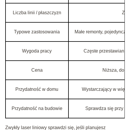
Liczba linii / płaszczyzn
Zwy
Typowe zastosowania
Małe remonty, pojedyncze ś
Wygoda pracy
Częste przestawianie 
Cena
Niższa, dobr
Przydatność w domu
Wystarczający w więks
Przydatność na budowie
Sprawdza się przy mn
Zwykły laser liniowy sprawdzi się, jeśli planujesz