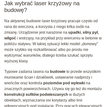
Jak wybrać laser krzyżowy na
budowę?
Na aktywnej budowie laser krzyżowy pracuje często od
rana do wieczora, a korzysta z niego kilka osób na
zmianę. Urządzenie jest narażone na
upadki, silny pył,
wilgoć
i wstrząsy, na przykład przy wierceniu w betonie w
pobliżu statywu. W takiej sytuacji lekki model „domowy”
może szybko się rozkalibrować albo po prostu nie
wytrzymać warunków, dlatego trzeba szukać sprzętu
wyższej klasy.
Typowe zadania lasera na
budowie
to przede wszystkim
murowanie ścian i działówek, ustawianie nadproży i
wieńców oraz kontrola
poziomów pod wylewki
na
znacznych powierzchniach. Używa się go też do montażu
konstrukcji sufitów podwieszanych
w dużych
obiektach, wyznaczania osi korytarzy albo linii
referencyjnych pod instalacje. Przy pracach elewacyjnych