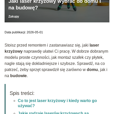
Jaki laser krzyżowy wybrać do domu i
na budowę?
Zakupy
Data publikacji: 2026-05-01
Stoisz przed remontem i zastanawiasz się, jaki
laser
krzyżowy
naprawdę ułatwi Ci pracę. W dobrze dobranym
modelu proste czynności, jak montaż szafek czy płytek,
nagle stają się dokładniejsze i szybsze. Sprawdź, na co
patrzeć, żeby sprzęt sprawdził się zarówno w
domu
, jak i
na
budowie
.
Spis treści:
Co to jest laser krzyżowy i kiedy warto go
używać?
Jakie rodzaje laserów krzyżowych są