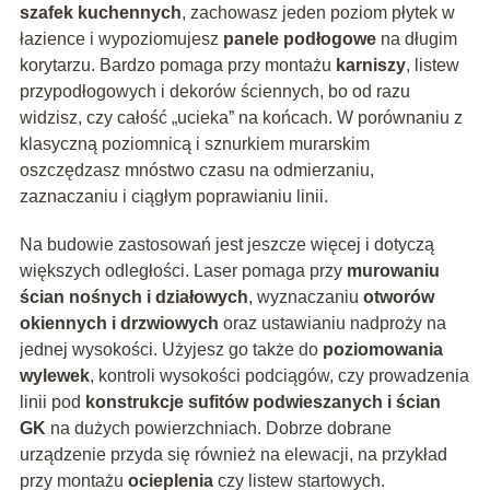
szafek kuchennych
, zachowasz jeden poziom płytek w
łazience i wypoziomujesz
panele podłogowe
na długim
korytarzu. Bardzo pomaga przy montażu
karniszy
, listew
przypodłogowych i dekorów ściennych, bo od razu
widzisz, czy całość „ucieka” na końcach. W porównaniu z
klasyczną poziomnicą i sznurkiem murarskim
oszczędzasz mnóstwo czasu na odmierzaniu,
zaznaczaniu i ciągłym poprawianiu linii.
Na budowie zastosowań jest jeszcze więcej i dotyczą
większych odległości. Laser pomaga przy
murowaniu
ścian nośnych i działowych
, wyznaczaniu
otworów
okiennych i drzwiowych
oraz ustawianiu nadproży na
jednej wysokości. Użyjesz go także do
poziomowania
wylewek
, kontroli wysokości podciągów, czy prowadzenia
linii pod
konstrukcje sufitów podwieszanych i ścian
GK
na dużych powierzchniach. Dobrze dobrane
urządzenie przyda się również na elewacji, na przykład
przy montażu
ocieplenia
czy listew startowych.