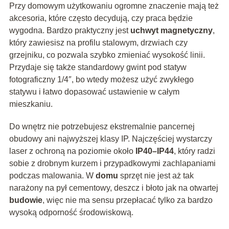
Przy domowym użytkowaniu ogromne znaczenie mają też
akcesoria, które często decydują, czy praca będzie
wygodna. Bardzo praktyczny jest
uchwyt magnetyczny
,
który zawiesisz na profilu stalowym, drzwiach czy
grzejniku, co pozwala szybko zmieniać wysokość linii.
Przydaje się także standardowy gwint pod statyw
fotograficzny 1/4″, bo wtedy możesz użyć zwykłego
statywu i łatwo dopasować ustawienie w całym
mieszkaniu.
Do wnętrz nie potrzebujesz ekstremalnie pancernej
obudowy ani najwyższej klasy IP. Najczęściej wystarczy
laser z ochroną na poziomie około
IP40–IP44
, który radzi
sobie z drobnym kurzem i przypadkowymi zachlapaniami
podczas malowania. W
domu
sprzęt nie jest aż tak
narażony na pył cementowy, deszcz i błoto jak na otwartej
budowie
, więc nie ma sensu przepłacać tylko za bardzo
wysoką odporność środowiskową.