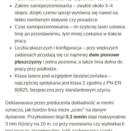
Zakres samopoziomowania – zwykle około 3–4
stopni, dzięki czemu sprzęt wyrówna się nawet na
lekko nierównym statywie czy posadzce.
Czas samopoziomowania – im szybciej laser ustawia
linię po przestawieniu, tym mniej czekania w trakcie
pracy.
Liczba płaszczyzn i konfiguracja – przy większych
zadaniach przydają się co najmniej
dwie pionowe
płaszczyzny
i jedna pozioma, a także linia dolna do
pracy przy podłodze.
Klasa lasera pod względem bezpieczeństwa –
najczęściej spotykana jest klasa 2 zgodna z PN-EN
60825, bezpieczna przy standardowym użyciu.
Deklarowana przez producenta dokładność w mm/m
oznacza, jak bardzo linia może „uciec” na danym
dystansie. Przykładowo błąd
0,3 mm/m
daje maksymalnie
3 mm różnicy na 10 m, co przy murowaniu czy wylewkach
jest jeszcze akceptowalne, jeśli zachowujesz ciągłą