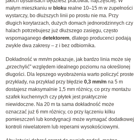
jakich dystansach będziesz pracować najczęściej. W
małym mieszkaniu w
bloku
realne 10–15 m w zupełności
wystarczy, bo dłuższych linii po prostu nie ma. Przy
długich korytarzach, dużych domach jednorodzinnych czy
halach potrzebujesz już dłuższego zasięgu, często
wspomaganego
detektorem
, dlatego producenci podają
zwykle dwa zakresy – z i bez odbiornika.
Dokładność w mm/m pokazuje, jak bardzo linia może się
„przechylić” względem idealnego poziomu na określonej
długości. Dla lepszego wyobrażenia warto policzyć proste
przykłady, na przykład przy błędzie
0,3 mm/m
na 5 m
dostajesz maksymalnie 1,5 mm różnicy, co przy montażu
szafek kuchennych czy płytek jest praktycznie
niewidoczne. Na 20 m ta sama dokładność może
oznaczać już 6 mm różnicy, co przy łączeniu kilku
pomieszczeń lub kondygnacji może wymagać dodatkowej
kontroli niwelatorem lub reperami wysokościowymi.