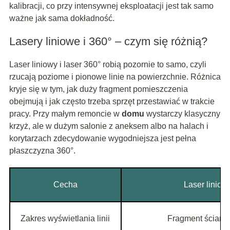
kalibracji, co przy intensywnej eksploatacji jest tak samo
ważne jak sama dokładność.
Lasery liniowe i 360° – czym się różnią?
Laser liniowy i laser 360° robią pozornie to samo, czyli
rzucają poziome i pionowe linie na powierzchnie. Różnica
kryje się w tym, jak duży fragment pomieszczenia
obejmują i jak często trzeba sprzęt przestawiać w trakcie
pracy. Przy małym remoncie w
domu
wystarczy klasyczny
krzyż, ale w dużym salonie z aneksem albo na halach i
korytarzach zdecydowanie wygodniejsza jest pełna
płaszczyzna 360°.
Cecha
Laser liniow
Zakres wyświetlania linii
Fragment ściany 