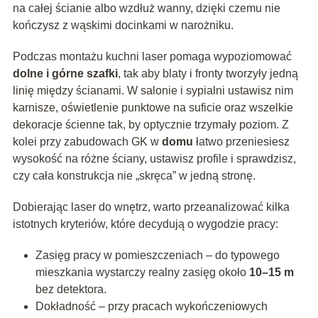
na całej ścianie albo wzdłuż wanny, dzięki czemu nie
kończysz z wąskimi docinkami w narożniku.
Podczas montażu kuchni laser pomaga wypoziomować
dolne i górne szafki
, tak aby blaty i fronty tworzyły jedną
linię między ścianami. W salonie i sypialni ustawisz nim
karnisze, oświetlenie punktowe na suficie oraz wszelkie
dekoracje ścienne tak, by optycznie trzymały poziom. Z
kolei przy zabudowach GK w
domu
łatwo przeniesiesz
wysokość na różne ściany, ustawisz profile i sprawdzisz,
czy cała konstrukcja nie „skręca” w jedną stronę.
Dobierając laser do wnętrz, warto przeanalizować kilka
istotnych kryteriów, które decydują o wygodzie pracy:
Zasięg pracy w pomieszczeniach – do typowego
mieszkania wystarczy realny zasięg około
10–15 m
bez detektora.
Dokładność – przy pracach wykończeniowych