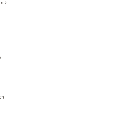
 niż
y
,
ch