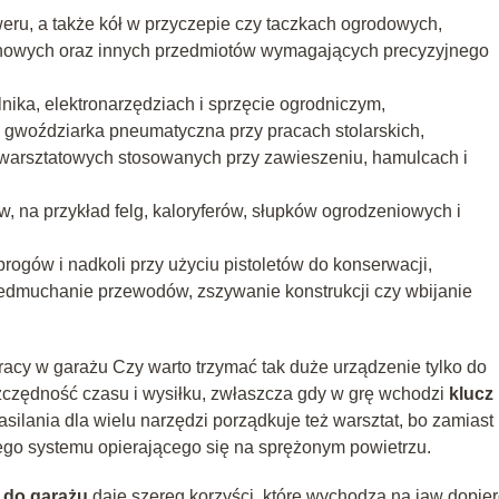
ru, a także kół w przyczepie czy taczkach ogrodowych,
nowych oraz innych przedmiotów wymagających precyzyjnego
ka, elektronarzędziach i sprzęcie ogrodniczym,
y gwoździarka pneumatyczna przy pracach stolarskich,
 warsztatowych stosowanych przy zawieszeniu, hamulcach i
 na przykład felg, kaloryferów, słupków ogrodzeniowych i
progów i nadkoli przy użyciu pistoletów do konserwacji,
edmuchanie przewodów, zszywanie konstrukcji czy wbijanie
acy w garażu Czy warto trzymać tak duże urządzenie tylko do
czędność czasu i wysiłku, zwłaszcza gdy w grę wchodzi
klucz
asilania dla wielu narzędzi porządkuje też warsztat, bo zamiast
nego systemu opierającego się na sprężonym powietrzu.
 do garażu
daje szereg korzyści, które wychodzą na jaw dopie