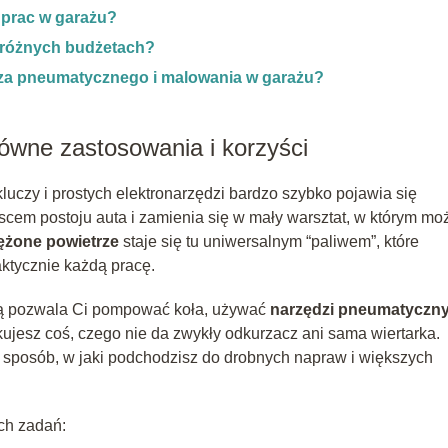
 prac w garażu?
 różnych budżetach?
cza pneumatycznego i malowania w garażu?
ówne zastosowania i korzyści
czy i prostych elektronarzędzi bardzo szybko pojawia się
jscem postoju auta i zamienia się w mały warsztat, w którym mo
ężone powietrze
staje się tu uniwersalnym “paliwem”, które
aktycznie każdą pracę.
pą pozwala Ci pompować koła, używać
narzędzi pneumatyczn
jesz coś, czego nie da zwykły odkurzacz ani sama wiertarka.
ć sposób, w jaki podchodzisz do drobnych napraw i większych
ch zadań: