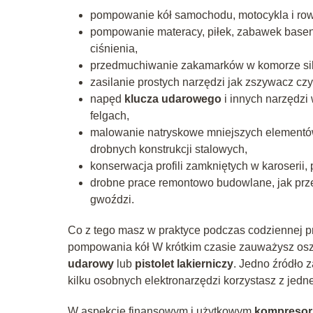
pompowanie kół samochodu, motocykla i rowe
pompowanie materacy, piłek, zabawek base
ciśnienia,
przedmuchiwanie zakamarków w komorze silni
zasilanie prostych narzędzi jak zszywacz cz
napęd
klucza udarowego
i innych narzędzi
felgach,
malowanie natryskowe mniejszych elementów,
drobnych konstrukcji stalowych,
konserwacja profili zamkniętych w karoserii, 
drobne prace remontowo budowlane, jak prz
gwoździ.
Co z tego masz w praktyce podczas codziennej pr
pompowania kół W krótkim czasie zauważysz osz
udarowy
lub
pistolet lakierniczy
. Jedno źródło z
kilku osobnych elektronarzędzi korzystasz z jed
W aspekcie finansowym i użytkowym
kompresor