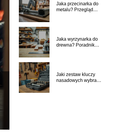
Jaka przecinarka do
metalu? Przegląd
rodzajów i
zastosowań
Jaka wyrzynarka do
drewna? Poradnik
wyboru dla
majsterkowiczów
Jaki zestaw kluczy
nasadowych wybrać
do domowego
warsztatu?