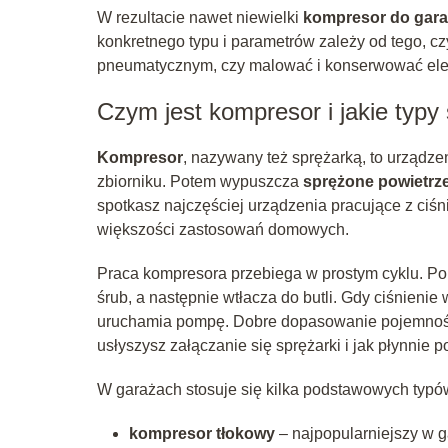
W rezultacie nawet niewielki
kompresor do gar
konkretnego typu i parametrów zależy od tego, c
pneumatycznym, czy malować i konserwować elem
Czym jest kompresor i jakie typy
Kompresor
, nazywany też sprężarką, to urządze
zbiorniku. Potem wypuszcza
sprężone powietrz
spotkasz najczęściej urządzenia pracujące z ci
większości zastosowań domowych.
Praca kompresora przebiega w prostym cyklu. Pom
śrub, a następnie wtłacza do butli. Gdy ciśnieni
uruchamia pompę. Dobre dopasowanie pojemności 
usłyszysz załączanie się sprężarki i jak płynnie po
W garażach stosuje się kilka podstawowych typów
kompresor tłokowy
– najpopularniejszy w g