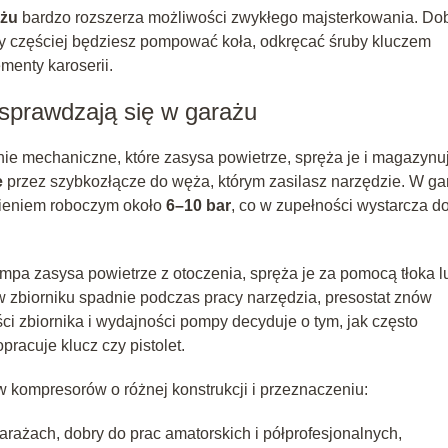
ażu
bardzo rozszerza możliwości zwykłego majsterkowania. Do
zy częściej będziesz pompować koła, odkręcać śruby kluczem
enty karoserii.
 sprawdzają się w garażu
nie mechaniczne, które zasysa powietrze, spręża je i magazynu
e
przez szybkozłącze do węża, którym zasilasz narzędzie. W ga
śnieniem roboczym około
6–10 bar
, co w zupełności wystarcza d
pa zasysa powietrze z otoczenia, spręża je za pomocą tłoka l
e w zbiorniku spadnie podczas pracy narzędzia, presostat znów
zbiornika i wydajności pompy decyduje o tym, jak często
pracuje klucz czy pistolet.
 kompresorów o różnej konstrukcji i przeznaczeniu:
arażach, dobry do prac amatorskich i półprofesjonalnych,