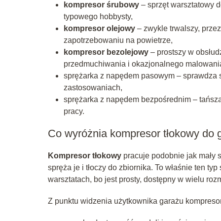
kompresor śrubowy
– sprzęt warsztatowy do
typowego hobbysty,
kompresor olejowy
– zwykle trwalszy, prze
zapotrzebowaniu na powietrze,
kompresor bezolejowy
– prostszy w obsłud
przedmuchiwania i okazjonalnego malowani
sprężarka z napędem pasowym – sprawdza się
zastosowaniach,
sprężarka z napędem bezpośrednim – tańsza i
pracy.
Co wyróżnia kompresor tłokowy do 
Kompresor tłokowy
pracuje podobnie jak mały si
spręża je i tłoczy do zbiornika. To właśnie ten t
warsztatach, bo jest prosty, dostępny w wielu ro
Z punktu widzenia użytkownika garażu kompresor