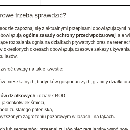
arowe trzeba sprawdzić?
odzie zapoznaj się z aktualnymi przepisami obowiązującymi 
 obowiązują
ogólne zasady ochrony przeciwpożarowej
, ale w
ce rozpalania ognia na działkach prywatnych oraz na terenac
e w określonych okresach obowiązują czasowe zakazy używania
żu lasów.
zwróć uwagę na takie kwestie:
w mieszkalnych, budynków gospodarczych, granicy działki or
ów działkowych
i działek ROD,
 jakichkolwiek śmieci,
obliżu stałego paleniska,
wyższonym zagrożeniu pożarowym w lasach i na łąkach.
ch lub segmentów, przeanalizuj również regulaminy wspólnoty 