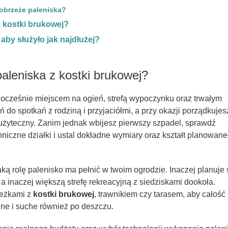
obrzeże paleniska?
z kostki brukowej?
aby służyło jak najdłużej?
aleniska z kostki brukowej?
nocześnie miejscem na ogień, strefą wypoczynku oraz trwałym
 do spotkań z rodziną i przyjaciółmi, a przy okazji porządkujes
o użyteczny. Zanim jednak wbijesz pierwszy szpadel, sprawdź
hniczne działki i ustal dokładne wymiary oraz kształt planowan
aką rolę palenisko ma pełnić w twoim ogrodzie. Inaczej planuje 
 a inaczej większą strefę rekreacyjną z siedziskami dookoła.
ieżkami z
kostki brukowej
, trawnikiem czy tarasem, aby całość
dne i suche również po deszczu.