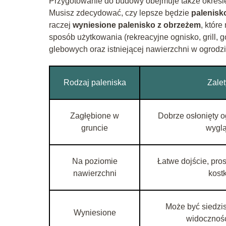
Przygotowanie do budowy obejmuje także określe
Musisz zdecydować, czy lepsze będzie
palenisk
raczej
wyniesione palenisko z obrzeżem
, któr
sposób użytkowania (rekreacyjne ognisko, grill, 
glebowych oraz istniejącej nawierzchni w ogrodzi
Rodzaj paleniska
Zalet
Zagłębione w
Dobrze osłonięty o
gruncie
wygl
Na poziomie
Łatwe dojście, pro
nawierzchni
kostk
Może być siedzi
Wyniesione
widocznoś