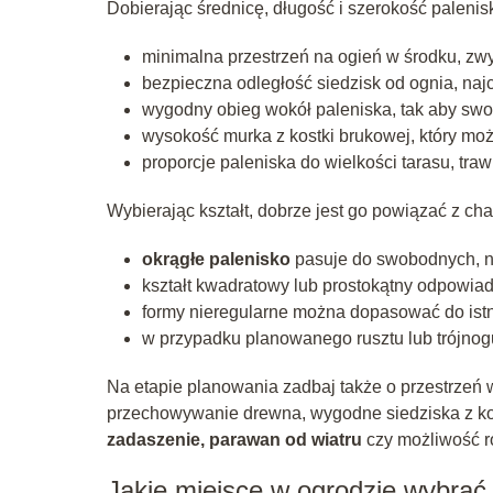
Dobierając średnicę, długość i szerokość paleni
minimalna przestrzeń na ogień w środku, zw
bezpieczna odległość siedzisk od ognia, naj
wygodny obieg wokół paleniska, tak aby swo
wysokość murka z kostki brukowej, który może
proporcje paleniska do wielkości tarasu, traw
Wybierając kształt, dobrze jest go powiązać z cha
okrągłe palenisko
pasuje do swobodnych, nat
kształt kwadratowy lub prostokątny odpowi
formy nieregularne można dopasować do istn
w przypadku planowanego rusztu lub trójnogu
Na etapie planowania zadbaj także o przestrzeń w
przechowywanie drewna, wygodne siedziska z kos
zadaszenie, parawan od wiatru
czy możliwość r
Jakie miejsce w ogrodzie wybrać 