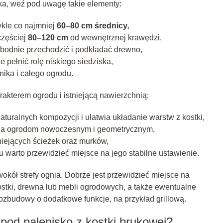
ska, weź pod uwagę takie elementy:
ykle co najmniej
60–80 cm średnicy
,
częściej
80–120 cm
od wewnętrznej krawędzi,
bodnie przechodzić i podkładać drewno,
 pełnić rolę niskiego siedziska,
nika i całego ogrodu.
rakterem ogrodu i istniejącą nawierzchnią:
uralnych kompozycji i ułatwia układanie warstw z kostki,
ada ogrodom nowoczesnym i geometrycznym,
iejących ścieżek oraz murków,
 warto przewidzieć miejsce na jego stabilne ustawienie.
okół strefy ognia. Dobrze jest przewidzieć miejsce na
tki, drewna lub mebli ogrodowych, a także ewentualne
ozbudowy o dodatkowe funkcje, na przykład grillową.
pod palenisko z kostki brukowej?