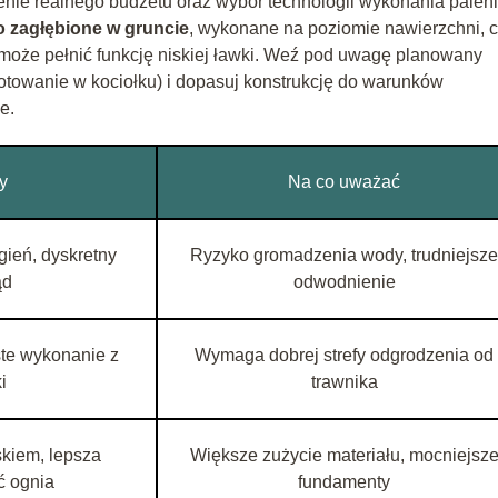
nie realnego budżetu oraz wybór technologii wykonania paleni
o zagłębione w gruncie
, wykonane na poziomie nawierzchni, 
e może pełnić funkcję niskiej ławki. Weź pod uwagę planowany
gotowanie w kociołku) i dopasuj konstrukcję do warunków
e.
y
Na co uważać
gień, dyskretny
Ryzyko gromadzenia wody, trudniejsze
ąd
odwodnienie
ste wykonanie z
Wymaga dobrej strefy odgrodzenia od
i
trawnika
skiem, lepsza
Większe zużycie materiału, mocniejsz
ć ognia
fundamenty