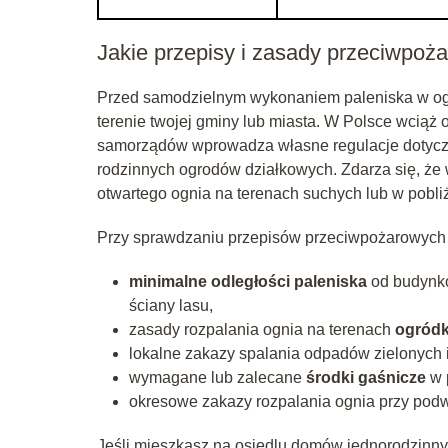
Jakie przepisy i zasady przeciwpoż
Przed samodzielnym wykonaniem paleniska w ogr
terenie twojej gminy lub miasta. W Polsce wciąż
samorządów wprowadza własne regulacje dotyczą
rodzinnych ogrodów działkowych. Zdarza się, ż
otwartego ognia na terenach suchych lub w pobli
Przy sprawdzaniu przepisów przeciwpożarowych 
minimalne odległości paleniska
od budynkó
ściany lasu,
zasady rozpalania ognia na terenach
ogródk
lokalne zakazy spalania odpadów zielonych i
wymagane lub zalecane
środki gaśnicze
w p
okresowe zakazy rozpalania ognia przy pod
Jeśli mieszkasz na osiedlu domów jednorodzinny