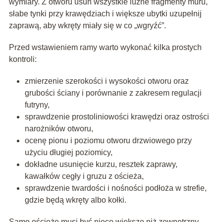
wymiary. Z otworu usuń wszystkie luźne fragmenty muru,
słabe tynki przy krawędziach i większe ubytki uzupełnij
zaprawą, aby wkręty miały się w co „wgryźć”.
Przed wstawieniem ramy warto wykonać kilka prostych
kontroli:
zmierzenie szerokości i wysokości otworu oraz
grubości ściany
i porównanie z zakresem regulacji
futryny,
sprawdzenie prostoliniowości krawędzi oraz ostrości
narożników otworu,
ocenę pionu i poziomu otworu drzwiowego przy
użyciu długiej poziomicy,
dokładne usunięcie kurzu, resztek zaprawy,
kawałków cegły i gruzu z ościeża,
sprawdzenie twardości i nośności podłoża w strefie,
gdzie będą
wkręty
albo kołki.
Samo ościeże musi być nieco większe niż zewnętrzny