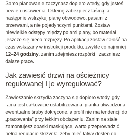
Samo pianowanie zaczynasz dopiero wtedy, gdy jesteś
pewien ustawienia. Okleinę zabezpiecz taśmą, a
następnie wstrzykuj pianę obwodowo, pasami z
przerwami, a nie pojedynczymi punktami. Zostaw
niewielkie odstępy między polami piany, bo materiał
jeszcze się nieco rozpręży. Po aplikacji zostaw całość na
czas wskazany w instrukcji produktu, zwykle co najmniej
12–24 godziny
, zanim zdejmiesz rozpórki i zaczniesz
dalsze prace.
Jak zawiesić drzwi na ościeżnicy
regulowanej i je wyregulować?
Zawieszanie skrzydła zaczyna się dopiero wtedy, gdy
rama jest całkowicie ustabilizowana: pianka utwardzona,
ewentualne śruby dokręcone, a profil nie ma tendencji do
„pracowania” przy lekkim obciążeniu. Zanim na stałe
zamontujesz opaski maskujące, warto przeprowadzić
pełną regulację skrzydła, żeby mieć łatwy dostęp do