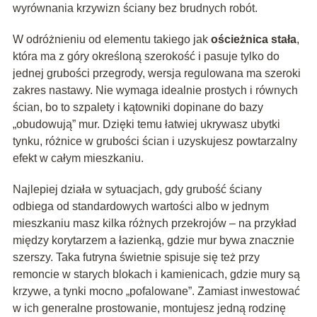
wyrównania krzywizn ściany bez brudnych robót.
W odróżnieniu od elementu takiego jak
ościeżnica stała
,
która ma z góry określoną szerokość i pasuje tylko do
jednej grubości przegrody, wersja regulowana ma szeroki
zakres nastawy. Nie wymaga idealnie prostych i równych
ścian, bo to szpalety i kątowniki dopinane do bazy
„obudowują” mur. Dzięki temu łatwiej ukrywasz ubytki
tynku, różnice w grubości ścian i uzyskujesz powtarzalny
efekt w całym mieszkaniu.
Najlepiej działa w sytuacjach, gdy grubość ściany
odbiega od standardowych wartości albo w jednym
mieszkaniu masz kilka różnych przekrojów – na przykład
między korytarzem a łazienką, gdzie mur bywa znacznie
szerszy. Taka futryna świetnie spisuje się też przy
remoncie w starych blokach i kamienicach, gdzie mury są
krzywe, a tynki mocno „pofalowane”. Zamiast inwestować
w ich generalne prostowanie, montujesz jedną rodzinę