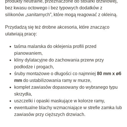
produkty neutralne, przeznaczone do stolarki drzwiowej,
bez kwasu octowego i bez typowych dodatków z
silikonów „sanitarnych”, które mogą reagować z okleiną.
Przydadzą się też drobne akcesoria, które znacząco
ułatwiają pracę:
taśma malarska do oklejenia profili przed
pianowaniem,
kliny dylatacyjne do zachowania przerw przy
podłodze i progach,
śruby montażowe o długości co najmniej
80 mm x ø6
mm
do ustabilizowania ramy w murze,
komplet
zawiasów
dopasowany do wybranego typu
skrzydła,
uszczelki i opaski maskujące w kolorze ramy,
ewentualne blachy wzmacniające w strefie zamka lub
zawiasów przy cięższych drzwiach.