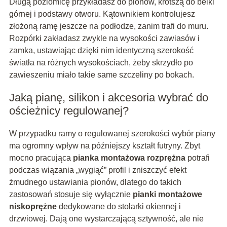
Długą poziomicę przykładasz do pionów, krótszą do belki
górnej i podstawy otworu. Kątownikiem kontrolujesz
złożoną ramę jeszcze na podłodze, zanim trafi do muru.
Rozpórki zakładasz zwykle na wysokości zawiasów i
zamka, ustawiając dzięki nim identyczną szerokość
światła na różnych wysokościach, żeby skrzydło po
zawieszeniu miało takie same szczeliny po bokach.
Jaką pianę, silikon i akcesoria wybrać do
ościeżnicy regulowanej?
W przypadku ramy o regulowanej szerokości wybór piany
ma ogromny wpływ na późniejszy kształt futryny. Zbyt
mocno pracująca
pianka montażowa rozprężna
potrafi
podczas wiązania „wygiąć” profil i zniszczyć efekt
żmudnego ustawiania pionów, dlatego do takich
zastosowań stosuje się wyłącznie
pianki montażowe
niskoprężne
dedykowane do stolarki okiennej i
drzwiowej. Dają one wystarczającą sztywność, ale nie