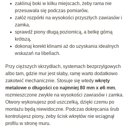
zaklinuj boki w kilku miejscach, żeby rama nie
przesuwała się podczas pomiarów,
załóż
rozpórki
na wysokości przyszłych zawiasów i
zamka,
sprawdź piony długą poziomicą, a belkę górną
krótszą,
dokonaj korekt klinami aż do uzyskania idealnych
wskazań na libellach.
Przy cięższych skrzydłach, systemach bezprzylgowych
albo tam, gdzie mur jest słaby, ramę warto dodatkowo
zakotwić mechanicznie. Stosuje się wtedy
wkręty
metalowe o długości co najmniej 80 mm x ø6 mm
,
rozmieszczone zwykle na wysokości zawiasów i zamka.
Otwory wykonujesz pod uszczelką, dzięki czemu po
montażu będą niewidoczne. Podczas dokręcania śrub
kontrolujesz piony, żeby ścisk wkrętów nie wciągnął
profilu w stronę muru.