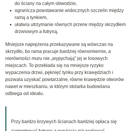
do ściany na całym obwodzie,
ogranicza powstawanie widocznych szczelin między
ramą a tynkiem,
ułatwia utrzymanie równych przerw między
skrzydłem
drzwiowym
a futryną.
Mniejsze naprężenia przekazywane są wówczas na
skrzydło, bo rama pracuje bardziej równomiernie, a
nierówności muru nie „wypychają” jej w losowych
miejscach. To przekłada się na mniejsze ryzyko
wypaczenia drzwi, pęknięć tynku przy krawędziach i
pozwala uzyskać powtarzalne, równe krawędzie otworów
nawet w mieszkaniu, w którym stolarka budowlana
odbiega od ideału.
Przy bardzo krzywych ścianach bardziej opłaca się
zamontować futrynę z regulacją niż wydawać