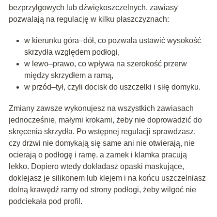
bezprzylgowych lub dźwiękoszczelnych,
zawiasy
pozwalają na regulację w kilku płaszczyznach:
w kierunku góra–dół, co pozwala ustawić wysokość
skrzydła względem podłogi,
w lewo–prawo, co wpływa na szerokość przerw
między skrzydłem a ramą,
w przód–tył, czyli docisk do uszczelki i siłę domyku.
Zmiany zawsze wykonujesz na wszystkich zawiasach
jednocześnie, małymi krokami, żeby nie doprowadzić do
skręcenia skrzydła. Po wstępnej regulacji sprawdzasz,
czy drzwi nie domykają się same ani nie otwierają, nie
ocierają o podłogę i ramę, a zamek i klamka pracują
lekko. Dopiero wtedy dokładasz opaski maskujące,
doklejasz je silikonem lub klejem i na końcu uszczelniasz
dolną krawędź ramy od strony podłogi, żeby wilgoć nie
podciekała pod profil.