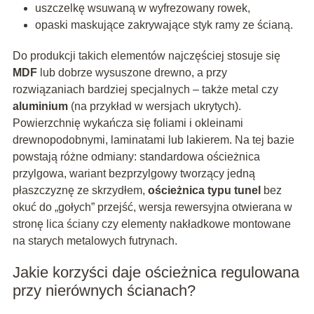
uszczelkę wsuwaną w wyfrezowany rowek,
opaski maskujące zakrywające styk ramy ze ścianą.
Do produkcji takich elementów najczęściej stosuje się
MDF
lub dobrze wysuszone drewno, a przy
rozwiązaniach bardziej specjalnych – także metal czy
aluminium
(na przykład w wersjach ukrytych).
Powierzchnię wykańcza się foliami i okleinami
drewnopodobnymi, laminatami lub lakierem. Na tej bazie
powstają różne odmiany: standardowa ościeżnica
przylgowa, wariant bezprzylgowy tworzący jedną
płaszczyznę ze skrzydłem,
ościeżnica typu tunel
bez
okuć do „gołych” przejść, wersja rewersyjna otwierana w
stronę lica ściany czy elementy nakładkowe montowane
na starych metalowych futrynach.
Jakie korzyści daje ościeżnica regulowana
przy nierównych ścianach?