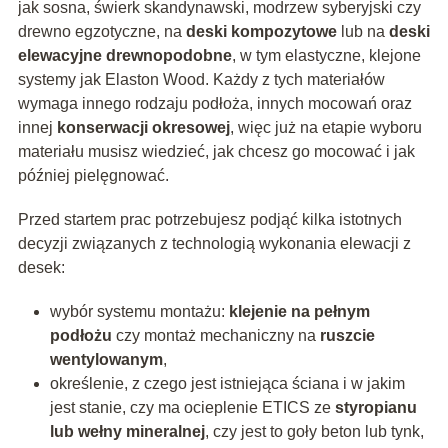
jak sosna, świerk skandynawski, modrzew syberyjski czy
drewno egzotyczne, na
deski kompozytowe
lub na
deski
elewacyjne drewnopodobne
, w tym elastyczne, klejone
systemy jak Elaston Wood. Każdy z tych materiałów
wymaga innego rodzaju podłoża, innych mocowań oraz
innej
konserwacji okresowej
, więc już na etapie wyboru
materiału musisz wiedzieć, jak chcesz go mocować i jak
później pielęgnować.
Przed startem prac potrzebujesz podjąć kilka istotnych
decyzji związanych z technologią wykonania elewacji z
desek:
wybór systemu montażu:
klejenie na pełnym
podłożu
czy montaż mechaniczny na
ruszcie
wentylowanym
,
określenie, z czego jest istniejąca ściana i w jakim
jest stanie, czy ma ocieplenie ETICS ze
styropianu
lub wełny mineralnej
, czy jest to goły beton lub tynk,