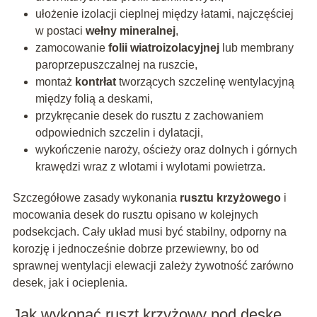
ułożenie izolacji cieplnej między łatami, najczęściej
w postaci
wełny mineralnej
,
zamocowanie
folii wiatroizolacyjnej
lub membrany
paroprzepuszczalnej na ruszcie,
montaż
kontrłat
tworzących szczelinę wentylacyjną
między folią a deskami,
przykręcanie desek do rusztu z zachowaniem
odpowiednich szczelin i dylatacji,
wykończenie naroży, ościeży oraz dolnych i górnych
krawędzi wraz z wlotami i wylotami powietrza.
Szczegółowe zasady wykonania
rusztu krzyżowego
i
mocowania desek do rusztu opisano w kolejnych
podsekcjach. Cały układ musi być stabilny, odporny na
korozję i jednocześnie dobrze przewiewny, bo od
sprawnej wentylacji elewacji zależy żywotność zarówno
desek, jak i ocieplenia.
Jak wykonać ruszt krzyżowy pod deskę