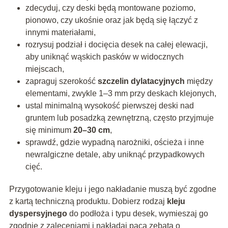
zdecyduj, czy deski będą montowane poziomo,
pionowo, czy ukośnie oraz jak będą się łączyć z
innymi materiałami,
rozrysuj podział i docięcia desek na całej elewacji,
aby uniknąć wąskich pasków w widocznych
miejscach,
zapraguj szerokość
szczelin dylatacyjnych
między
elementami, zwykle 1–3 mm przy deskach klejonych,
ustal minimalną wysokość pierwszej deski nad
gruntem lub posadzką zewnętrzną, często przyjmuje
się minimum
20–30 cm
,
sprawdź, gdzie wypadną narożniki, ościeża i inne
newralgiczne detale, aby uniknąć przypadkowych
cięć.
Przygotowanie kleju i jego nakładanie muszą być zgodne
z kartą techniczną produktu. Dobierz rodzaj
kleju
dyspersyjnego
do podłoża i typu desek, wymieszaj go
zgodnie z zaleceniami i nakładaj pacą zębatą o