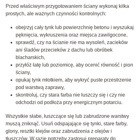
Przed właściwym przygotowaniem ściany wykonaj kilka
prostych, ale ważnych czynności kontrolnych:
obejrzyj cały tynk lub powierzchnię betonu i wyszukaj
pęknięcia, wykruszenia oraz miejsca zawilgocone,
sprawdź, czy na ścianie nie ma wysoleń, zacieków
ani śladów przecieków z dachu lub obróbek
blacharskich,
przyłóż łatę lub poziomicę, aby ocenić równość i pion
ściany,
opukaj tynk młotkiem, aby wykryć puste przestrzenie
pod warstwą zaprawy,
skontroluj, czy stara farba nie łuszczy się i czy nie
odchodzi od podłoża przy energicznym potarciu.
Wszystkie słabe, łuszczące się lub zabrudzone warstwy
muszą zniknąć. Usuń odspajające się tynki, stare farby,
glony, resztki klejów oraz zabrudzenia z olejów i
tłuszczów. W razie potrzeby zastosuj preparaty do