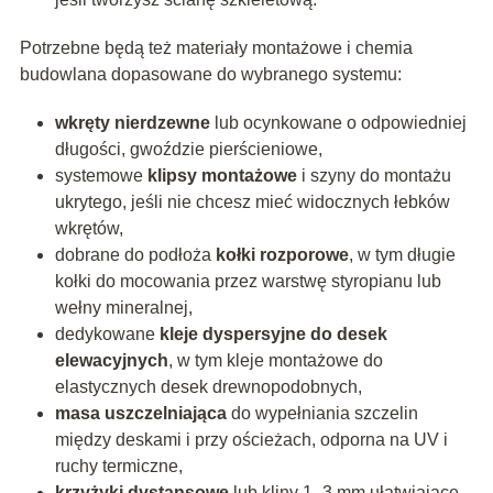
Potrzebne będą też materiały montażowe i chemia
budowlana dopasowane do wybranego systemu:
wkręty nierdzewne
lub ocynkowane o odpowiedniej
długości, gwoździe pierścieniowe,
systemowe
klipsy montażowe
i szyny do montażu
ukrytego, jeśli nie chcesz mieć widocznych łebków
wkrętów,
dobrane do podłoża
kołki rozporowe
, w tym długie
kołki do mocowania przez warstwę styropianu lub
wełny mineralnej,
dedykowane
kleje dyspersyjne do desek
elewacyjnych
, w tym kleje montażowe do
elastycznych desek drewnopodobnych,
masa uszczelniająca
do wypełniania szczelin
między deskami i przy ościeżach, odporna na UV i
ruchy termiczne,
krzyżyki dystansowe
lub kliny 1–3 mm ułatwiające