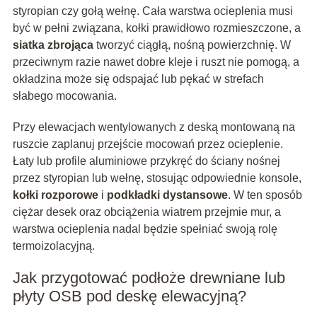
styropian czy gołą wełnę. Cała warstwa ocieplenia musi
być w pełni związana, kołki prawidłowo rozmieszczone, a
siatka zbrojąca
tworzyć ciągłą, nośną powierzchnię. W
przeciwnym razie nawet dobre kleje i ruszt nie pomogą, a
okładzina może się odspajać lub pękać w strefach
słabego mocowania.
Przy elewacjach wentylowanych z deską montowaną na
ruszcie zaplanuj przejście mocowań przez ocieplenie.
Łaty lub profile aluminiowe przykręć do ściany nośnej
przez styropian lub wełnę, stosując odpowiednie konsole,
kołki rozporowe
i
podkładki dystansowe
. W ten sposób
ciężar desek oraz obciążenia wiatrem przejmie mur, a
warstwa ocieplenia nadal będzie spełniać swoją rolę
termoizolacyjną.
Jak przygotować podłoże drewniane lub
płyty OSB pod deskę elewacyjną?