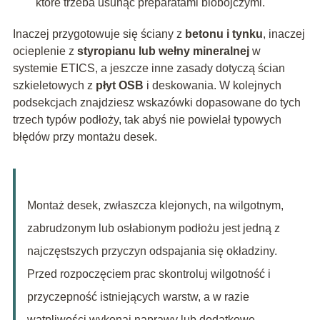
które trzeba usunąć preparatami biobójczymi.
Inaczej przygotowuje się ściany z
betonu i tynku
, inaczej
ocieplenie z
styropianu lub wełny mineralnej
w
systemie ETICS, a jeszcze inne zasady dotyczą ścian
szkieletowych z
płyt OSB
i deskowania. W kolejnych
podsekcjach znajdziesz wskazówki dopasowane do tych
trzech typów podłoży, tak abyś nie powielał typowych
błędów przy montażu desek.
Montaż desek, zwłaszcza klejonych, na wilgotnym,
zabrudzonym lub osłabionym podłożu jest jedną z
najczęstszych przyczyn odspajania się okładziny.
Przed rozpoczęciem prac skontroluj wilgotność i
przyczepność istniejących warstw, a w razie
wątpliwości wykonaj naprawy lub dodatkowe