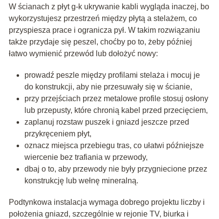
W ścianach z płyt g-k ukrywanie kabli wygląda inaczej, bo
wykorzystujesz przestrzeń między płytą a stelażem, co
przyspiesza prace i ogranicza pył. W takim rozwiązaniu
także przydaje się peszel, choćby po to, żeby później
łatwo wymienić przewód lub dołożyć nowy:
prowadź peszle między profilami stelaża i mocuj je
do konstrukcji, aby nie przesuwały się w ścianie,
przy przejściach przez metalowe profile stosuj osłony
lub przepusty, które chronią kabel przed przecięciem,
zaplanuj rozstaw puszek i gniazd jeszcze przed
przykręceniem płyt,
oznacz miejsca przebiegu tras, co ułatwi późniejsze
wiercenie bez trafiania w przewody,
dbaj o to, aby przewody nie były przygniecione przez
konstrukcję lub wełnę mineralną.
Podtynkowa instalacja wymaga dobrego projektu liczby i
położenia gniazd, szczególnie w rejonie TV, biurka i