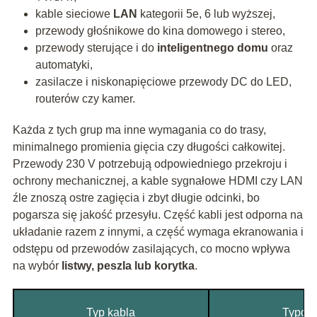
kable sieciowe
LAN
kategorii 5e, 6 lub wyższej,
przewody głośnikowe do kina domowego i stereo,
przewody sterujące i do
inteligentnego domu
oraz
automatyki,
zasilacze i niskonapięciowe przewody DC do LED,
routerów czy kamer.
Każda z tych grup ma inne wymagania co do trasy,
minimalnego promienia gięcia czy długości całkowitej.
Przewody 230 V potrzebują odpowiedniego przekroju i
ochrony mechanicznej, a kable sygnałowe HDMI czy LAN
źle znoszą ostre zagięcia i zbyt długie odcinki, bo
pogarsza się jakość przesyłu. Część kabli jest odporna na
układanie razem z innymi, a część wymaga ekranowania i
odstępu od przewodów zasilających, co mocno wpływa
na wybór
listwy, peszla lub korytka
.
Typ kabla
Typow