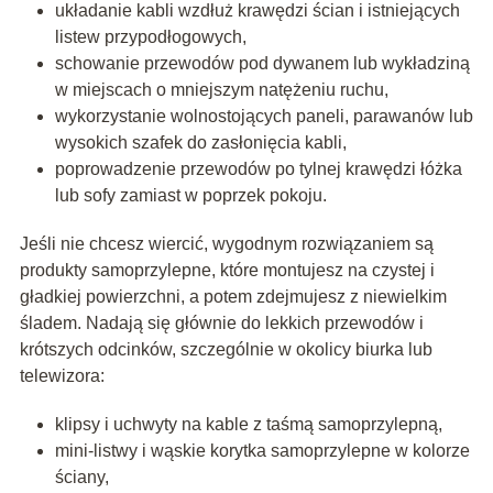
układanie kabli wzdłuż krawędzi ścian i istniejących
listew przypodłogowych,
schowanie przewodów pod dywanem lub wykładziną
w miejscach o mniejszym natężeniu ruchu,
wykorzystanie wolnostojących paneli, parawanów lub
wysokich szafek do zasłonięcia kabli,
poprowadzenie przewodów po tylnej krawędzi łóżka
lub sofy zamiast w poprzek pokoju.
Jeśli nie chcesz wiercić, wygodnym rozwiązaniem są
produkty samoprzylepne, które montujesz na czystej i
gładkiej powierzchni, a potem zdejmujesz z niewielkim
śladem. Nadają się głównie do lekkich przewodów i
krótszych odcinków, szczególnie w okolicy biurka lub
telewizora:
klipsy i uchwyty na kable z taśmą samoprzylepną,
mini-listwy i wąskie korytka samoprzylepne w kolorze
ściany,