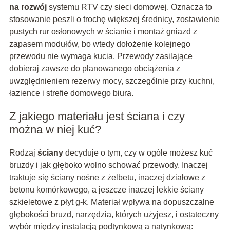
na rozwój
systemu RTV czy sieci domowej. Oznacza to
stosowanie peszli o trochę większej średnicy, zostawienie
pustych rur osłonowych w ścianie i montaż gniazd z
zapasem modułów, bo wtedy dołożenie kolejnego
przewodu nie wymaga kucia. Przewody zasilające
dobieraj zawsze do planowanego obciążenia z
uwzględnieniem rezerwy mocy, szczególnie przy kuchni,
łazience i strefie domowego biura.
Z jakiego materiału jest ściana i czy
można w niej kuć?
Rodzaj
ściany
decyduje o tym, czy w ogóle możesz kuć
bruzdy i jak głęboko wolno schować przewody. Inaczej
traktuje się ściany nośne z żelbetu, inaczej działowe z
betonu komórkowego, a jeszcze inaczej lekkie ściany
szkieletowe z płyt g-k. Materiał wpływa na dopuszczalne
głębokości bruzd, narzędzia, których użyjesz, i ostateczny
wybór między instalacją podtynkową a natynkową: