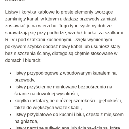
Listwy i korytka kablowe to proste elementy tworzące
zamknięty kanał, w którym układasz przewody zamiast
zostawiać je na wierzchu. Tego typu systemy dobrze
sprawdzają się przy podłodze, wzdłuż biurka, za szafkami
RTV i pod szafkami kuchennymi. Dzięki wymiennym
pokrywom szybko dodasz nowy kabel lub usuniesz stary
bez niszczenia ściany, dlatego są chętnie stosowane w
domach i biurach:
listwy przypodłogowe z wbudowanym kanałem na
przewody,
listwy przyścienne montowane bezpośrednio na
ścianie na dowolnej wysokości,
korytka instalacyjne o różnej szerokości i głębokości,
także do większych wiązek kabli,
listwy przyblatowe do kuchni i biur, często z miejscem
na gniazda,
listwy narożne sufit–ściana lub ściana–ściana, które