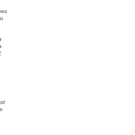
sowa
ki
y
a
ć
od
em