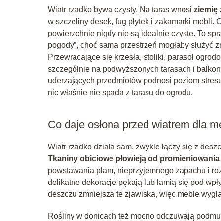
Wiatr rzadko bywa czysty. Na taras wnosi
ziemię z
w szczeliny desek, fug płytek i zakamarki mebli. 
powierzchnie nigdy nie są idealnie czyste. To spr
pogody”, choć sama przestrzeń mogłaby służyć zn
Przewracające się krzesła, stoliki, parasol ogrod
szczególnie na podwyższonych tarasach i balkon
uderzających przedmiotów podnosi poziom stresu
nic właśnie nie spada z tarasu do ogrodu.
Co daje osłona przed wiatrem dla meb
Wiatr rzadko działa sam, zwykle łączy się z des
Tkaniny obiciowe płowieją od promieniowani
powstawania plam, nieprzyjemnego zapachu i roz
delikatne dekoracje pękają lub łamią się pod wpł
deszczu zmniejsza te zjawiska, więc meble wyglą
Rośliny w donicach też mocno odczuwają podmu