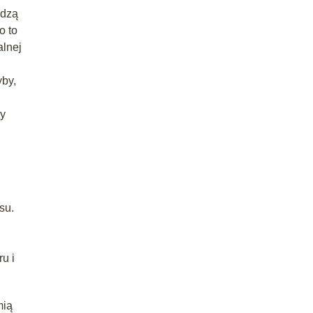
odzą
o to
alnej
yby,
zy
su.
u i
mią