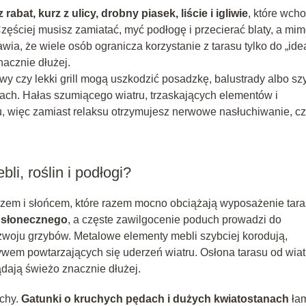
 rabat, kurz z ulicy, drobny piasek, liście i igliwie
, które wch
Częściej musisz zamiatać, myć podłogę i przecierać blaty, a mim
awia, że wiele osób ogranicza korzystanie z tarasu tylko do „ide
acznie dłużej.
owy czy lekki grill mogą uszkodzić posadzkę, balustrady albo sz
ach. Hałas szumiącego wiatru, trzaskających elementów i
, więc zamiast relaksu otrzymujesz nerwowe nasłuchiwanie, c
li, roślin i podłogi?
zczem i słońcem, które razem mocno obciążają wyposażenie tara
a słonecznego
, a częste zawilgocenie poduch prowadzi do
woju grzybów. Metalowe elementy mebli szybciej korodują,
ywem powtarzających się uderzeń wiatru. Osłona tarasu od wiatr
dają świeżo znacznie dłużej.
chy.
Gatunki o kruchych pędach i dużych kwiatostanach
ła