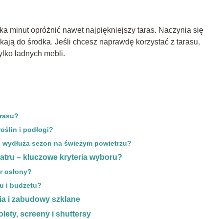
ka minut opróżnić nawet najpiękniejszy taras. Naczynia się
ają do środka. Jeśli chcesz naprawdę korzystać z tarasu,
ylko ładnych mebli.
arasu?
oślin i podłogi?
i wydłuża sezon na świeżym powietrzu?
atru – kluczowe kryteria wyboru?
r osłony?
u i budżetu?
ia i zabudowy szklane
lety, screeny i shuttersy