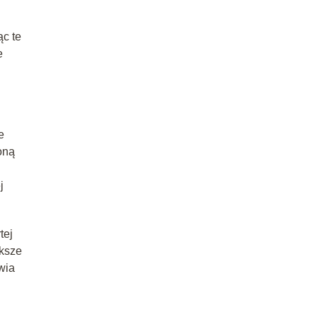
ąc te
e
e
oną
j
tej
ększe
wia