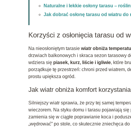
Naturalne i lekkie osłony tarasu – rośli
Jak dobrać osłonę tarasu od wiatru do
Korzyści z osłonięcia tarasu od w
Na nieosłoniętym tarasie
wiatr obniża temperat
drzwiach balkonowych i skraca sezon tarasowy do
wdziera się
piasek, kurz, liście i igliwie
, które b
porządkuje tę przestrzeń: chroni przed wiatrem,
prostu upiększa ogród.
Jak wiatr obniża komfort korzystania
Silniejszy wiatr sprawia, że przy tej samej temp
wieczorem. Na styku domu i tarasu pojawiają się
zamienia się w ciągłe poprawianie koca i podusze
„wędrować” po stole, co skutecznie zniechęca do