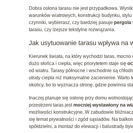
Dobra osłona tarasu nie jest przypadkowa. Wynik
warunków wiatrowych, konstrukcji budynku, stylu a
czynniki, wybierasz, czy bardziej pasuje
pergola 
tarasu, czy lżejsze tekstylne rozwiązania.
Jak usytuowanie tarasu wpływa na 
Kierunek świata, na który wychodzi taras, mocno
dużo słońca i ciepła, więc priorytetem staje się
oc
od wiatru. Tarasy północne i wschodnie są chłodni
utraty ciepła niż maksymalne zacienienie. Warto t
okolicy, bo to wyznacza stronę, gdzie powinna st
Inaczej planuje się osłonę przy domu wolnostojąc
przestrzeni taras jest
mocniej wystawiony na wia
możliwości konstrukcyjne. W zabudowie bliźniacz
się temat prywatności i zgód sąsiadów. Na balk
spółdzielni, a montaż do elewacji i balustrady by