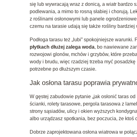
się lub wywracają wraz z donicą, a wiatr bardz
podlewania, a mimo to rosną słabiej i chorują. L
z roślinami osłonowymi lub panele ogrodzeniowe 
czemu na tarasie udają się także rośliny bardziej
Podłoga tarasu też „lubi” spokojniejsze warunki. 
płytkach dłużej zalega woda
, bo nawiewane zani
rozwojowi glonów, mchów i grzybów, które przebar
wody i brudu, więc rzadziej trzeba myć posadzkę
potrzebne po dłuższym czasie.
Jak osłona tarasu poprawia prywatn
W gęstej zabudowie pytanie „jak osłonić taras od 
ścianki, rolety tarasowe, pergola tarasowa z lam
strony sąsiadów, ulicy i okien wyższych kondygn
albo urządzasz spotkania, bez poczucia, że ktoś c
Dobrze zaprojektowana osłona wiatrowa w połą