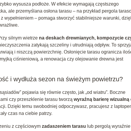
o szybko wysusza podłoże. W efekcie wymagają częstszego
ekka, ale przemyślana osłona tarasu – na przykład pergola tara
z wypełnieniem – pomaga stworzyć stabilniejsze warunki, dzię
 wrażliwe.
Przy silnym wietrze
na deskach drewnianych, kompozycie cz
eczyszczenia zatykają szczeliny i utrudniają odpływ. To sprzyj
wiają i niszczą powierzchnię. Osłonięcie tarasu ogranicza iloś
 myjką ciśnieniową, a renowacja czy olejowanie drewna jest
ość i wydłuża sezon na świeżym powietrzu?
sąsiadów” pojawia się równie często, jak „od wiatru”. Boczne
elami czy przeszklenie tarasu tworzą
wyraźną barierę wizualną
acji. Dzięki temu swobodniej odpoczywasz, pracujesz z laptop
ały czas na ciebie patrzy.
czeniu z częściowym
zadaszeniem tarasu
lub pergolą wyraźnie