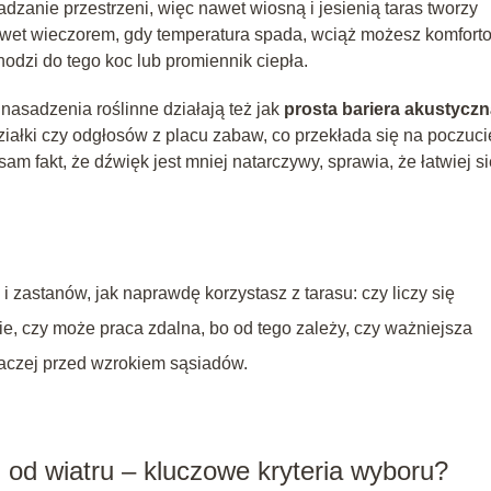
dzanie przestrzeni, więc nawet wiosną i jesienią taras tworzy
nawet wieczorem, gdy temperatura spada, wciąż możesz komfort
hodzi do tego koc lub promiennik ciepła.
 nasadzenia roślinne działają też jak
prosta bariera akustycz
ziałki czy odgłosów z placu zabaw, co przekłada się na poczuci
am fakt, że dźwięk jest mniej natarczywy, sprawia, że łatwiej si
 zastanów, jak naprawdę korzystasz z tarasu: czy liczy się
e, czy może praca zdalna, bo od tego zależy, czy ważniejsza
raczej przed wzrokiem sąsiadów.
 od wiatru – kluczowe kryteria wyboru?