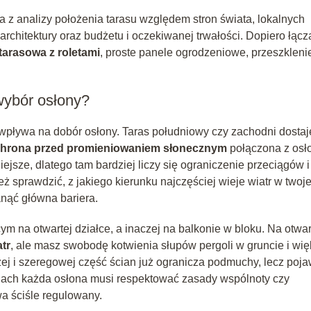
a z analizy położenia tarasu względem stron świata, lokalnych
rchitektury oraz budżetu i oczekiwanej trwałości. Dopiero łącz
tarasowa z roletami
, proste panele ogrodzeniowe, przeszkleni
wybór osłony?
 wpływa na dobór osłony. Taras południowy czy zachodni dostaj
hrona przed promieniowaniem słonecznym
połączona z osł
ejsze, dlatego tam bardziej liczy się ograniczenie przeciągów i
eż sprawdzić, z jakiego kierunku najczęściej wieje wiatr w twoje
anąć główna bariera.
ym na otwartej działce, a inaczej na balkonie w bloku. Na otwar
tr
, ale masz swobodę kotwienia słupów pergoli w gruncie i wi
ej i szeregowej część ścian już ogranicza podmuchy, lecz poja
onach każda osłona musi respektować zasady wspólnoty czy
wa ściśle regulowany.