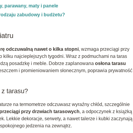
ny, parawany, maty i panele
 rodzaju zabudowy i budżetu?
iatru
urę odczuwalną nawet o kilka stopni
, wzmaga przeciągi przy
 kilku najcieplejszych tygodni. Wraz z podmuchami na taras
rudzą posadzkę i meble. Dobrze zaplanowana
osłona tarasu
 deszczem i promieniowaniem słonecznym, poprawia prywatność 
 z tarasu?
eraturze na termometrze odczuwasz wyraźny chłód, szczególnie
przeciągi przy drzwiach tarasowych
, a odpoczynek z książką
k. Lekkie dekoracje, serwety, a nawet talerze i kubki zaczynają
 spokojnego jedzenia na zewnątrz.